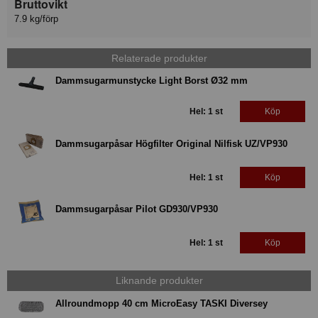
Bruttovikt
7.9 kg/förp
Relaterade produkter
Dammsugarmunstycke Light Borst Ø32 mm
Hel: 1 st
Köp
Dammsugarpåsar Högfilter Original Nilfisk UZ/VP930
Hel: 1 st
Köp
Dammsugarpåsar Pilot GD930/VP930
Hel: 1 st
Köp
Liknande produkter
Allroundmopp 40 cm MicroEasy TASKI Diversey