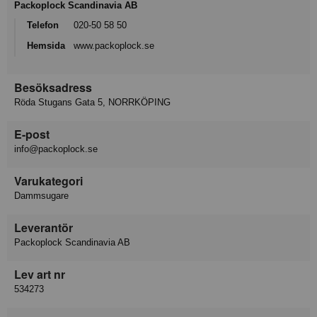
Packoplock Scandinavia AB
Telefon
020-50 58 50
Hemsida
www.packoplock.se
Besöksadress
Röda Stugans Gata 5, NORRKÖPING
E-post
info@packoplock.se
Varukategori
Dammsugare
Leverantör
Packoplock Scandinavia AB
Lev art nr
534273