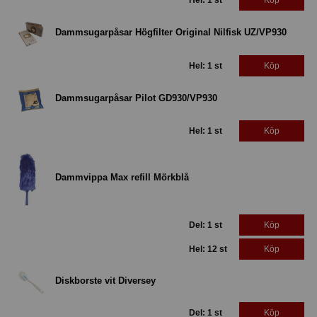
Hel: 1 st
Köp
Dammsugarpåsar Högfilter Original Nilfisk UZ/VP930
Hel: 1 st
Köp
Dammsugarpåsar Pilot GD930/VP930
Hel: 1 st
Köp
Dammvippa Max refill Mörkblå
Del: 1 st
Köp
Hel: 12 st
Köp
Diskborste vit Diversey
Del: 1 st
Köp