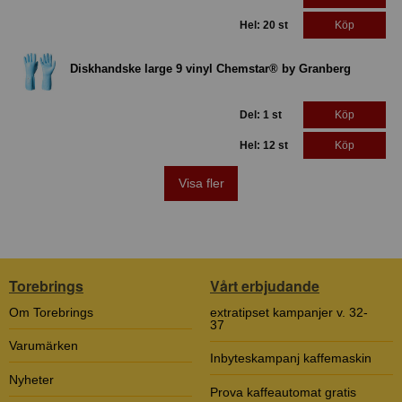
Hel: 20 st
Köp
Diskhandske large 9 vinyl Chemstar® by Granberg
Del: 1 st
Köp
Hel: 12 st
Köp
Visa fler
Torebrings
Vårt erbjudande
Om Torebrings
extratipset kampanjer v. 32-
37
Varumärken
Inbyteskampanj kaffemaskin
Nyheter
Prova kaffeautomat gratis