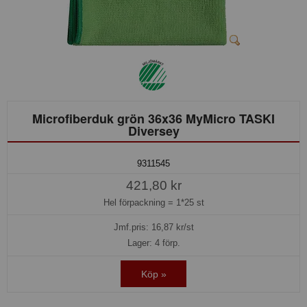
Microfiberduk grön 36x36 MyMicro TASKI
Diversey
9311545
421,80 kr
Hel förpackning =
1*25 st
Jmf.pris:
16,87
kr/st
Lager: 4 förp.
Köp »