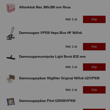
Alltorkduk Max 380x380 mm Rosa
Hel: 1 st
Köp
Dammsugare VP930 Hepa Blue HF Nilfisk
Hel: 1 st
Köp
Dammsugarmunstycke Light Borst Ø32 mm
Hel: 1 st
Köp
Dammsugarpåsar Högfilter Original Nilfisk UZ/VP930
Hel: 1 st
Köp
Dammsugarpåsar Pilot GD930/VP930