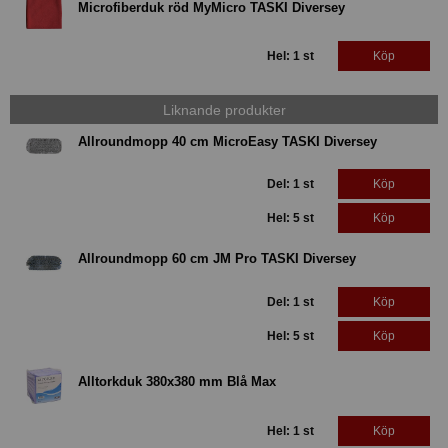
Microfiberduk röd MyMicro TASKI Diversey
Hel: 1 st
Köp
Liknande produkter
Allroundmopp 40 cm MicroEasy TASKI Diversey
Del: 1 st
Köp
Hel: 5 st
Köp
Allroundmopp 60 cm JM Pro TASKI Diversey
Del: 1 st
Köp
Hel: 5 st
Köp
Alltorkduk 380x380 mm Blå Max
Hel: 1 st
Köp