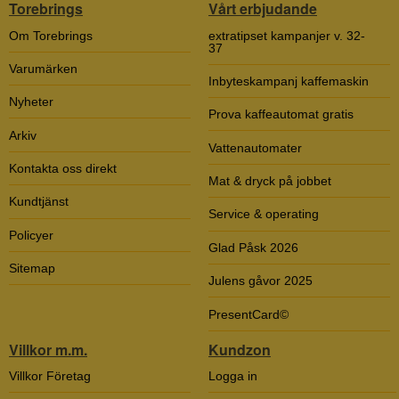
Torebrings
Vårt erbjudande
Om Torebrings
extratipset kampanjer v. 32-
37
Varumärken
Inbyteskampanj kaffemaskin
Nyheter
Prova kaffeautomat gratis
Arkiv
Vattenautomater
Kontakta oss direkt
Mat & dryck på jobbet
Kundtjänst
Service & operating
Policyer
Glad Påsk 2026
Sitemap
Julens gåvor 2025
PresentCard©
Villkor m.m.
Kundzon
Villkor Företag
Logga in