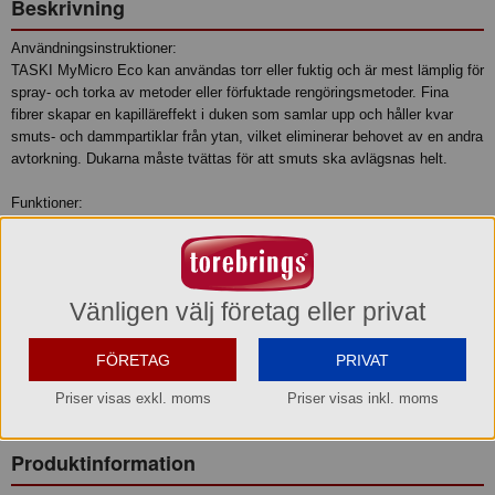
Beskrivning
Användningsinstruktioner:
TASKI MyMicro Eco kan användas torr eller fuktig och är mest lämplig för
spray- och torka av metoder eller förfuktade rengöringsmetoder. Fina
fibrer skapar en kapilläreffekt i duken som samlar upp och håller kvar
smuts- och dammpartiklar från ytan, vilket eliminerar behovet av en andra
avtorkning. Dukarna måste tvättas för att smuts ska avlägsnas helt.
Funktioner:
Högkvalitativt, slitstarkt och hållbart material
Utmärkta dammuppsamlingsegenskaper
Färgkodade för att förhindra korskontaminering
Vänligen välj företag eller privat
Fördelar:
Hög rengöringsprestanda, både fuktigt och torrt
Hållbar rengöring, med 80 % återvunnen polyester
FÖRETAG
PRIVAT
Behaglig känsla
Priser visas exkl. moms
Priser visas inkl. moms
Läs mera i pdf-filen längre ned på sidan.
Produktinformation