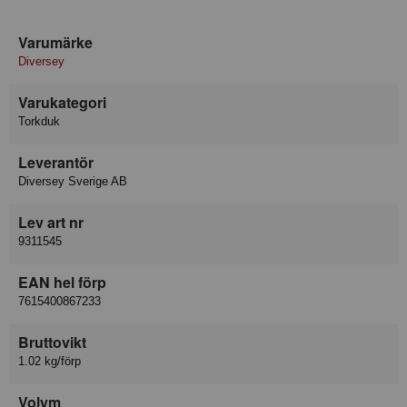
Varumärke
Diversey
Varukategori
Torkduk
Leverantör
Diversey Sverige AB
Lev art nr
9311545
EAN hel förp
7615400867233
Bruttovikt
1.02 kg/förp
Volym