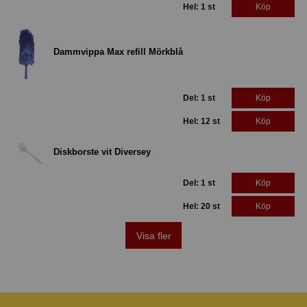
Hel: 1 st
Köp
Dammvippa Max refill Mörkblå
Del: 1 st
Köp
Hel: 12 st
Köp
Diskborste vit Diversey
Del: 1 st
Köp
Hel: 20 st
Köp
Visa fler