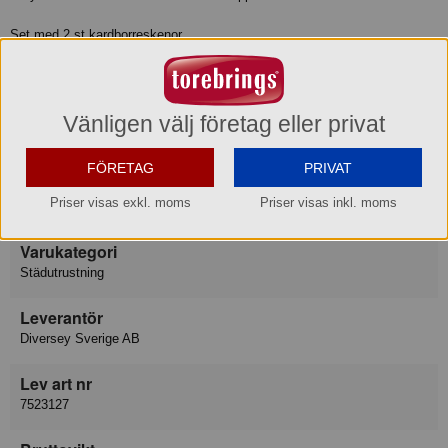
Set med 2 st kardborreskenor.
OBS! Passar bara TASKI Ultra Plus stativ.
Sidostycke beställs som tillbehör.
Produktinformation
Vänligen välj företag eller privat
FÖRETAG
PRIVAT
Varumärke
Priser visas exkl. moms
Priser visas inkl. moms
Taski
Varukategori
Städutrustning
Leverantör
Diversey Sverige AB
Lev art nr
7523127