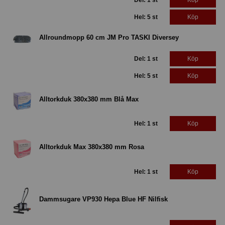
Hel: 5 st
Köp
Allroundmopp 60 cm JM Pro TASKI Diversey
Del: 1 st
Köp
Hel: 5 st
Köp
Alltorkduk 380x380 mm Blå Max
Hel: 1 st
Köp
Alltorkduk Max 380x380 mm Rosa
Hel: 1 st
Köp
Dammsugare VP930 Hepa Blue HF Nilfisk