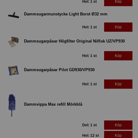
Hel: 1 st
Köp
Dammsugarmunstycke Light Borst Ø32 mm
Hel: 1 st
Köp
Dammsugarpåsar Högfilter Original Nilfisk UZ/VP930
Hel: 1 st
Köp
Dammsugarpåsar Pilot GD930/VP930
Hel: 1 st
Köp
Dammvippa Max refill Mörkblå
Del: 1 st
Köp
Hel: 12 st
Köp