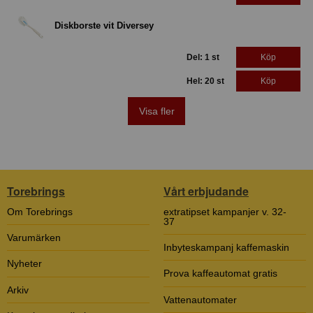
Diskborste vit Diversey
Del: 1 st
Köp
Hel: 20 st
Köp
Visa fler
Torebrings
Vårt erbjudande
Om Torebrings
extratipset kampanjer v. 32-
37
Varumärken
Inbyteskampanj kaffemaskin
Nyheter
Prova kaffeautomat gratis
Arkiv
Vattenautomater