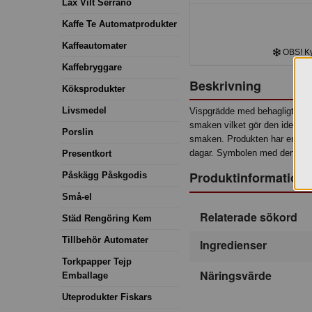
Lax Vilt Serrano
Kaffe Te Automatprodukter
Kaffeautomater
OBS! Kyl
Kaffebryggare
Beskrivning
Köksprodukter
Livsmedel
Vispgrädde med behagligt fris
smaken vilket gör den idealisk
Porslin
smaken. Produkten har en prak
dagar. Symbolen med den blåg
Presentkort
Produktinformation
Påskägg Påskgodis
Små-el
Relaterade sökord
Städ Rengöring Kem
Tillbehör Automater
Ingredienser
Torkpapper Tejp
Näringsvärde
Emballage
Uteprodukter Fiskars