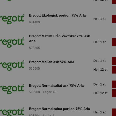
Bregott Ekologisk portion 75% Arla
Hel: 1 st
601409
Bregott Matfett Från Växtriket 75% ask
Arla
Hel: 1 st
593805
Del: 1 st
Bregott Mellan ask 57% Arla
595905
Hel: 12 st
Del: 1 st
Bregott Normalsaltat ask 75% Arla
595908 Lager: 46
Hel: 12 st
Bregott Normalsaltat portion 75% Arla
Hel: 1 st
601404 Lager: 8