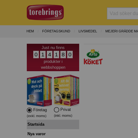
HEM
FÖRETAGSKUND
LIVSMEDEL
MEJERI GRÄDDE M
Just nu finns
0
1
4
1
8
0
produkter i
webbshoppen
Privat
Företag
(inkl. moms)
(exkl. moms)
Startsida
Nya varor