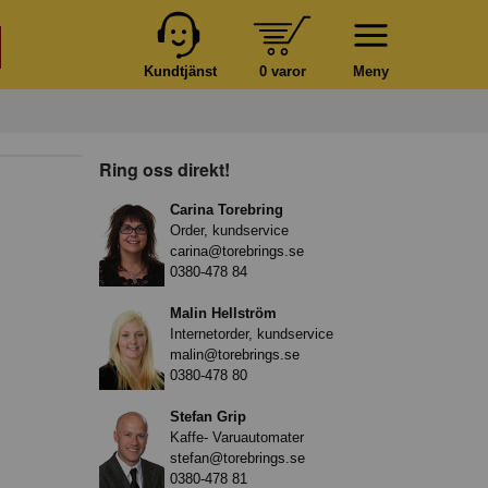
Kundtjänst
0 varor
Meny
Ring oss direkt!
Carina Torebring
Order, kundservice
carina@torebrings.se
0380-478 84
Malin Hellström
Internetorder, kundservice
malin@torebrings.se
0380-478 80
Stefan Grip
Kaffe- Varuautomater
stefan@torebrings.se
0380-478 81