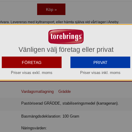
Köp »
vara. Levereras med kyltransport, eller hämta själva vid vårt lager i Aneby.
k gräddsmak och mjuk, krämig och len konsistens. Den både förstärker och r
Vänligen välj företag eller privat
 till matlagning, bakning och desserter. Även en liten mängd grädde gör stor sk
tisk återförslutningsbar förpackning med skruvkork och håller sig god och frä
FÖRETAG
PRIVAT
ula gräddkannan garanterar 100 procent svensk grädde.
Priser visas exkl. moms
Priser visas inkl. moms
Vardagsmatlagning
Grädde
Pastöriserad GRÄDDE, stabiliseringsmedel (karragenan).
Basmängdsdeklaration: 100 Gram
Näringsvärden: