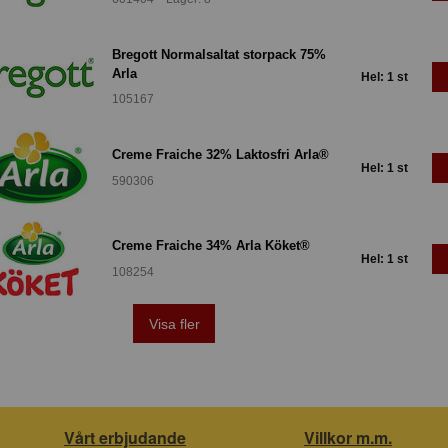
Bregott Normalsaltat storpack 75%
Arla
Hel: 1 st
105167
Creme Fraiche 32% Laktosfri Arla®
Hel: 1 st
590306
Creme Fraiche 34% Arla Köket®
Hel: 1 st
108254
Visa fler
Vårt erbjudande
Villkor m.m.