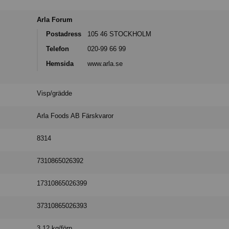
Arla Forum
Postadress
105 46 STOCKHOLM
Telefon
020-99 66 99
Hemsida
www.arla.se
Visp/grädde
Arla Foods AB Färskvaror
8314
7310865026392
17310865026399
37310865026393
3.12 kg/förp