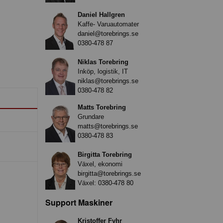
Daniel Hallgren
Kaffe- Varuautomater
daniel@torebrings.se
0380-478 87
Niklas Torebring
Inköp, logistik, IT
niklas@torebrings.se
0380-478 82
Matts Torebring
Grundare
matts@torebrings.se
0380-478 83
Birgitta Torebring
Växel, ekonomi
birgitta@torebrings.se
Växel:
0380-478 80
Support Maskiner
Kristoffer Fyhr