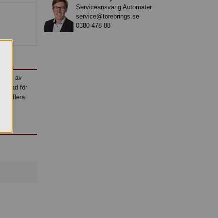
Serviceansvarig Automater
service@torebrings.se
0380-478 88
undar av
illnad för
sch flera