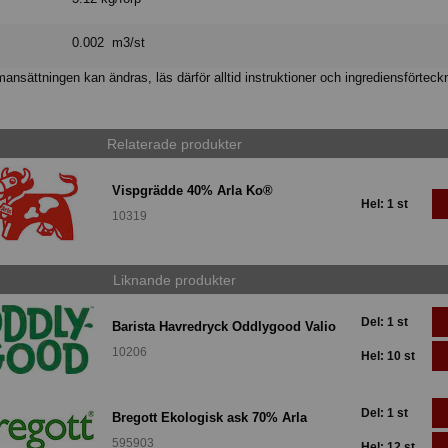
0.002 m3/st
nsättningen kan ändras, läs därför alltid instruktioner och ingrediensförteck
Relaterade produkter
Vispgrädde 40% Arla Ko®
Hel: 1 st
10319
Liknande produkter
Del: 1 st
Barista Havredryck Oddlygood Valio
10206
Hel: 10 st
Del: 1 st
Bregott Ekologisk ask 70% Arla
595903
Hel: 12 st