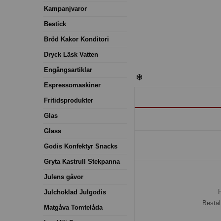
Kampanjvaror
Bestick
Bröd Kakor Konditori
Dryck Läsk Vatten
Engångsartiklar
Espressomaskiner
Fritidsprodukter
Glas
Glass
Godis Konfektyr Snacks
Gryta Kastrull Stekpanna
Julens gåvor
H
Julchoklad Julgodis
Bestäl
Matgåva Tomtelåda