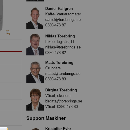
Daniel Hallgren
Kaffe- Varuautomater
daniel@torebrings.se
0380-478 87
Niklas Torebring
Inköp, logistik, IT
niklas@torebrings.se
0380-478 82
Matts Torebring
Grundare
matts@torebrings.se
0380-478 83
Birgitta Torebring
Växel, ekonomi
birgitta@torebrings.se
Växel:
0380-478 80
Support Maskiner
Kristoffer Fyhr