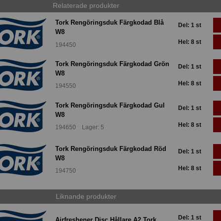
Relaterade produkter
Tork Rengöringsduk Färgkodad Blå
Del: 1 st
W8
Hel: 8 st
194450
Tork Rengöringsduk Färgkodad Grön
Del: 1 st
W8
Hel: 8 st
194550
Tork Rengöringsduk Färgkodad Gul
Del: 1 st
W8
Hel: 8 st
194650 Lager: 5
Tork Rengöringsduk Färgkodad Röd
Del: 1 st
W8
Hel: 8 st
194750
Liknande produkter
Del: 1 st
Airfreshener Disc Hållare A2 Tork