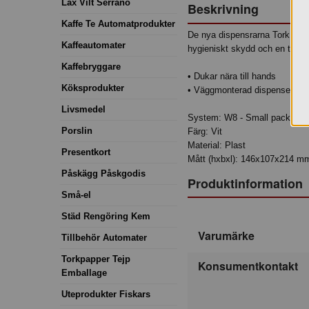
Lax Vilt Serrano
Beskrivning
Kaffe Te Automatprodukter
De nya dispensrarna Tork Smal
Kaffeautomater
hygieniskt skydd och en torkdu
Kaffebryggare
• Dukar nära till hands
Köksprodukter
• Väggmonterad dispenser som h
Livsmedel
System: W8 - Small pack
Porslin
Färg: Vit
Material: Plast
Presentkort
Mått (hxbxl): 146x107x214 m
Påskägg Påskgodis
Produktinformation
Små-el
Städ Rengöring Kem
Varumärke
Tillbehör Automater
Torkpapper Tejp
Konsumentkontakt
Emballage
Uteprodukter Fiskars