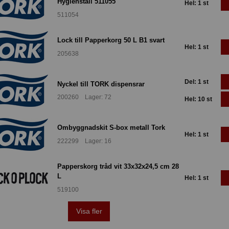
Hygienställ 511055
Hel: 1 st
511054
Lock till Papperkorg 50 L B1 svart
Hel: 1 st
205638
Del: 1 st
Nyckel till TORK dispensrar
200260 Lager: 72
Hel: 10 st
Ombyggnadskit S-box metall Tork
Hel: 1 st
222299 Lager: 16
Papperskorg tråd vit 33x32x24,5 cm 28
L
Hel: 1 st
519100
Visa fler