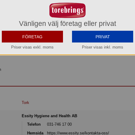
l Pack för vikta torkdukar i Performance design ger en platsbesparande bek
k i taget för att minska förbrukning och avfall.
Vänligen välj företag eller privat
FÖRETAG
PRIVAT
jälper till att organisera trånga arbetsytor
Priser visas exkl. moms
Priser visas inkl. moms
m
Tork
Essity Hygiene and Health AB
Telefon
031-746 17 00
Hemsida
https://www.essity.se/kontakta-oss/