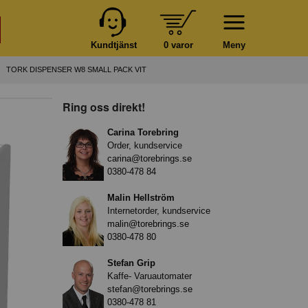
Kundtjänst
0 varor
Meny
TORK DISPENSER W8 SMALL PACK VIT
Ring oss direkt!
Carina Torebring
Order, kundservice
carina@torebrings.se
0380-478 84
Malin Hellström
Internetorder, kundservice
malin@torebrings.se
0380-478 80
Stefan Grip
Kaffe- Varuautomater
stefan@torebrings.se
0380-478 81