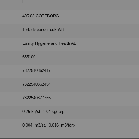
405 03 GÖTEBORG
Tork dispenser duk W8
Essity Hygiene and Health AB
655100
7322540862447
7322540862454
7322540877755
0.26 kg/st 1.04 kg/förp
0.004 m3/st, 0.016 m3/förp