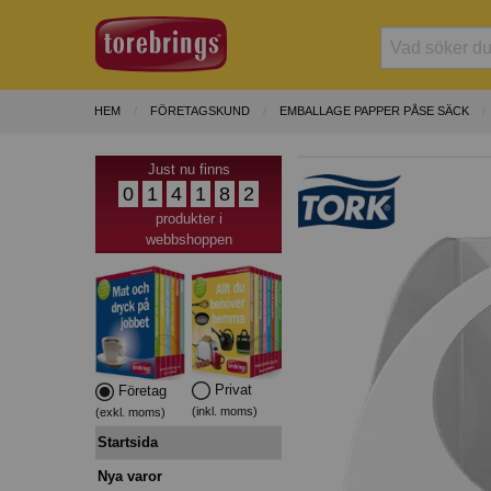
HEM
FÖRETAGSKUND
EMBALLAGE PAPPER PÅSE SÄCK
Just nu finns
0
1
4
1
8
2
produkter i
webbshoppen
Privat
Företag
(inkl. moms)
(exkl. moms)
Startsida
Nya varor