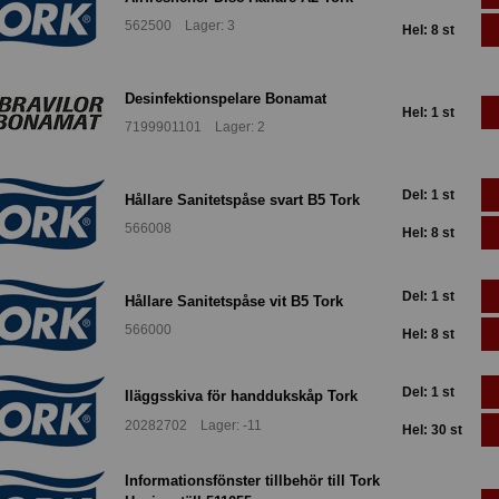
562500 Lager: 3
Hel: 8 st
Desinfektionspelare Bonamat
Hel: 1 st
7199901101 Lager: 2
Del: 1 st
Hållare Sanitetspåse svart B5 Tork
566008
Hel: 8 st
Del: 1 st
Hållare Sanitetspåse vit B5 Tork
566000
Hel: 8 st
Del: 1 st
Iläggsskiva för handdukskåp Tork
20282702 Lager: -11
Hel: 30 st
Informationsfönster tillbehör till Tork