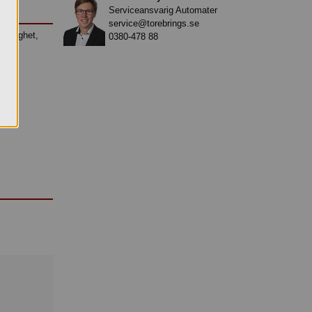
Serviceansvarig Automater
service@torebrings.se
vämlighet,
0380-478 88