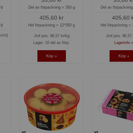
 g
Del av förpackning =
350 g
Del av förpacknin
405,60 kr
405,60 
 g
Hel förpackning =
12*350 g
Hel förpackning =
kr/st)
Jmf.pris:
96,57
kr/kg
Jmf.pris:
96,57
Lager: 10 del av förp.
Lagerinfo 
Köp »
Köp »