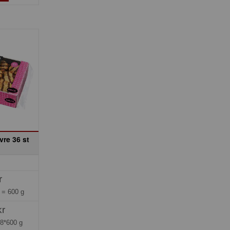
vre 36 st
r
g =
600 g
kr
=
8*600 g