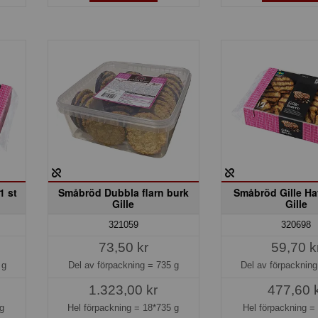
1 st
Småbröd Dubbla flarn burk
Småbröd Gille Ha
Gille
Gille
321059
320698
73,50 kr
59,70 k
 g
Del av förpackning =
735 g
Del av förpacknin
1.323,00 kr
477,60 
g
Hel förpackning =
18*735 g
Hel förpackning 