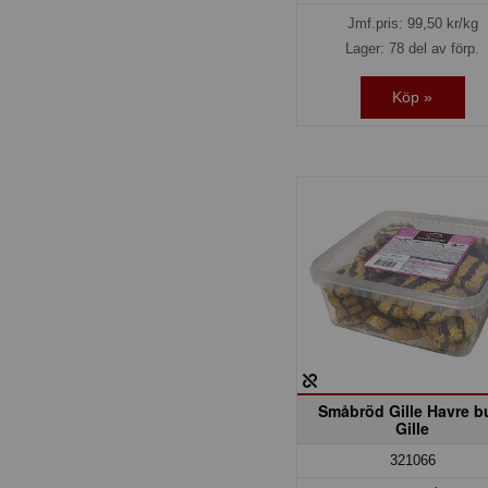
Jmf.pris:
99,50
kr/kg
Lager: 78 del av förp.
Köp »
Småbröd Gille Havre b
Gille
321066