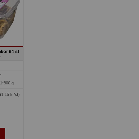
kor 64 st
e
r
=
1*800 g
(1,15 kr/st)
»