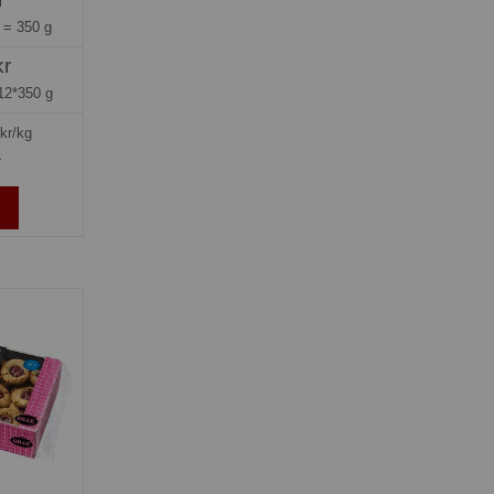
g =
350 g
kr
12*350 g
kr/kg
»