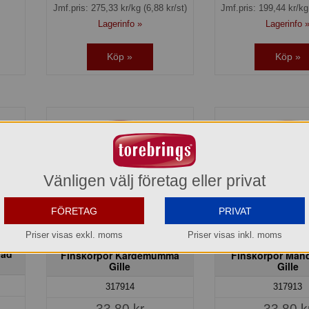
Jmf.pris:
275,33
kr/kg
(6,88 kr/st)
Jmf.pris:
199,44
kr/k
Lagerinfo »
Lagerinfo 
Köp »
Köp »
Vänligen välj företag eller privat
FÖRETAG
PRIVAT
Priser visas exkl. moms
Priser visas inkl. moms
lad
Finskorpor Kardemumma
Finskorpor Man
Gille
Gille
317914
317913
33,80 kr
33,80 k