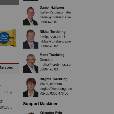
Daniel Hallgren
Kaffe- Varuautomater
daniel@torebrings.se
0380-478 87
Niklas Torebring
Inköp, logistik, IT
niklas@torebrings.se
0380-478 82
Matts Torebring
Grundare
matts@torebrings.se
Marabou
0380-478 83
Birgitta Torebring
Växel, ekonomi
r
birgitta@torebrings.se
g =
180 g
Växel:
0380-478 80
kr
Support Maskiner
18*180 g
Kristoffer Fyhr