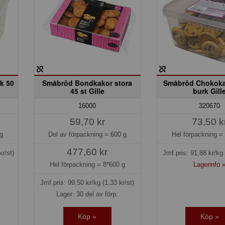
k 50
Småbröd Bondkakor stora
Småbröd Chokoka
45 st Gille
burk Gill
16000
320670
59,70 kr
73,50 k
g
Del av förpackning =
600 g
Hel förpackning 
477,60 kr
kr/st)
Jmf.pris:
91,88
kr/kg
Hel förpackning =
8*600 g
Lagerinfo 
Jmf.pris:
99,50
kr/kg
(1,33 kr/st)
Lager: 30 del av förp.
Köp »
Köp »