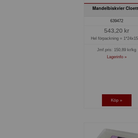
Mandelbiskvier Cloet
639472
543,20 kr
Hel förpackning =
1*24x1
Jmf.pris:
150,89
kr/kg
Lagerinfo »
Köp »