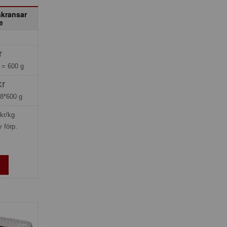
kransar
e
r
g =
600 g
kr
=
8*600 g
kr/kg
v förp.