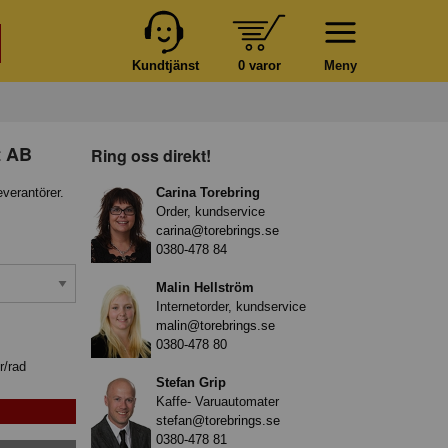
Kundtjänst
0 varor
Meny
t AB
Ring oss direkt!
everantörer.
Carina Torebring
Order, kundservice
carina@torebrings.se
0380-478 84
Malin Hellström
Internetorder, kundservice
malin@torebrings.se
0380-478 80
r/rad
Stefan Grip
Kaffe- Varuautomater
stefan@torebrings.se
0380-478 81