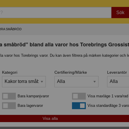
Sök
RRA SMÅBRÖD
ra småbröd" bland alla varor hos Torebrings Grossis
lla varor hos Torebrings varor. Du kan även filtrera på märken kategorier och l
Kategori
Certifiering/Märke
Leverantör
Bara kampanjvaror
Visa maxläge 1 vara/rad
Bara kampanjvaror
Visa maxläge 1 vara/rad
Bara lagervaror
Visa standardläge
Bara lagervaror
Visa standardläge 3 varo