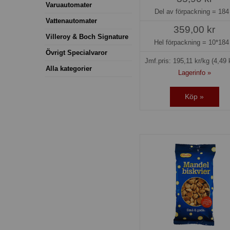
Varuautomater
Del av förpackning =
184
Vattenautomater
359,00 kr
Villeroy & Boch Signature
Hel förpackning =
10*184
Övrigt Specialvaror
Jmf.pris:
195,11
kr/kg
(4,49 
Alla kategorier
Lagerinfo »
Köp »