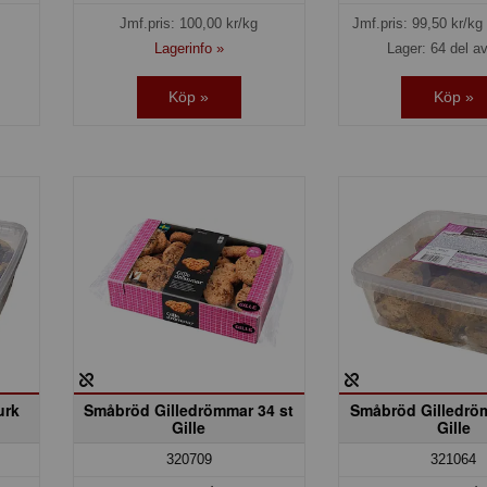
Jmf.pris:
100,00
kr/kg
Jmf.pris:
99,50
kr/kg
Lagerinfo »
Lager: 64 del av
Köp »
Köp »
urk
Småbröd Gilledrömmar 34 st
Småbröd Gilledrö
Gille
Gille
320709
321064