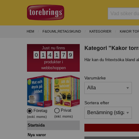
HEM
F&OUML;RETAGSKUND
KATEGORIER
KAKOR TO
Kategori "Kakor tor
Just nu finns
0
1
4
1
7
9
Här kan du fritextsöka bland a
produkter i
webbshoppen
Varumärke
Sortera efter
Privat
Företag
(inkl. moms)
(exkl. moms)
Startsida
Nya varor