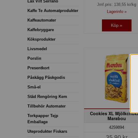
Lax Vilt Serrano
Jmf.pris:
138,55
kr/kg
Kaffe Te Automatprodukter
Lagerinfo »
Kaffeautomater
Köp »
Kaffebryggare
Köksprodukter
Livsmedel
Porslin
Presentkort
Påskägg Påskgodis
Små-el
Städ Rengöring Kem
Tillbehör Automater
Cookies XL Mjölkchok
Torkpapper Tejp
Marabou
Emballage
4259894
Uteprodukter Fiskars
35,90 kr