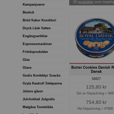
30
produkter
som matchar
Kampanjvaror
Bestick
Bröd Kakor Konditori
Dryck Läsk Vatten
Engångsartiklar
Espressomaskiner
Fritidsprodukter
Glas
Butter Cookies Danish R
Glass
Dansk
Godis Konfektyr Snacks
56827
Gryta Kastrull Stekpanna
125,80 kr
Julens gåvor
Del av förpackning =
908
Julchoklad Julgodis
754,80 kr
Matgåva Tomtelåda
Hel förpackning =
6*908 