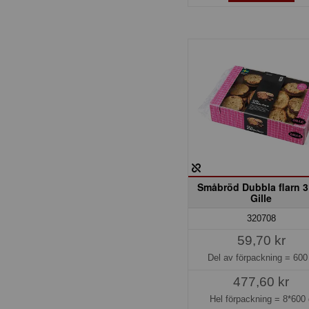
Småbröd Dubbla flarn 3
Gille
320708
59,70 kr
Del av förpackning =
600
477,60 kr
Hel förpackning =
8*600 