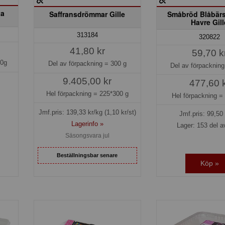
ta
Saffransdrömmar Gille
Småbröd Blåbärs
Havre Gill
313184
320822
41,80 kr
59,70 k
50g
Del av förpackning =
300 g
Del av förpacknin
9.405,00 kr
477,60 
Hel förpackning =
225*300 g
Hel förpackning 
Jmf.pris:
139,33
kr/kg
(1,10 kr/st)
Jmf.pris:
99,50
Lagerinfo »
Lager: 153 del a
Säsongsvara jul
Beställningsbar senare
Köp »