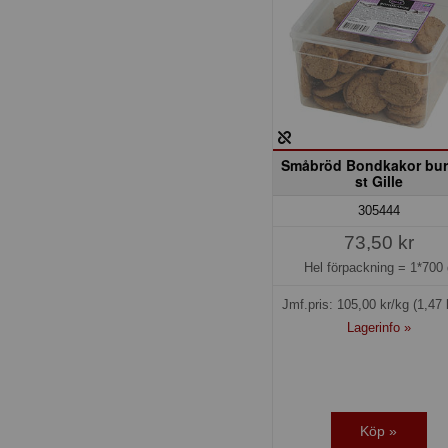
Småbröd Bondkakor bur
st Gille
305444
73,50 kr
Hel förpackning =
1*700 
Jmf.pris:
105,00
kr/kg
(1,47 
Lagerinfo »
Köp »