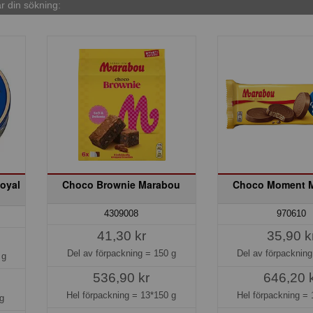
 din sökning:
oyal
Choco Brownie Marabou
Choco Moment 
4309008
970610
41,30 kr
35,90 k
Del av förpackning =
150 g
Del av förpacknin
 g
536,90 kr
646,20 
Hel förpackning =
13*150 g
Hel förpackning =
g