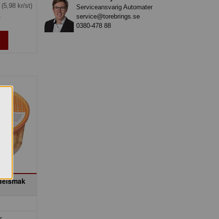
g
(5,98 kr/st)
Serviceansvarig Automater
service@torebrings.se
»
0380-478 88
delsmak
r