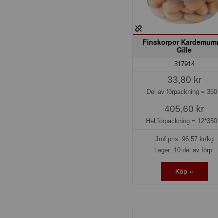
Finskorpor Kardemu
Gille
317914
33,80 kr
Del av förpackning =
350
405,60 kr
Hel förpackning =
12*350
Jmf.pris:
96,57
kr/kg
Lager: 10 del av förp.
Köp »