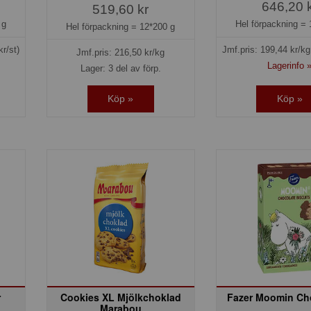
646,20 
519,60 kr
 g
Hel förpackning =
Hel förpackning =
12*200 g
kr/st)
Jmf.pris:
199,44
kr/k
Jmf.pris:
216,50
kr/kg
Lagerinfo 
Lager: 3 del av förp.
Köp »
Köp »
r
Cookies XL Mjölkchoklad
Fazer Moomin Ch
Marabou