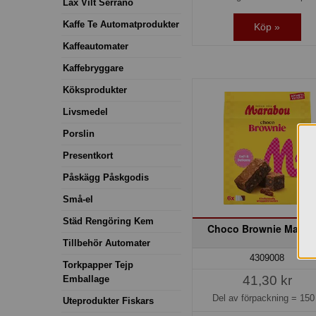
Lax Vilt Serrano
Kaffe Te Automatprodukter
Köp »
Kaffeautomater
Kaffebryggare
Köksprodukter
Livsmedel
Porslin
Presentkort
Påskägg Påskgodis
Små-el
Städ Rengöring Kem
Choco Brownie Marab
Tillbehör Automater
4309008
Torkpapper Tejp
41,30 kr
Emballage
Del av förpackning =
150
Uteprodukter Fiskars