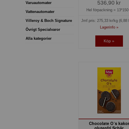
536,90 kr
Varuautomater
Hel förpackning =
13*150
Vattenautomater
Villeroy & Boch Signature
Jmf.pris:
275,33
kr/kg
(6,88 
Lagerinfo »
Övrigt Specialvaror
Alla kategorier
Köp »
Chocolate O´s kako
glutenfri Schär