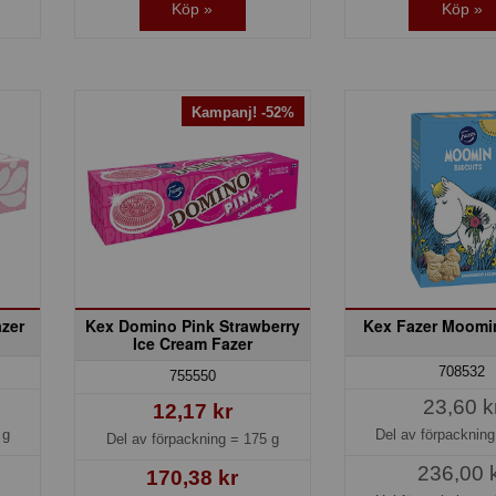
Köp »
Köp »
Kampanj! -52%
zer
Kex Domino Pink Strawberry
Kex Fazer Moomin
Ice Cream Fazer
708532
755550
23,60 k
12,17 kr
 g
Del av förpacknin
Del av förpackning =
175 g
236,00 
170,38 kr