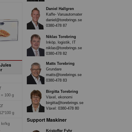
Daniel Hallgren
Kaffe- Varuautomater
daniel@torebrings.se
0380-478 87
Niklas Torebring
Inköp, logistik, IT
niklas@torebrings.se
0380-478 82
Matts Torebring
 Jules
r
Grundare
matts@torebrings.se
0380-478 83
r
Birgitta Torebring
g =
100 g
Växel, ekonomi
birgitta@torebrings.se
kr
Växel:
0380-478 80
12*100 g
Support Maskiner
kr/kg
»
Kristoffer Fyhr