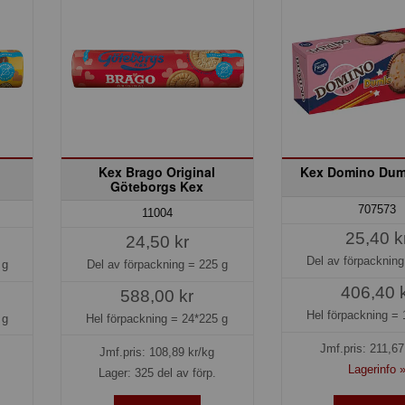
Kex Brago Original
Kex Domino Dum
Göteborgs Kex
707573
11004
25,40 k
24,50 kr
Del av förpacknin
 g
Del av förpackning =
225 g
406,40 
588,00 kr
Hel förpackning =
 g
Hel förpackning =
24*225 g
Jmf.pris:
211,67
Jmf.pris:
108,89
kr/kg
Lagerinfo 
Lager: 325 del av förp.