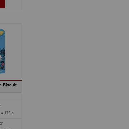
 Biscuit
r
g =
175 g
kr