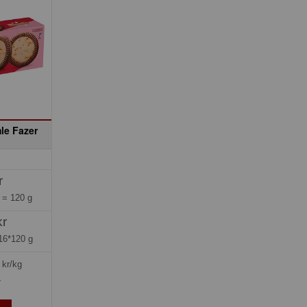
le Fazer
r
g =
120 g
kr
16*120 g
kr/kg
»