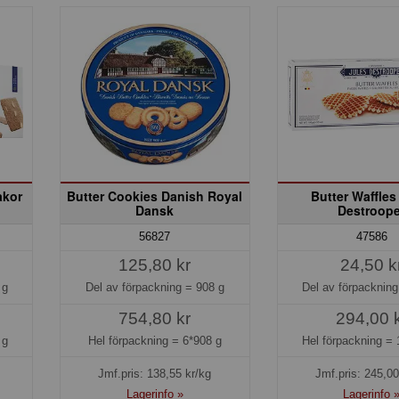
akor
Butter Cookies Danish Royal
Butter Waffles
Dansk
Destroope
56827
47586
125,80 kr
24,50 k
 g
Del av förpackning =
908 g
Del av förpacknin
754,80 kr
294,00 
 g
Hel förpackning =
6*908 g
Hel förpackning =
Jmf.pris:
138,55
kr/kg
Jmf.pris:
245,00
Lagerinfo »
Lagerinfo 