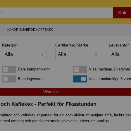
Sök
KAKOR SMÅBRÖD KAFFEKEX
Kategori
Certifiering/Märke
Leverantör
Bara kampanjvaror
Visa maxläge 1 vara/rad
Bara kampanjvaror
Visa maxläge 1 vara/rad
Bara lagervaror
Visa standardläge
Bara lagervaror
Visa standardläge 3 varo
ch Kaffekex - Perfekt för Fikastunden
åbröd och kaffekex är perfekt för dig som älskar att avnjuta små, läckra bakve
akad med omsorg och ger dig en smakupplevelse utöver det vanliga.