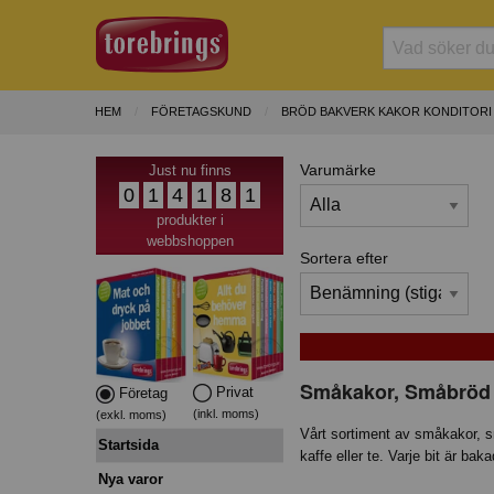
HEM
FÖRETAGSKUND
BRÖD BAKVERK KAKOR KONDITORI
Varumärke
Just nu finns
0
1
4
1
8
1
produkter i
webbshoppen
Sortera efter
Småkakor, Småbröd o
Privat
Företag
(inkl. moms)
(exkl. moms)
Vårt sortiment av småkakor, sm
Startsida
kaffe eller te. Varje bit är b
Nya varor