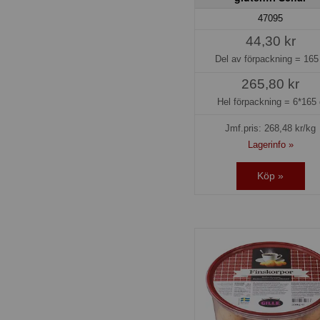
47095
44,30 kr
Del av förpackning =
165
265,80 kr
Hel förpackning =
6*165 
Jmf.pris:
268,48
kr/kg
Lagerinfo »
Köp »