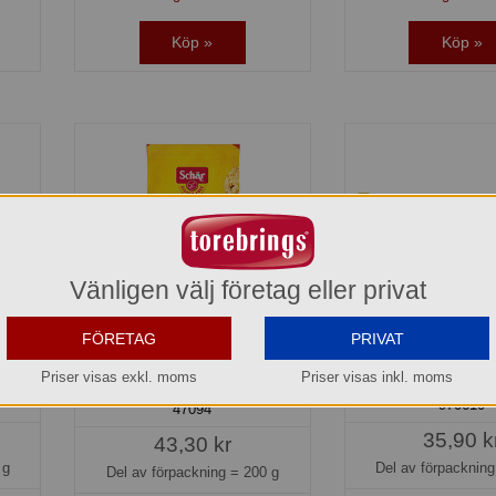
Köp »
Köp »
Vänligen välj företag eller privat
FÖRETAG
PRIVAT
ou
Choco Chip Cookies
Choco Moment 
glutenfri Schär
Priser visas exkl. moms
Priser visas inkl. moms
970610
47094
35,90 k
43,30 kr
 g
Del av förpacknin
Del av förpackning =
200 g