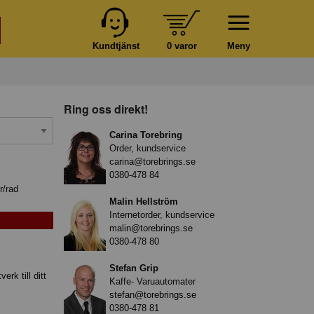
Kundtjänst
0 varor
Meny
Ring oss direkt!
Carina Torebring
Order, kundservice
carina@torebrings.se
0380-478 84
r/rad
Malin Hellström
Internetorder, kundservice
malin@torebrings.se
0380-478 80
Stefan Grip
rk till ditt
Kaffe- Varuautomater
stefan@torebrings.se
0380-478 81