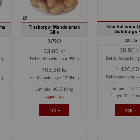
Kex Ballerina O
mma
Finskorpor Mandelsmak
Göteborgs 
Gille
100836
317913
35,50 k
33,80 kr
Del av förpacknin
 g
Del av förpackning =
350 g
1.420,00
405,60 kr
Hel förpackning =
 g
Hel förpackning =
12*350 g
Jmf.pris:
173,17
Jmf.pris:
96,57
kr/kg
Lager: 31 del av
Lagerinfo »
Köp »
Köp »