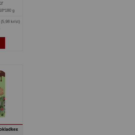
kr
18*180 g
g
(5,98 kr/st)
»
okladkex