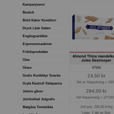
Kampanjvaror
Bestick
Bröd Kakor Konditori
Dryck Läsk Vatten
Engångsartiklar
Espressomaskiner
Fritidsprodukter
Almond Thins mandelk
Jules Destrooper
Glas
Glass
47584
24,50 kr
Godis Konfektyr Snacks
Del av förpackning =
100
Gryta Kastrull Stekpanna
294,00 kr
Julens gåvor
Hel förpackning =
12*100
Julchoklad Julgodis
Jmf.pris:
245,00
kr/kg
Matgåva Tomtelåda
Lager: 2 del av förp.