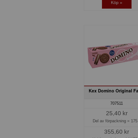
Köp »
Kex Domino Original Fa
707511
25,40 kr
Del av förpackning =
175
355,60 kr