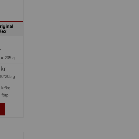
riginal
Kex
r
g =
205 g
 kr
40*205 g
kr/kg
 förp.