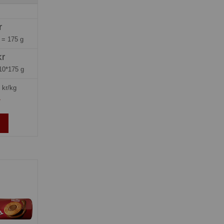
r
g =
175 g
kr
10*175 g
kr/kg
»