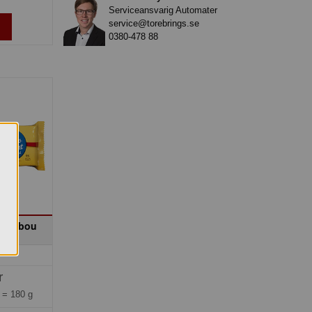
Serviceansvarig Automater
service@torebrings.se
0380-478 88
Marabou
r
g =
180 g