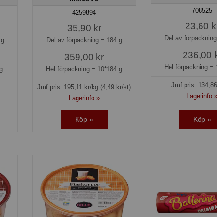
708525
4259894
23,60 k
35,90 kr
Del av förpacknin
 g
Del av förpackning =
184 g
236,00 
359,00 kr
Hel förpackning =
g
Hel förpackning =
10*184 g
Jmf.pris:
134,86
Jmf.pris:
195,11
kr/kg
(4,49 kr/st)
Lagerinfo 
Lagerinfo »
Köp »
Köp »