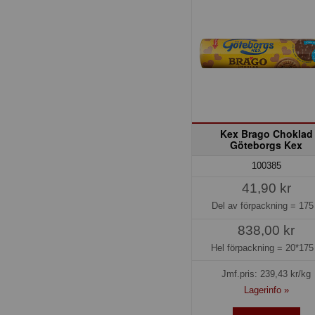
Kex Brago Choklad
Göteborgs Kex
100385
41,90 kr
Del av förpackning =
175
838,00 kr
Hel förpackning =
20*175
Jmf.pris:
239,43
kr/kg
Lagerinfo »