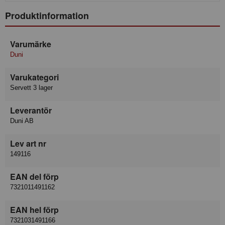
Produktinformation
Varumärke
Duni
Varukategori
Servett 3 lager
Leverantör
Duni AB
Lev art nr
149116
EAN del förp
7321011491162
EAN hel förp
7321031491166