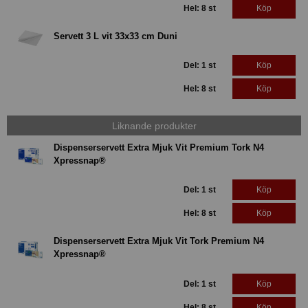
Hel: 8 st
Köp
Servett 3 L vit 33x33 cm Duni
Del: 1 st
Köp
Hel: 8 st
Köp
Liknande produkter
Dispenserservett Extra Mjuk Vit Premium Tork N4
Xpressnap®
Del: 1 st
Köp
Hel: 8 st
Köp
Dispenserservett Extra Mjuk Vit Tork Premium N4
Xpressnap®
Del: 1 st
Köp
Hel: 8 st
Köp