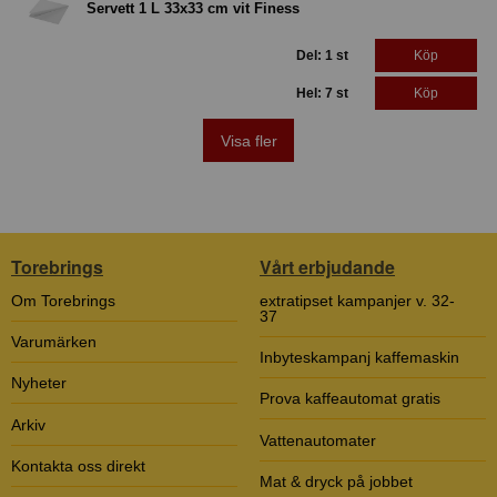
Servett 1 L 33x33 cm vit Finess
Del: 1 st
Köp
Hel: 7 st
Köp
Visa fler
Torebrings
Vårt erbjudande
Om Torebrings
extratipset kampanjer v. 32-
37
Varumärken
Inbyteskampanj kaffemaskin
Nyheter
Prova kaffeautomat gratis
Arkiv
Vattenautomater
Kontakta oss direkt
Mat & dryck på jobbet