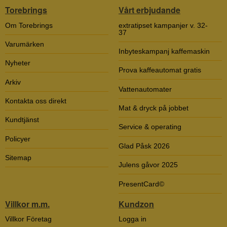
Torebrings
Vårt erbjudande
Om Torebrings
extratipset kampanjer v. 32-
37
Varumärken
Inbyteskampanj kaffemaskin
Nyheter
Prova kaffeautomat gratis
Arkiv
Vattenautomater
Kontakta oss direkt
Mat & dryck på jobbet
Kundtjänst
Service & operating
Policyer
Glad Påsk 2026
Sitemap
Julens gåvor 2025
PresentCard©
Villkor m.m.
Kundzon
Villkor Företag
Logga in