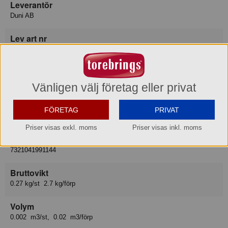
Leverantör
Duni AB
Lev art nr
199114
EAN del förp
7321011991143
Vänligen välj företag eller privat
EAN hel förp
FÖRETAG
PRIVAT
7321031991147
Priser visas exkl. moms
Priser visas inkl. moms
EAN hel pall
7321041991144
Bruttovikt
0.27 kg/st 2.7 kg/förp
Volym
0.002 m3/st, 0.02 m3/förp