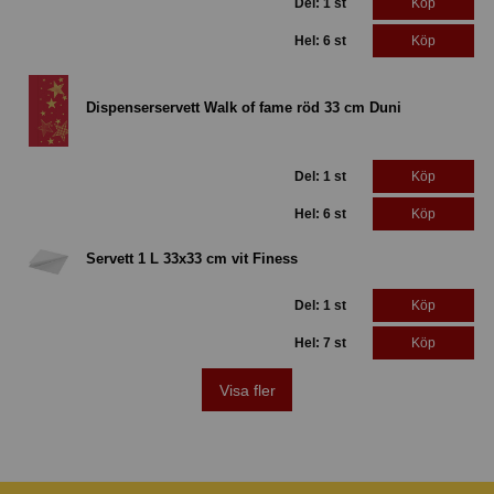
Del: 1 st
Köp
Hel: 6 st
Köp
Dispenserservett Walk of fame röd 33 cm Duni
Del: 1 st
Köp
Hel: 6 st
Köp
Servett 1 L 33x33 cm vit Finess
Del: 1 st
Köp
Hel: 7 st
Köp
Visa fler