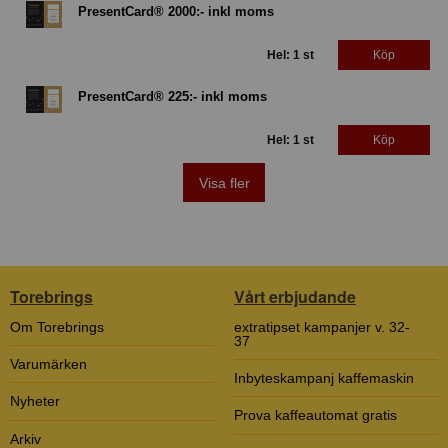
PresentCard® 2000:- inkl moms
Hel: 1 st
Köp
PresentCard® 225:- inkl moms
Hel: 1 st
Köp
Visa fler
Torebrings
Vårt erbjudande
Om Torebrings
extratipset kampanjer v. 32-
37
Varumärken
Inbyteskampanj kaffemaskin
Nyheter
Prova kaffeautomat gratis
Arkiv