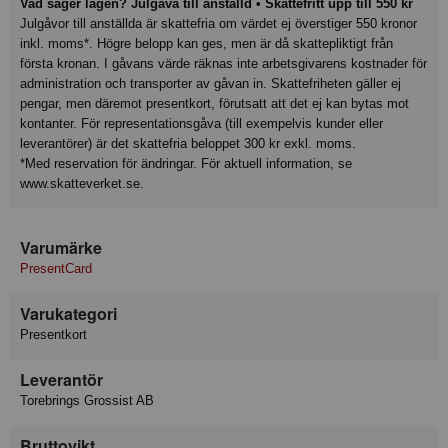
Vad säger lagen? Julgåva till anställd • Skattefritt upp till 550 kr
Julgåvor till anställda är skattefria om värdet ej överstiger 550 kronor
inkl. moms*. Högre belopp kan ges, men är då skattepliktigt från
första kronan. I gåvans värde räknas inte arbetsgivarens kostnader för
administration och transporter av gåvan in. Skattefriheten gäller ej
pengar, men däremot presentkort, förutsatt att det ej kan bytas mot
kontanter. För representationsgåva (till exempelvis kunder eller
leverantörer) är det skattefria beloppet 300 kr exkl. moms.
*Med reservation för ändringar. För aktuell information, se
www.skatteverket.se.
Varumärke
PresentCard
Varukategori
Presentkort
Leverantör
Torebrings Grossist AB
Bruttovikt