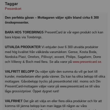
Taggar
Presentkort
Den perfekta gåvan – Mottagaren väljer själv bland cirka 6 300
önskepresenter.
BARA HOS TOREBRINGS
PresentCard är vår egen produkt och kan
bara köpas via Torebrings.
UTVALDA PRODUKTER
Vi erbjuder över 6 300 utvalda produkter
med hög kvalitet från välkända varumärken: Gense, Kosta Boda,
Nordiska Plast, Orrefors, Pillivuyt, exxent, Philips, Sagaform, Dorre
och Villeroy & Boch med flera. Se alla varor på
www.presentcard.se.
VALFRITT BELOPP
Du väljer själv den summa du vill ge bort till
kunder, medarbetare eller goda vänner. Du kan ha olika belopp till olika
mottagare. Gåvobelopp trycks på presentkortet inkl. moms och Din
PresentCard-mottagare väljer varor på www.presentcard.se till våra
låga grossistpriser. Öppet dygnet runt!
VALFRIHET
Det går att välja en eller flera olika produkter och för att
komma till jämna belopp kan man lägga till någon av våra