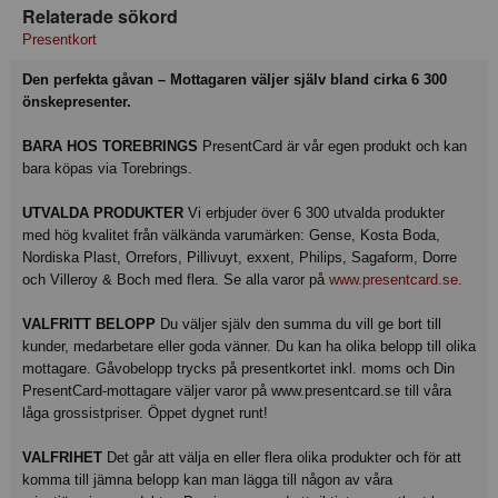
Relaterade sökord
Presentkort
Den perfekta gåvan – Mottagaren väljer själv bland cirka 6 300
önskepresenter.
BARA HOS TOREBRINGS
PresentCard är vår egen produkt och kan
bara köpas via Torebrings.
UTVALDA PRODUKTER
Vi erbjuder över 6 300 utvalda produkter
med hög kvalitet från välkända varumärken: Gense, Kosta Boda,
Nordiska Plast, Orrefors, Pillivuyt, exxent, Philips, Sagaform, Dorre
och Villeroy & Boch med flera. Se alla varor på
www.presentcard.se.
VALFRITT BELOPP
Du väljer själv den summa du vill ge bort till
kunder, medarbetare eller goda vänner. Du kan ha olika belopp till olika
mottagare. Gåvobelopp trycks på presentkortet inkl. moms och Din
PresentCard-mottagare väljer varor på www.presentcard.se till våra
låga grossistpriser. Öppet dygnet runt!
VALFRIHET
Det går att välja en eller flera olika produkter och för att
komma till jämna belopp kan man lägga till någon av våra