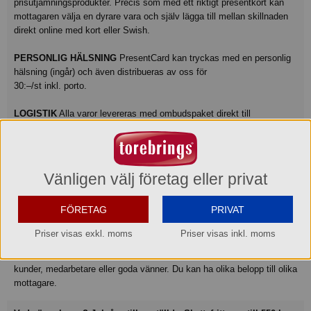
prisutjämningsprodukter. Precis som med ett riktigt presentkort kan
mottagaren välja en dyrare vara och själv lägga till mellan skillnaden
direkt online med kort eller Swish.
PERSONLIG HÄLSNING
PresentCard kan tryckas med en personlig
hälsning (ingår) och även distribueras av oss för
30:–/st inkl. porto.
LOGISTIK
Alla varor levereras med ombudspaket direkt till
mottagaren. Frakt- och expeditionskostnad tillkommer med 75:–/st för
försändelser inom Sverige, exkl. moms. OBS: Frakten räknas inte in i
julgåvans skattefria värde. Du beställer precis det antal kort du
behöver. Korten levereras med en snygg presentbox.
Vänligen välj företag eller privat
FÖRETAG
PRIVAT
Så beställer du ett PresentCard!
Kontakta oss på telefon 0380-478 80 för personlig service. Du kan
Priser visas exkl. moms
Priser visas inkl. moms
också beställa själva PresentCard® direkt på vår hemsida
www.torebrings.se.
Du väljer själv den summa du vill ge bort till
kunder, medarbetare eller goda vänner. Du kan ha olika belopp till olika
mottagare.