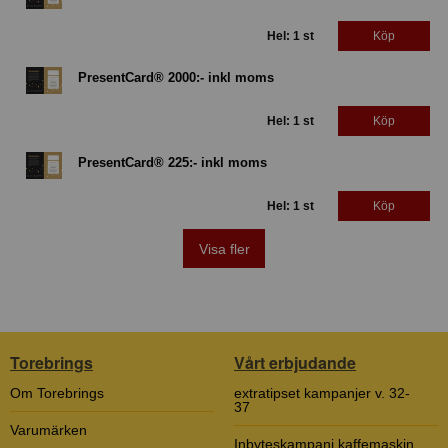
Hel: 1 st
Köp
PresentCard® 2000:- inkl moms
Hel: 1 st
Köp
PresentCard® 225:- inkl moms
Hel: 1 st
Köp
Visa fler
Torebrings
Vårt erbjudande
Om Torebrings
extratipset kampanjer v. 32-
37
Varumärken
Inbyteskampanj kaffemaskin