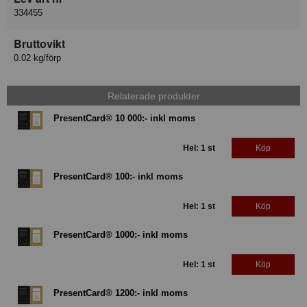
334455
Bruttovikt
0.02 kg/förp
Relaterade produkter
PresentCard® 10 000:- inkl moms
Hel: 1 st
Köp
PresentCard® 100:- inkl moms
Hel: 1 st
Köp
PresentCard® 1000:- inkl moms
Hel: 1 st
Köp
PresentCard® 1200:- inkl moms