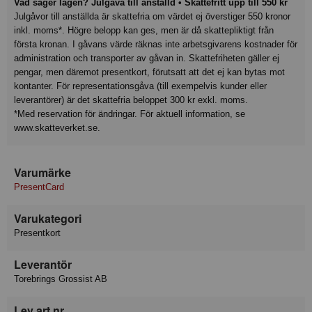
Vad säger lagen? Julgåva till anställd • Skattefritt upp till 550 kr
Julgåvor till anställda är skattefria om värdet ej överstiger 550 kronor
inkl. moms*. Högre belopp kan ges, men är då skattepliktigt från
första kronan. I gåvans värde räknas inte arbetsgivarens kostnader för
administration och transporter av gåvan in. Skattefriheten gäller ej
pengar, men däremot presentkort, förutsatt att det ej kan bytas mot
kontanter. För representationsgåva (till exempelvis kunder eller
leverantörer) är det skattefria beloppet 300 kr exkl. moms.
*Med reservation för ändringar. För aktuell information, se
www.skatteverket.se.
Varumärke
PresentCard
Varukategori
Presentkort
Leverantör
Torebrings Grossist AB
Lev art nr