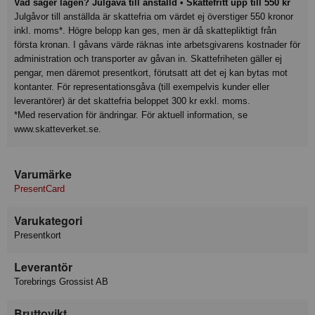
Vad säger lagen? Julgåva till anställd • Skattefritt upp till 550 kr
Julgåvor till anställda är skattefria om värdet ej överstiger 550 kronor
inkl. moms*. Högre belopp kan ges, men är då skattepliktigt från
första kronan. I gåvans värde räknas inte arbetsgivarens kostnader för
administration och transporter av gåvan in. Skattefriheten gäller ej
pengar, men däremot presentkort, förutsatt att det ej kan bytas mot
kontanter. För representationsgåva (till exempelvis kunder eller
leverantörer) är det skattefria beloppet 300 kr exkl. moms.
*Med reservation för ändringar. För aktuell information, se
www.skatteverket.se.
Varumärke
PresentCard
Varukategori
Presentkort
Leverantör
Torebrings Grossist AB
Bruttovikt