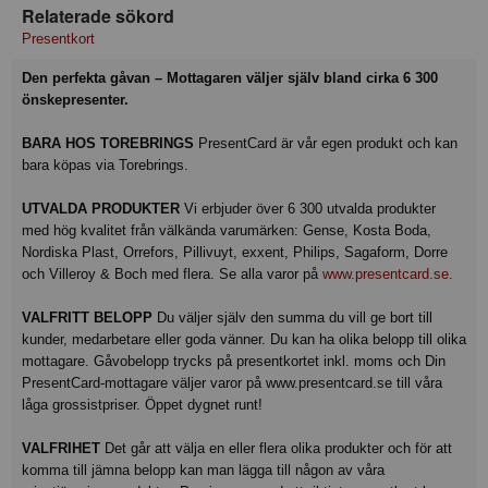
Relaterade sökord
Presentkort
Den perfekta gåvan – Mottagaren väljer själv bland cirka 6 300
önskepresenter.
BARA HOS TOREBRINGS
PresentCard är vår egen produkt och kan
bara köpas via Torebrings.
UTVALDA PRODUKTER
Vi erbjuder över 6 300 utvalda produkter
med hög kvalitet från välkända varumärken: Gense, Kosta Boda,
Nordiska Plast, Orrefors, Pillivuyt, exxent, Philips, Sagaform, Dorre
och Villeroy & Boch med flera. Se alla varor på
www.presentcard.se.
VALFRITT BELOPP
Du väljer själv den summa du vill ge bort till
kunder, medarbetare eller goda vänner. Du kan ha olika belopp till olika
mottagare. Gåvobelopp trycks på presentkortet inkl. moms och Din
PresentCard-mottagare väljer varor på www.presentcard.se till våra
låga grossistpriser. Öppet dygnet runt!
VALFRIHET
Det går att välja en eller flera olika produkter och för att
komma till jämna belopp kan man lägga till någon av våra