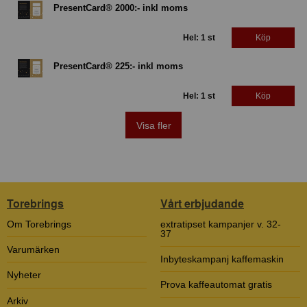
PresentCard® 2000:- inkl moms
Hel: 1 st
Köp
PresentCard® 225:- inkl moms
Hel: 1 st
Köp
Visa fler
Torebrings
Vårt erbjudande
Om Torebrings
extratipset kampanjer v. 32-
37
Varumärken
Inbyteskampanj kaffemaskin
Nyheter
Prova kaffeautomat gratis
Arkiv