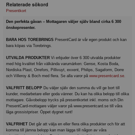
Relaterade sökord
Presentkort
Den perfekta gåvan – Mottagaren väljer själv bland cirka 6 300
önskepresenter.
BARA HOS TOREBRINGS
PresentCard är vår egen produkt och kan
bara köpas via Torebrings.
UTVALDA PRODUKTER
Vi erbjuder över 6 300 utvalda produkter
med hög kvalitet från välkända varumärken: Gense, Kosta Boda,
Nordiska Plast, Orrefors, Pillivuyt, exxent, Philips, Sagaform, Dorre
och Villeroy & Boch med flera. Se alla varor på
www.presentcard.se.
VALFRITT BELOPP
Du väljer själv den summa du vill ge bort till
kunder, medarbetare eller goda vänner. Du kan ha olika belopp till olika
mottagare. Gåvobelopp trycks på presentkortet inkl. moms och Din
PresentCard-mottagare väljer varor på www.presentcard.se till våra
låga grossistpriser. Öppet dygnet runt!
VALFRIHET
Det går att välja en eller flera olika produkter och för att
komma till jämna belopp kan man lägga till någon av våra