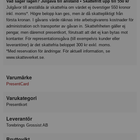
Vad säger lagen? Julgåva till anställd • Skattefritt upp till 550 kr
Julgåvor till anställda är skattefria om värdet ej överstiger 550 kronor
inkl. moms*. Högre belopp kan ges, men är då skattepliktigt från
första kronan. I gåvans värde räknas inte arbetsgivarens kostnader för
administration och transporter av gåvan in. Skattefriheten gäller ej
pengar, men däremot presentkort, förutsatt att det ej kan bytas mot
kontanter. För representationsgåva (till exempelvis kunder eller
leverantörer) är det skattefria beloppet 300 kr exkl. moms.
*Med reservation för ändringar. För aktuell information, se
www.skatteverket.se.
Varumärke
PresentCard
Varukategori
Presentkort
Leverantör
Torebrings Grossist AB
Bruttovikt