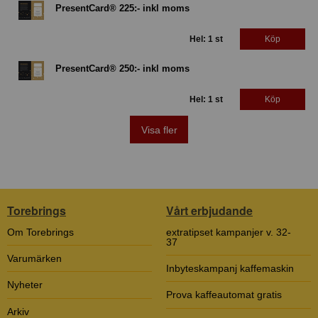
PresentCard® 225:- inkl moms
Hel: 1 st
Köp
PresentCard® 250:- inkl moms
Hel: 1 st
Köp
Visa fler
Torebrings
Vårt erbjudande
Om Torebrings
extratipset kampanjer v. 32-
37
Varumärken
Inbyteskampanj kaffemaskin
Nyheter
Prova kaffeautomat gratis
Arkiv