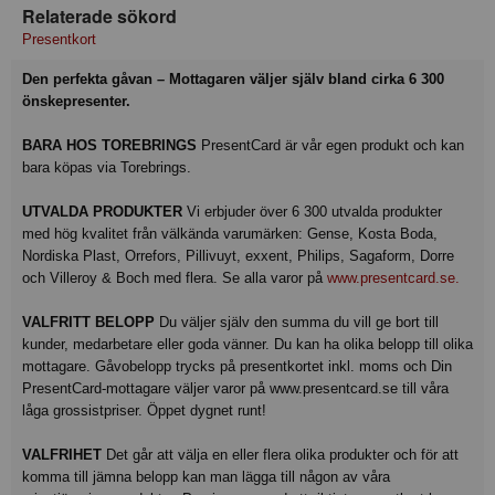
Relaterade sökord
Presentkort
Den perfekta gåvan – Mottagaren väljer själv bland cirka 6 300
önskepresenter.
BARA HOS TOREBRINGS
PresentCard är vår egen produkt och kan
bara köpas via Torebrings.
UTVALDA PRODUKTER
Vi erbjuder över 6 300 utvalda produkter
med hög kvalitet från välkända varumärken: Gense, Kosta Boda,
Nordiska Plast, Orrefors, Pillivuyt, exxent, Philips, Sagaform, Dorre
och Villeroy & Boch med flera. Se alla varor på
www.presentcard.se.
VALFRITT BELOPP
Du väljer själv den summa du vill ge bort till
kunder, medarbetare eller goda vänner. Du kan ha olika belopp till olika
mottagare. Gåvobelopp trycks på presentkortet inkl. moms och Din
PresentCard-mottagare väljer varor på www.presentcard.se till våra
låga grossistpriser. Öppet dygnet runt!
VALFRIHET
Det går att välja en eller flera olika produkter och för att
komma till jämna belopp kan man lägga till någon av våra