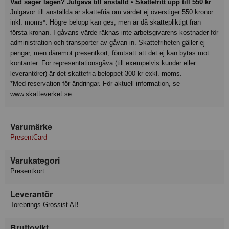
Vad säger lagen? Julgåva till anställd • Skattefritt upp till 550 kr
Julgåvor till anställda är skattefria om värdet ej överstiger 550 kronor
inkl. moms*. Högre belopp kan ges, men är då skattepliktigt från
första kronan. I gåvans värde räknas inte arbetsgivarens kostnader för
administration och transporter av gåvan in. Skattefriheten gäller ej
pengar, men däremot presentkort, förutsatt att det ej kan bytas mot
kontanter. För representationsgåva (till exempelvis kunder eller
leverantörer) är det skattefria beloppet 300 kr exkl. moms.
*Med reservation för ändringar. För aktuell information, se
www.skatteverket.se.
Varumärke
PresentCard
Varukategori
Presentkort
Leverantör
Torebrings Grossist AB
Bruttovikt