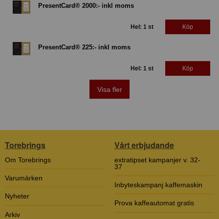
PresentCard® 2000:- inkl moms
Hel: 1 st
Köp
PresentCard® 225:- inkl moms
Hel: 1 st
Köp
Visa fler
Torebrings
Vårt erbjudande
Om Torebrings
extratipset kampanjer v. 32-
37
Varumärken
Inbyteskampanj kaffemaskin
Nyheter
Prova kaffeautomat gratis
Arkiv