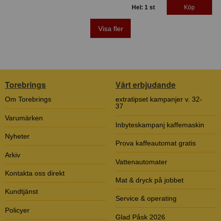
Hel: 1 st
Köp
Visa fler
Torebrings
Vårt erbjudande
Om Torebrings
extratipset kampanjer v. 32-
37
Varumärken
Inbyteskampanj kaffemaskin
Nyheter
Prova kaffeautomat gratis
Arkiv
Vattenautomater
Kontakta oss direkt
Mat & dryck på jobbet
Kundtjänst
Service & operating
Policyer
Glad Påsk 2026