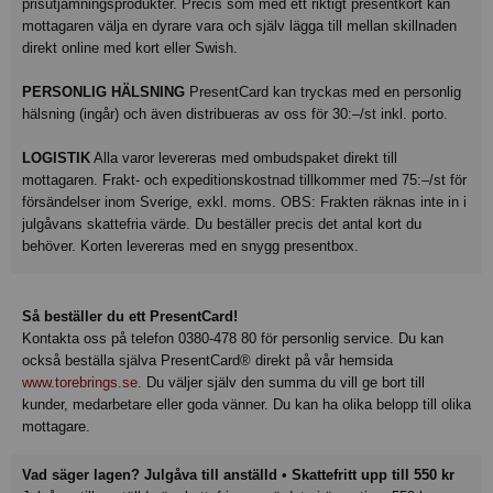
prisutjämningsprodukter. Precis som med ett riktigt presentkort kan
mottagaren välja en dyrare vara och själv lägga till mellan skillnaden
direkt online med kort eller Swish.
PERSONLIG HÄLSNING
PresentCard kan tryckas med en personlig
hälsning (ingår) och även distribueras av oss för 30:–/st inkl. porto.
LOGISTIK
Alla varor levereras med ombudspaket direkt till
mottagaren. Frakt- och expeditionskostnad tillkommer med 75:–/st för
försändelser inom Sverige, exkl. moms. OBS: Frakten räknas inte in i
julgåvans skattefria värde. Du beställer precis det antal kort du
behöver. Korten levereras med en snygg presentbox.
Så beställer du ett PresentCard!
Kontakta oss på telefon 0380-478 80 för personlig service. Du kan
också beställa själva PresentCard® direkt på vår hemsida
www.torebrings.se.
Du väljer själv den summa du vill ge bort till
kunder, medarbetare eller goda vänner. Du kan ha olika belopp till olika
mottagare.
Vad säger lagen? Julgåva till anställd • Skattefritt upp till 550 kr