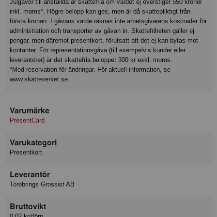
Julgåvor till anställda är skattefria om värdet ej överstiger 550 kronor
inkl. moms*. Högre belopp kan ges, men är då skattepliktigt från
första kronan. I gåvans värde räknas inte arbetsgivarens kostnader för
administration och transporter av gåvan in. Skattefriheten gäller ej
pengar, men däremot presentkort, förutsatt att det ej kan bytas mot
kontanter. För representationsgåva (till exempelvis kunder eller
leverantörer) är det skattefria beloppet 300 kr exkl. moms.
*Med reservation för ändringar. För aktuell information, se
www.skatteverket.se.
Varumärke
PresentCard
Varukategori
Presentkort
Leverantör
Torebrings Grossist AB
Bruttovikt
0.02 kg/förp