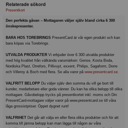
Relaterade sökord
Presentkort
Den perfekta gåvan – Mottagaren väljer själv bland cirka 6 300
önskepresenter.
BARA HOS TOREBRINGS
PresentCard är vår egen produkt och kan
bara köpas via Torebrings.
UTVALDA PRODUKTER
Vi erbjuder över 6 300 utvalda produkter
med hög kvalitet från välkända varumärken: Gense, Kosta Boda,
Nordiska Plast, Orrefors, Pillivuyt, exxent, Philips, Sagaform, Dorre
och Villeroy & Boch med flera. Se alla varor på
www.presentcard.se.
VALFRITT BELOPP
Du väljer själv den summa du vill ge bort till
kunder, medarbetare eller goda vänner. Du kan ha olika belopp till olika
mottagare. Gåvobelopp trycks på presentkortet inkl. moms och Din
PresentCard-mottagare väljer varor på www.presentcard.se till våra
låga grossistpriser. Öppet dygnet runt!
VALFRIHET
Det går att välja en eller flera olika produkter och för att
komma till jämna belopp kan man lägga till någon av våra