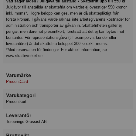
Vad säger lagen? Julgåva till anställd • Skattefritt upp till 550 kr
Julgåvor till anställda är skattefria om värdet ej överstiger 550 kronor
inkl. moms*. Högre belopp kan ges, men är då skattepliktigt från
första kronan. I gåvans värde räknas inte arbetsgivarens kostnader för
administration och transporter av gåvan in. Skattefriheten gäller ej
pengar, men däremot presentkort, förutsatt att det ej kan bytas mot
kontanter. För representationsgåva (till exempelvis kunder eller
leverantörer) är det skattefria beloppet 300 kr exkl. moms.
*Med reservation för ändringar. För aktuell information, se
www.skatteverket.se.
Varumärke
PresentCard
Varukategori
Presentkort
Leverantör
Torebrings Grossist AB
Bruttovikt