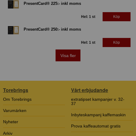
PresentCard® 225:- inkl moms
Hel: 1 st
Köp
PresentCard® 250:- inkl moms
Hel: 1 st
Köp
Visa fler
Torebrings
Vårt erbjudande
Om Torebrings
extratipset kampanjer v. 32-
37
Varumärken
Inbyteskampanj kaffemaskin
Nyheter
Prova kaffeautomat gratis
Arkiv