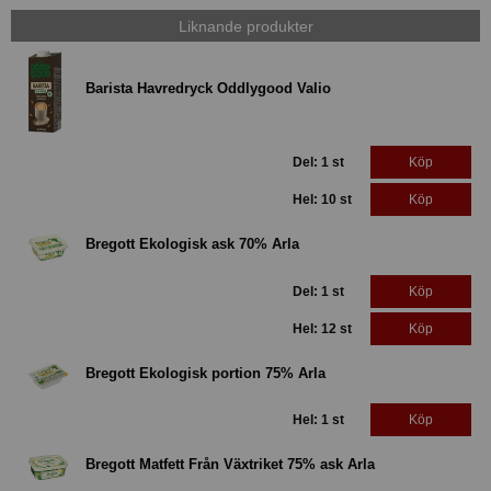
Liknande produkter
Barista Havredryck Oddlygood Valio
Del: 1 st
Köp
Hel: 10 st
Köp
Bregott Ekologisk ask 70% Arla
Del: 1 st
Köp
Hel: 12 st
Köp
Bregott Ekologisk portion 75% Arla
Hel: 1 st
Köp
Bregott Matfett Från Växtriket 75% ask Arla