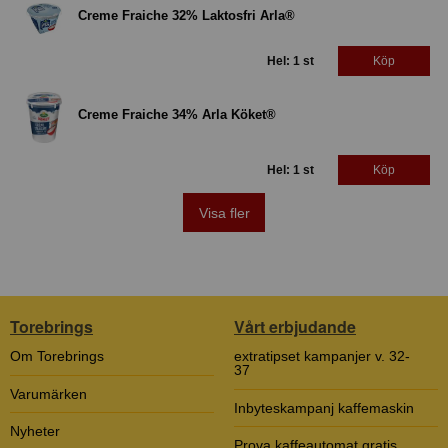
Creme Fraiche 32% Laktosfri Arla®
Hel: 1 st
Köp
Creme Fraiche 34% Arla Köket®
Hel: 1 st
Köp
Visa fler
Torebrings
Vårt erbjudande
Om Torebrings
extratipset kampanjer v. 32-
37
Varumärken
Inbyteskampanj kaffemaskin
Nyheter
Prova kaffeautomat gratis