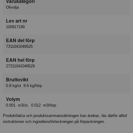
Varukategori
Olivolja
Lev art nr
100917199
EAN del förp
7311041049525
EAN hel förp
27311041049529
Bruttovikt
0.8 kg/st 9.6 kg/förp
Volym
0.001 m3/st, 0.012 m3/förp
Produktfakta och produktsammansättningen kan ändras, läs därför alltid
instruktioner och ingrediensförteckningen på förpackningen.