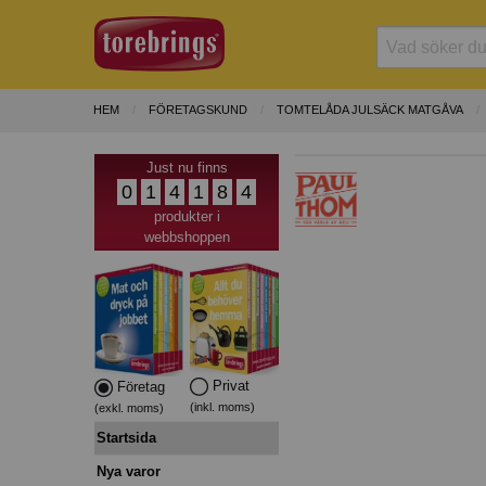
HEM
FÖRETAGSKUND
TOMTELÅDA JULSÄCK MATGÅVA
Just nu finns
0
1
4
1
8
4
produkter i
webbshoppen
Privat
Företag
(inkl. moms)
(exkl. moms)
Startsida
Nya varor