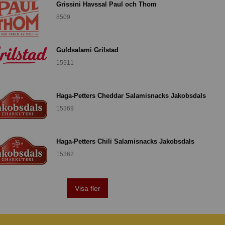
Grissini Havssal Paul och Thom
8509
Guldsalami Grilstad
15911
Haga-Petters Cheddar Salamisnacks Jakobsdals
15369
Haga-Petters Chili Salamisnacks Jakobsdals
15362
Visa fler