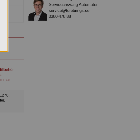
Serviceansvarig Automater
service@torebrings.se
0380-478 88
tillbehör
a
ommar
er.