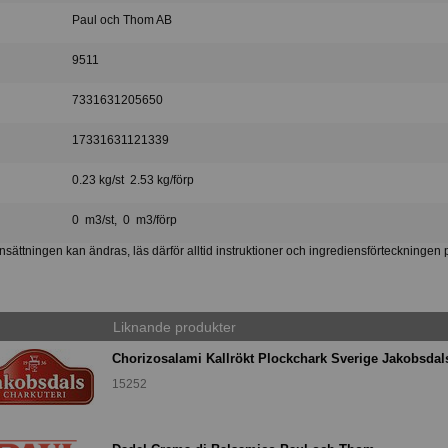
Paul och Thom AB
9511
7331631205650
17331631121339
0.23 kg/st 2.53 kg/förp
0 m3/st, 0 m3/förp
ättningen kan ändras, läs därför alltid instruktioner och ingrediensförteckningen 
Liknande produkter
Chorizosalami Kallrökt Plockchark Sverige Jakobsdal
15252