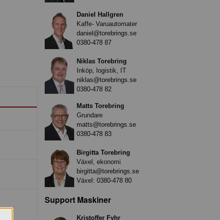
Daniel Hallgren
Kaffe- Varuautomater
daniel@torebrings.se
0380-478 87
Niklas Torebring
Inköp, logistik, IT
niklas@torebrings.se
0380-478 82
Matts Torebring
Grundare
matts@torebrings.se
0380-478 83
Birgitta Torebring
Växel, ekonomi
birgitta@torebrings.se
Växel:
0380-478 80
Support Maskiner
Kristoffer Fyhr