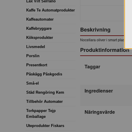
Lax Vilt Serrano
Kaffe Te Automatprodukter
Kaffeautomater
Beskrivning
Kaffebryggare
Köksprodukter
Nocellara oliver i smart plastförp
Livsmedel
Produktinformation
Porslin
Presentkort
Taggar
Påskägg Påskgodis
Små-el
Ingredienser
Städ Rengöring Kem
Tillbehör Automater
Näringsvärde
Torkpapper Tejp
Emballage
Uteprodukter Fiskars