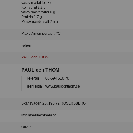
varav mättat fett 3 g
Kolhydrat 2.2 g
varav sockerarter 0 g
Protein 1.7 g
Motsvarande salt 2.5 g
Max-/Mintemperatur: /°C
Italien
PAUL och THOM
PAUL och THOM
Telefon
08-594 510 70
Hemsida
www.paulochthom.se
Skansvägen 25, 195 72 ROSERSBERG
info@paulochthom.se
Oliver