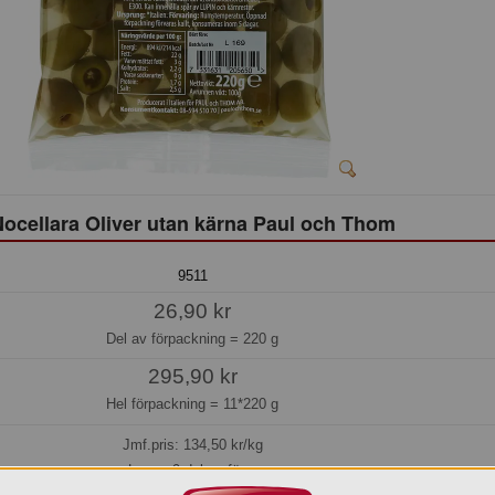
ocellara Oliver utan kärna Paul och Thom
9511
26,90 kr
Del av förpackning =
220 g
295,90 kr
Hel förpackning =
11*220 g
Jmf.pris:
134,50
kr/kg
Lager: 9 del av förp.