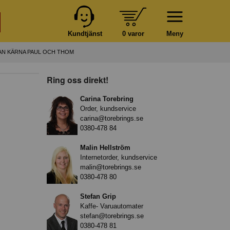
Kundtjänst
0 varor
Meny
AN KÄRNA PAUL OCH THOM
Ring oss direkt!
Carina Torebring
Order, kundservice
carina@torebrings.se
0380-478 84
Malin Hellström
Internetorder, kundservice
malin@torebrings.se
0380-478 80
Stefan Grip
Kaffe- Varuautomater
stefan@torebrings.se
0380-478 81