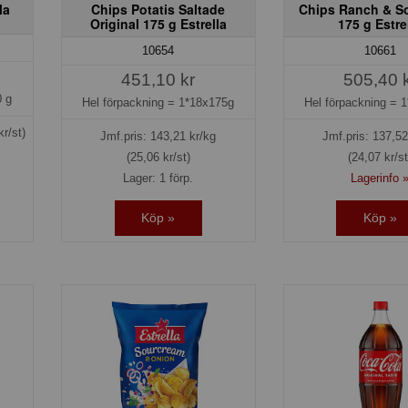
la
Chips Potatis Saltade
Chips Ranch & S
Original 175 g Estrella
175 g Estre
10654
10661
451,10 kr
505,40 
 g
Hel förpackning =
1*18x175g
Hel förpackning =
1
kr/st)
Jmf.pris:
143,21
kr/kg
Jmf.pris:
137,52
(25,06 kr/st)
(24,07 kr/st
Lager: 1 förp.
Lagerinfo 
Köp »
Köp »