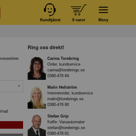
Kundtjänst
0 varor
Meny
Ring oss direkt!
everantörer.
Carina Torebring
Order, kundservice
carina@torebrings.se
0380-478 84
Malin Hellström
Internetorder, kundservice
malin@torebrings.se
0380-478 80
r/rad
Stefan Grip
Kaffe- Varuautomater
stefan@torebrings.se
0380-478 81