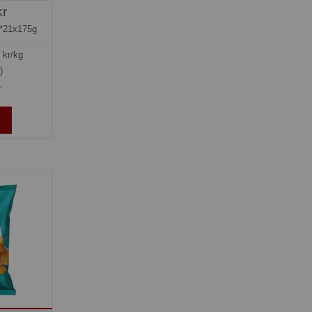
kr
*21x175g
kr/kg
)
»