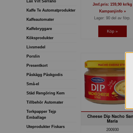
Lax Vilt Serrano
Jmf.pris:
159,90
kr/kg
Kaffe Te Automatprodukter
Kampanjinfo »
Lager: 90 del av förp.
Kaffeautomater
Kaffebryggare
Köp »
Köksprodukter
Livsmedel
Porslin
Presentkort
Påskägg Påskgodis
Små-el
Städ Rengöring Kem
Tillbehör Automater
Torkpapper Tejp
Cheese Dip Nacho San
Emballage
Maria
Uteprodukter Fiskars
200930