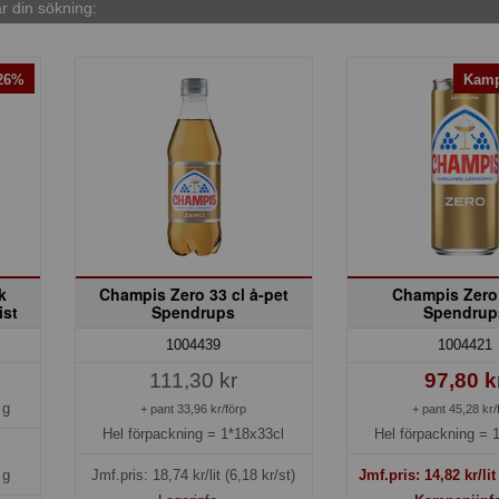
 din sökning:
-26%
Kamp
k
Champis Zero 33 cl å-pet
Champis Zero
ist
Spendrups
Spendrup
1004439
1004421
111,30 kr
97,80 k
 g
+ pant 33,96 kr/förp
+ pant 45,28 kr/
Hel förpackning =
1*18x33cl
Hel förpackning =
 g
Jmf.pris:
18,74
kr/lit
(6,18 kr/st)
Jmf.pris:
14,82
kr/li