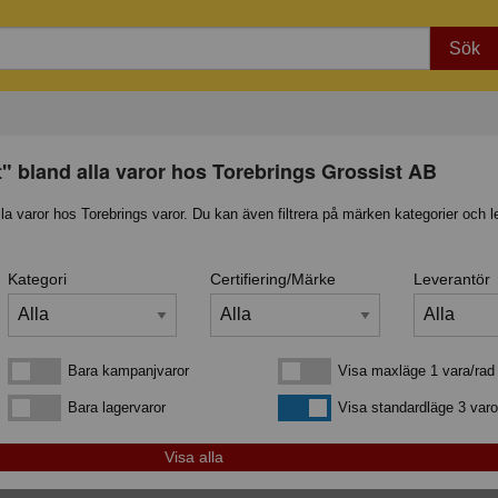
Sök
t" bland alla varor hos Torebrings Grossist AB
lla varor hos Torebrings varor. Du kan även filtrera på märken kategorier och l
Kategori
Certifiering/Märke
Leverantör
Bara kampanjvaror
Visa maxläge 1 vara/rad
Bara kampanjvaror
Visa maxläge 1 vara/rad
Bara lagervaror
Visa standardläge
Bara lagervaror
Visa standardläge 3 varo