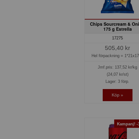
Chips Sourcream & On
175 g Estrella
17275
505,40 kr
Hel förpackning =
1*21x1
Jmf.pris:
137,52
kr/kg
(24,07 kr/st)
Lager: 3 förp.
Köp »
Kampanj! 