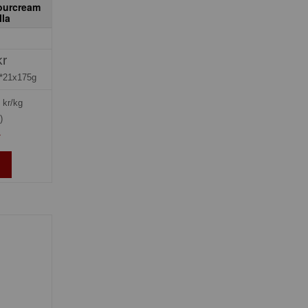
ourcream
lla
kr
*21x175g
kr/kg
)
»