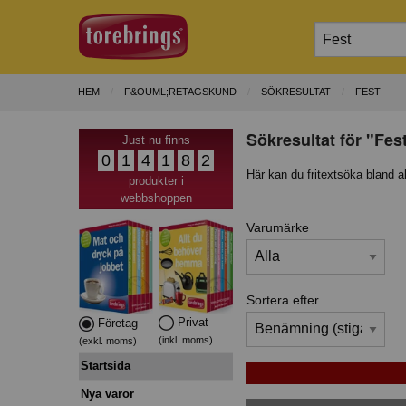
HEM
F&OUML;RETAGSKUND
SÖKRESULTAT
FEST
Sökresultat för "Fes
Just nu finns
0
1
4
1
8
2
Här kan du fritextsöka bland a
produkter i
webbshoppen
Varumärke
Sortera efter
Privat
Företag
(inkl. moms)
(exkl. moms)
Startsida
Nya varor