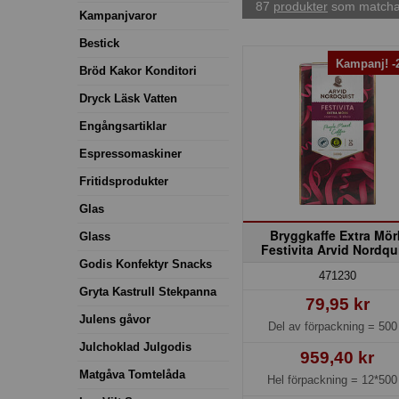
87
produkter
som matchar
Kampanjvaror
Bestick
Kampanj! 
Bröd Kakor Konditori
Dryck Läsk Vatten
Engångsartiklar
Espressomaskiner
Fritidsprodukter
Glas
Bryggkaffe Extra Mör
Glass
Festivita Arvid Nordqu
Godis Konfektyr Snacks
471230
Gryta Kastrull Stekpanna
79,95 kr
Julens gåvor
Del av förpackning =
500
Julchoklad Julgodis
959,40 kr
Matgåva Tomtelåda
Hel förpackning =
12*500