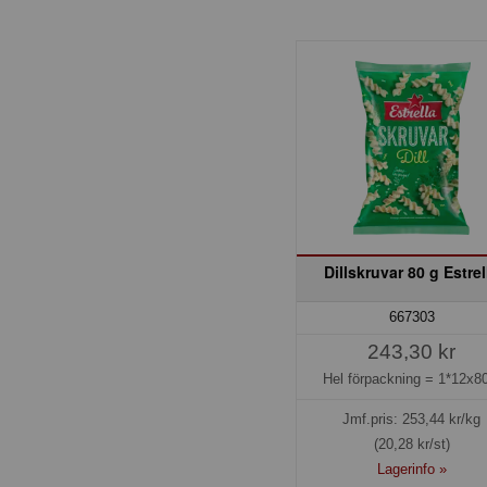
Dillskruvar 80 g Estrel
667303
243,30 kr
Hel förpackning =
1*12x80
Jmf.pris:
253,44
kr/kg
(20,28 kr/st)
Lagerinfo »