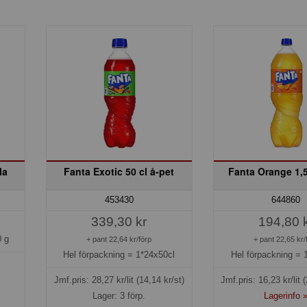
la
Fanta Exotic 50 cl å-pet
Fanta Orange 1,5
453430
644860
339,30 kr
194,80 
 g
+ pant 22,64 kr/förp
+ pant 22,65 kr/
Hel förpackning =
1*24x50cl
Hel förpackning =
Jmf.pris:
28,27
kr/lit
(14,14 kr/st)
Jmf.pris:
16,23
kr/lit
(
Lager: 3 förp.
Lagerinfo 