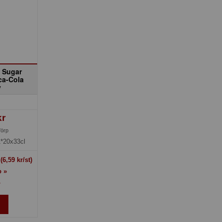
 Sugar
ca-Cola
y
kr
förp
1*20x33cl
t
(6,59 kr/st)
o »
»