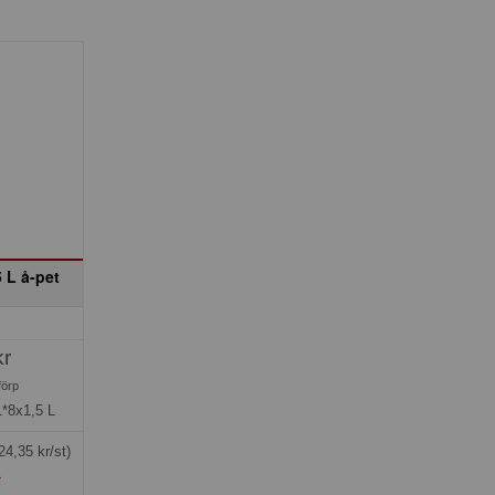
 L å-pet
kr
förp
1*8x1,5 L
24,35 kr/st)
»