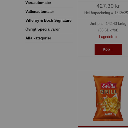
Varuautomater
427,30 kr
Vattenautomater
Hel förpackning =
1*12x2
Villeroy & Boch Signature
Jmf.pris:
142,43
kr/kg
Övrigt Specialvaror
(35,61 kr/st)
Lagerinfo »
Alla kategorier
Köp »