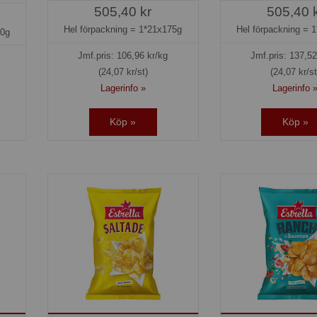
505,40 kr
505,40 
Hel förpackning =
1*21x175g
Hel förpackning =
1
50g
Jmf.pris:
106,96
kr/kg
Jmf.pris:
137,52
(24,07 kr/st)
(24,07 kr/st
Lagerinfo »
Lagerinfo 
Köp »
Köp »