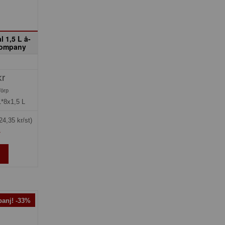
 1,5 L å-
Company
kr
förp
1*8x1,5 L
24,35 kr/st)
»
anj! -33%