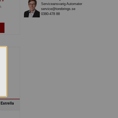
o »
Serviceansvarig Automater
p.
service@torebrings.se
0380-478 88
 Estrella