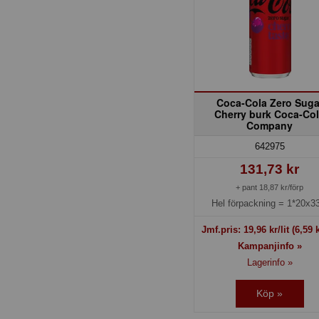
Coca-Cola Zero Suga
Cherry burk Coca-Co
Company
642975
131,73 kr
+ pant 18,87 kr/förp
Hel förpackning =
1*20x33
Jmf.pris:
19,96
kr/lit
(6,59 k
Kampanjinfo »
Lagerinfo »
Köp »