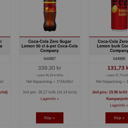
r
Coca-Cola Zero Sugar
Coca-Cola Zero
la
Lemon 50 cl å-pet Coca-Cola
Lemon burk Co
Company
Compan
644987
644988
339,30 kr
131,73 
+ pant 45,28 kr/förp
+ pant 37,74 kr/
cl
Hel förpackning =
1*24x50cl
Hel förpackning =
r/st)
Jmf.pris:
28,27
kr/lit
(14,14 kr/st)
Jmf.pris:
19,96
kr/li
Lagerinfo »
Kampanjinf
Lagerinfo 
Köp »
Köp »