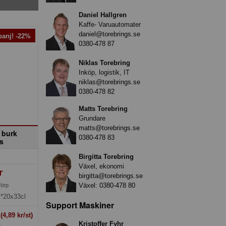
Daniel Hallgren
Kaffe- Varuautomater
daniel@torebrings.se
anj! -22%
0380-478 87
Niklas Torebring
Inköp, logistik, IT
niklas@torebrings.se
0380-478 82
Matts Torebring
Grundare
matts@torebrings.se
 burk
0380-478 83
s
Birgitta Torebring
Växel, ekonomi
r
birgitta@torebrings.se
Växel:
0380-478 80
förp
1*20x33cl
Support Maskiner
t
(4,89 kr/st)
Kristoffer Fyhr