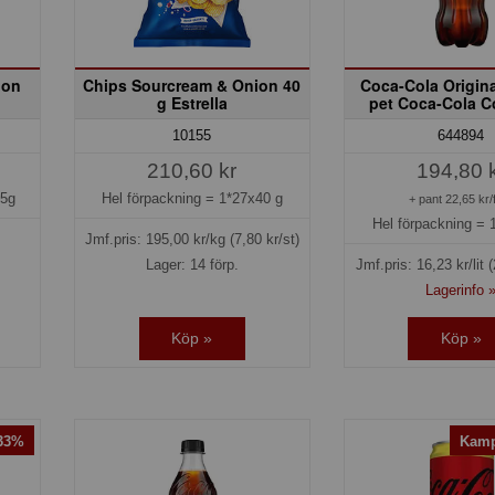
ion
Chips Sourcream & Onion 40
Coca-Cola Original
g Estrella
pet Coca-Cola 
10155
644894
210,60 kr
194,80 
75g
Hel förpackning =
1*27x40 g
+ pant 22,65 kr/
Hel förpackning =
Jmf.pris:
195,00
kr/kg
(7,80 kr/st)
Lager: 14 förp.
Jmf.pris:
16,23
kr/lit
(
Lagerinfo 
Köp »
Köp »
-33%
Kamp