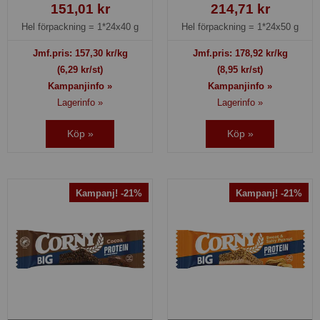
151,01 kr
214,71 kr
Hel förpackning =
1*24x40 g
Hel förpackning =
1*24x50 g
Jmf.pris:
157,30
kr/kg
Jmf.pris:
178,92
kr/kg
(6,29 kr/st)
(8,95 kr/st)
Kampanjinfo »
Kampanjinfo »
Lagerinfo »
Lagerinfo »
Köp »
Köp »
Kampanj! -21%
Kampanj! -21%