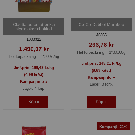
Cloetta automat enkla
Co-Co Dubbel Marabou
stycksaker choklad
46865
1008312
266,78 kr
1.496,07 kr
Hel förpackning =
1*30x60g
Hel förpackning =
1*300x25g
Jmf.pris:
148,21
kr/kg
Jmf.pris:
199,48
kr/kg
(8,89 kr/st)
(4,99 kr/st)
Kampanjinfo »
Kampanjinfo »
Lager: 3 förp.
Lager: 4 förp.
Köp »
Köp »
Kampanj! -21%