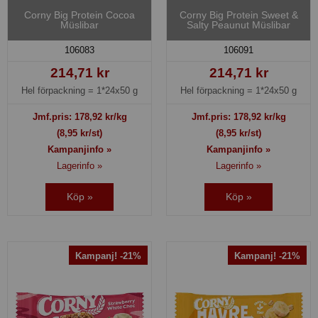
Corny Big Protein Cocoa
Corny Big Protein Sweet &
Müslibar
Salty Peaunut Müslibar
106083
106091
214,71 kr
214,71 kr
Hel förpackning =
1*24x50 g
Hel förpackning =
1*24x50 g
Jmf.pris:
178,92
kr/kg
Jmf.pris:
178,92
kr/kg
(8,95 kr/st)
(8,95 kr/st)
Kampanjinfo »
Kampanjinfo »
Lagerinfo »
Lagerinfo »
Köp »
Köp »
Kampanj! -21%
Kampanj! -21%