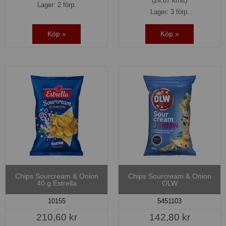
(24,07 kr/st)
Lager: 2 förp.
Lager: 3 förp.
Köp »
Köp »
Chips Sourcream & Onion
Chips Sourcream & Onion
40 g Estrella
OLW
10155
5451103
210,60 kr
142,80 kr