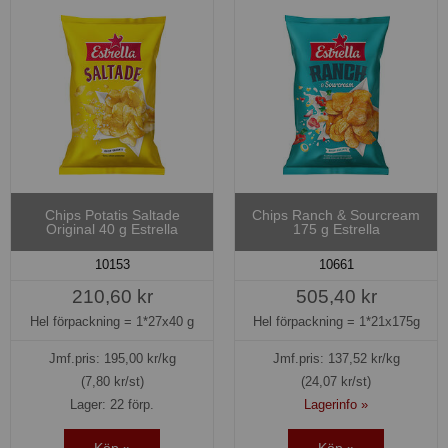
Chips Potatis Saltade
Chips Ranch & Sourcream
Original 40 g Estrella
175 g Estrella
10153
10661
210,60 kr
505,40 kr
Hel förpackning =
1*27x40 g
Hel förpackning =
1*21x175g
Jmf.pris:
195,00
kr/kg
Jmf.pris:
137,52
kr/kg
(7,80 kr/st)
(24,07 kr/st)
Lager: 22 förp.
Lagerinfo »