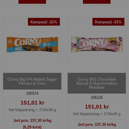
Kampanj! -21%
Kampanj! -21%
Corny Big 0% Added Sugar
Corny BIG Chocolate
Penaut & Choc
Biscuit & Marshmallow
Müslibar
105574
106126
151,01 kr
151,01 kr
Hel förpackning =
1*24x40 g
Hel förpackning =
1*24x40 g
Jmf.pris:
157,30
kr/kg
Jmf.pris:
157,30
kr/kg
(6,29 kr/st)