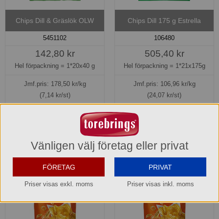
Chips Dill & Gräslök OLW
Chips Dill 175 g Estrella
5451102
106480
142,80 kr
505,40 kr
Hel förpackning =
1*20x40 g
Hel förpackning =
1*21x175g
Jmf.pris:
178,50
kr/kg
Jmf.pris:
106,96
kr/kg
(7,14 kr/st)
(24,07 kr/st)
Lager: 10 förp.
Lagerinfo »
Köp »
Köp »
Vänligen välj företag eller privat
FÖRETAG
PRIVAT
Priser visas exkl. moms
Priser visas inkl. moms