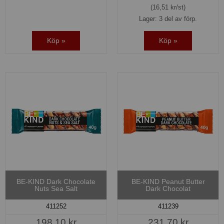
(16,51 kr/st)
Lager: 3 del av förp.
Köp »
Köp »
BE-KIND Dark Chocolate
BE-KIND Peanut Butter
Nuts Sea Salt
Dark Chocolat
411252
411239
198,10 kr
231,70 kr