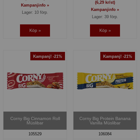
(6,29 kr/st)
Kampanjinfo »
Kampanjinfo »
Lager: 10 förp.
Lager: 39 förp.
Köp »
Köp »
Kampanj! -21%
Kampanj! -21%
Corny Big Cinnamon Roll
Corny Big Protein Banana
Müslibar
Vanilla Müslibar
105529
106084