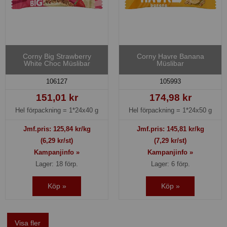
Corny Big Strawberry
Corny Havre Banana
White Choc Müslibar
Müslibar
106127
105993
151,01 kr
174,98 kr
Hel förpackning =
1*24x40 g
Hel förpackning =
1*24x50 g
Jmf.pris:
125,84
kr/kg
Jmf.pris:
145,81
kr/kg
(6,29 kr/st)
(7,29 kr/st)
Kampanjinfo »
Kampanjinfo »
Lager: 18 förp.
Lager: 6 förp.
Köp »
Köp »
Visa fler