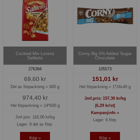
Cocktail Mix Lorenz
Corny Big 0% Added Sugar
Saltletts
Chocolate
276394
105573
69,60 kr
151,01 kr
Del av förpackning =
600 g
Hel förpackning =
1*24x40 g
974,40 kr
Jmf.pris:
157,30
kr/kg
Hel förpackning =
14*600 g
(6,29 kr/st)
Kampanjinfo »
Jmf.pris:
116,00
kr/kg
Lager: 6 förp.
Lager: 9 del av förp.
Köp »
Köp »