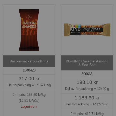
Baconsnacks Sundlings
BE-KIND Caramel Almond
& Sea Salt
1040420
396666
317,00 kr
198,10 kr
Hel förpackning =
1*16x125g
Del av förpackning =
12x40 g
Jmf.pris:
158,50
kr/kg
1.188,60 kr
(19,81 kr/pås)
Hel förpackning =
6*12x40 g
Lagerinfo »
Jmf.pris:
412,71
kr/kg