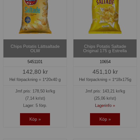
Chips Potatis Lättsaltade
Chips Potatis Saltade
OLW
Original 175 g Estrella
5451101
10654
142,80 kr
451,10 kr
Hel förpackning =
1*20x40 g
Hel förpackning =
1*18x175g
Jmf.pris:
178,50
kr/kg
Jmf.pris:
143,21
kr/kg
(7,14 kr/st)
(25,06 kr/st)
Lager: 5 förp.
Lagerinfo »
Köp »
Köp »