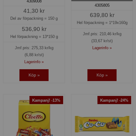
4309008
4305805
41,30 kr
639,80 kr
Del av förpackning =
150 g
Hel förpackning =
1*19x160g
536,90 kr
Jmf.pris:
210,46
kr/kg
Hel förpackning =
13*150 g
(33,67 kr/st)
Jmf.pris:
275,33
kr/kg
Lagerinfo »
(6,88 kr/st)
Lagerinfo »
Köp »
Köp »
Kampanj! -13%
Kampanj! -24%