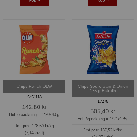
Köp »
Köp »
Chips Ranch OLW
Chips Sourcream & Onion
175 g Estrella
5451118
17275
142,80 kr
505,40 kr
Hel förpackning =
1*20x40 g
Hel förpackning =
1*21x175g
Jmf.pris:
178,50
kr/kg
Jmf.pris:
137,52
kr/kg
(7,14 kr/st)