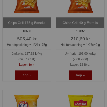
Chips Grill 175 g Estrella
Chips Grill 40 g Estrella
10650
10132
505,40 kr
210,60 kr
Hel förpackning =
1*21x175g
Hel förpackning =
1*27x40 g
Jmf.pris:
137,52
kr/kg
Jmf.pris:
195,00
kr/kg
(24,07 kr/st)
(7,80 kr/st)
Lagerinfo »
Lager: 13 förp.
Köp »
Köp »