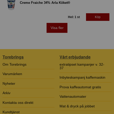
Creme Fraiche 34% Arla Köket®
Hel: 1 st
Köp
Visa fler
Torebrings
Vårt erbjudande
Om Torebrings
extratipset kampanjer v. 32-
37
Varumärken
Inbyteskampanj kaffemaskin
Nyheter
Prova kaffeautomat gratis
Arkiv
Vattenautomater
Kontakta oss direkt
Mat & dryck på jobbet
Kundtjänst