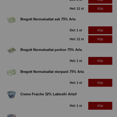
Hel: 12 st
Köp
Bregott Normalsaltat ask 75% Arla
Del: 1 st
Köp
Hel: 12 st
Köp
Bregott Normalsaltat portion 75% Arla
Hel: 1 st
Köp
Bregott Normalsaltat storpack 75% Arla
Hel: 1 st
Köp
Creme Fraiche 32% Laktosfri Arla®
Hel: 1 st
Köp