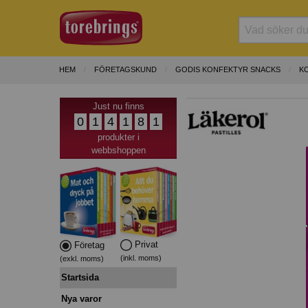
HEM
FÖRETAGSKUND
GODIS KONFEKTYR SNACKS
K
Just nu finns
0
1
4
1
8
1
produkter i
webbshoppen
Privat
Företag
(inkl. moms)
(exkl. moms)
Startsida
Nya varor