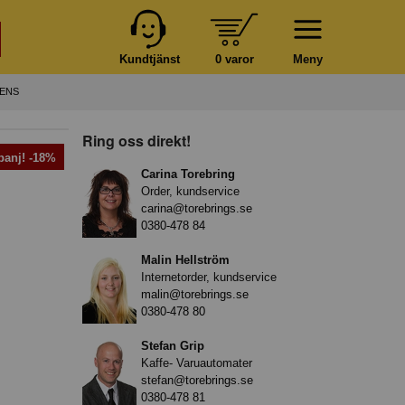
Kundtjänst
0 varor
Meny
RENS
Ring oss direkt!
anj! -18%
Carina Torebring
Order, kundservice
carina@torebrings.se
0380-478 84
Malin Hellström
Internetorder, kundservice
malin@torebrings.se
0380-478 80
Stefan Grip
Kaffe- Varuautomater
stefan@torebrings.se
0380-478 81