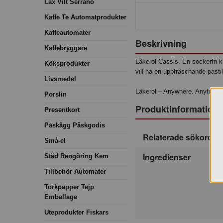
Lax Vilt Serrano
Kaffe Te Automatprodukter
Kaffeautomater
Beskrivning
Kaffebryggare
Läkerol Cassis. En sockerfri k
Köksprodukter
vill ha en uppfräschande pasti
Livsmedel
Läkerol – Anywhere. Anytime.
Porslin
Produktinformation
Presentkort
Påskägg Påskgodis
Relaterade sökord
Små-el
Ingredienser
Städ Rengöring Kem
Tillbehör Automater
Torkpapper Tejp
Emballage
Uteprodukter Fiskars