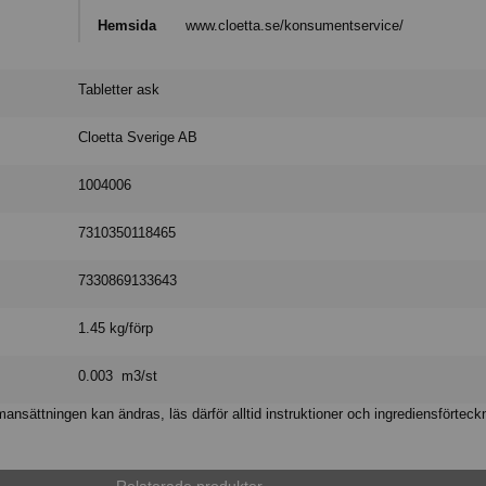
Hemsida
www.cloetta.se/konsumentservice/
Tabletter ask
Cloetta Sverige AB
1004006
7310350118465
7330869133643
1.45 kg/förp
0.003 m3/st
nsättningen kan ändras, läs därför alltid instruktioner och ingrediensförteck
Relaterade produkter