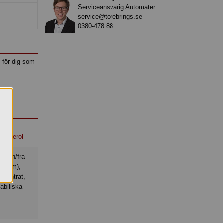
Serviceansvarig Automater
service@torebrings.se
0380-478 88
t för dig som
Läckerol
abicum),
oncentrat,
tabiliska