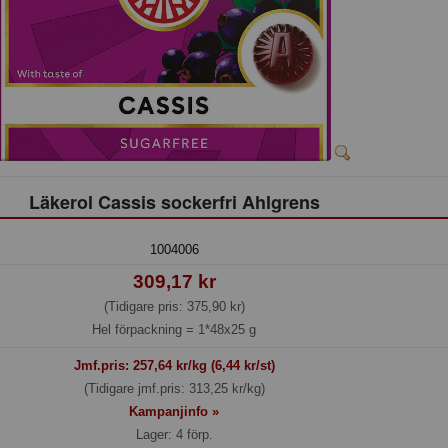
Läkerol Cassis sockerfri Ahlgrens
1004006
309,17 kr
(Tidigare pris: 375,90 kr)
Hel förpackning =
1*48x25 g
Jmf.pris:
257,64
kr/kg (6,44 kr/st)
(Tidigare jmf.pris: 313,25 kr/kg)
Kampanjinfo »
Lager: 4 förp.