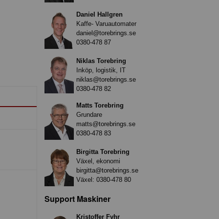
Daniel Hallgren
Kaffe- Varuautomater
daniel@torebrings.se
0380-478 87
Niklas Torebring
Inköp, logistik, IT
niklas@torebrings.se
0380-478 82
Matts Torebring
Grundare
matts@torebrings.se
0380-478 83
Birgitta Torebring
Växel, ekonomi
birgitta@torebrings.se
Växel:
0380-478 80
Support Maskiner
Kristoffer Fyhr