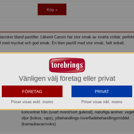
Köp »
lassiker bland pastiller. Läkerol Cassis har stor smak av svarta vinbär, perfek
ll med mycket och god smak. En liten pastill med stor smak, helt enkelt.
Vänligen välj företag eller privat
Läkerol
Pastill
Fruktig
Söt
Sockerfri
Lakerol
Frukt
FÖRETAG
PRIVAT
sötningsmedel/sødestoffer (maltitoler, sorbitoler, steviolglykosider från/fra
stevia/steviaplanten), stabiliseringsmedel/stabilisator (gummi ar
Priser visas exkl. moms
Priser visas inkl. moms
syror (äppel-/æble-/eplesyre, citronsyra), svarta vinbär-/solbærk
koncentrat från (svart morot/sort gulerod), naturliga aromer, vege
oljor (kokos, raps), ytbehandlings-/overfladebehandlingsmiddel
(karnaubavax/voks).