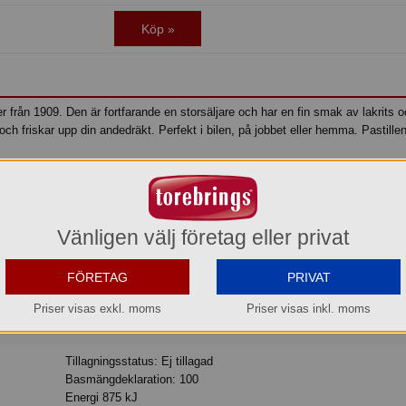
Köp »
er från 1909. Den är fortfarande en storsäljare och har en fin smak av lakrits 
 och friskar upp din andedräkt. Perfekt i bilen, på jobbet eller hemma. Pastillen
Läkerol
Pastill
Original
Sockerfri
Lakerol
Läckerol
Vänligen välj företag eller privat
sötningsmedel/ sødestoffer (maltitoler, sorbitoler, steviolglykosider från/fra
stevia/steviaplanten), stabiliseringsmedel/stabilisator (gummi ar
FÖRETAG
PRIVAT
lakritsextrakt, aromer, vegetabiliska oljor (kokos, raps), fläderbär
hyldebær/hyllebær ekstrakt, ytbehandlings-/overfladebehandling
Priser visas exkl. moms
Priser visas inkl. moms
(karnaubavax/voks).
Tillagningsstatus: Ej tillagad
Basmängdeklaration: 100
Energi 875 kJ