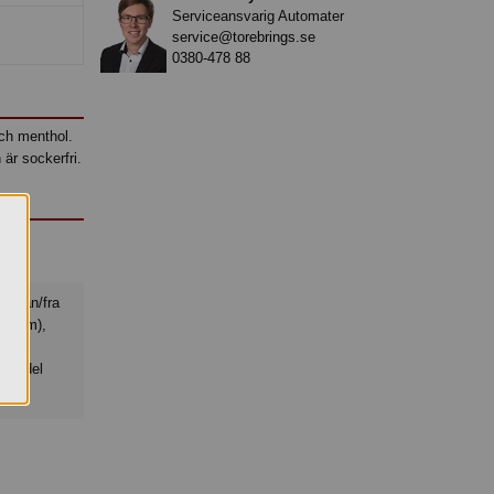
Serviceansvarig Automater
service@torebrings.se
0380-478 88
och menthol.
 är sockerfri.
abicum),
s-/
smiddel