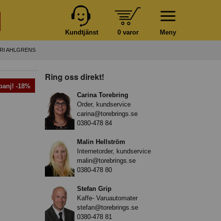
Kundtjänst
0 varor
Meny
RI AHLGRENS
Ring oss direkt!
anj! -18%
Carina Torebring
Order, kundservice
carina@torebrings.se
0380-478 84
Malin Hellström
Internetorder, kundservice
malin@torebrings.se
0380-478 80
Stefan Grip
Kaffe- Varuautomater
stefan@torebrings.se
0380-478 81