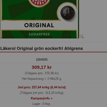
Läkerol Original grön sockerfri Ahlgrens
1004005
309,17 kr
(Tidigare pris: 375,90 kr)
Hel förpackning =
1*48x25 g
Jmf.pris:
257,64
kr/kg (6,44 kr/st)
(Tidigare jmf.pris: 313,25 kr/kg)
Kampanjinfo »
Lager: 3 förp.