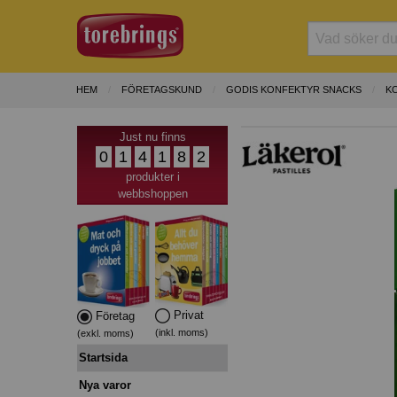
HEM
FÖRETAGSKUND
GODIS KONFEKTYR SNACKS
K
Just nu finns
0
1
4
1
8
2
produkter i
webbshoppen
Privat
Företag
(inkl. moms)
(exkl. moms)
Startsida
Nya varor