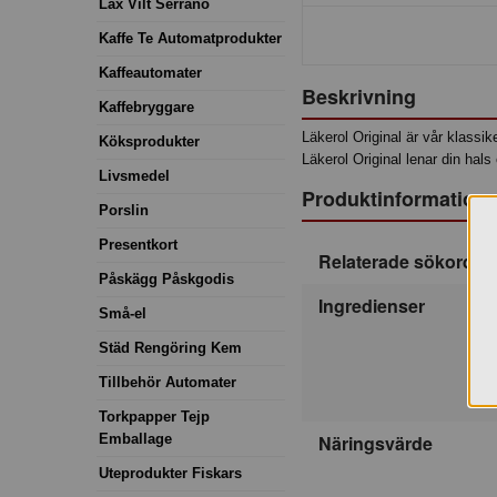
Lax Vilt Serrano
Kaffe Te Automatprodukter
Kaffeautomater
Beskrivning
Kaffebryggare
Läkerol Original är vår klassik
Köksprodukter
Läkerol Original lenar din hals
Livsmedel
Produktinformation
Porslin
Presentkort
Relaterade sökord
Påskägg Påskgodis
Ingredienser
Små-el
Städ Rengöring Kem
Tillbehör Automater
Torkpapper Tejp
Emballage
Näringsvärde
Uteprodukter Fiskars