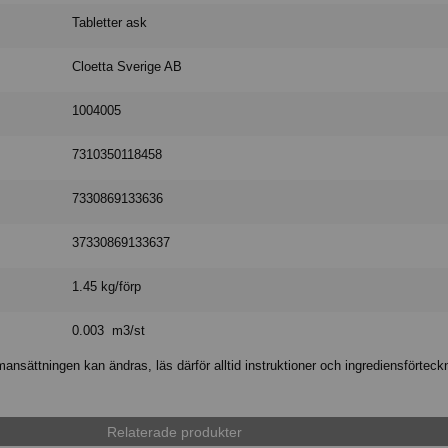
Tabletter ask
Cloetta Sverige AB
1004005
7310350118458
7330869133636
37330869133637
1.45 kg/förp
0.003 m3/st
nsättningen kan ändras, läs därför alltid instruktioner och ingrediensförteck
Relaterade produkter