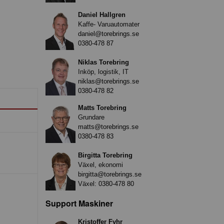
Daniel Hallgren
Kaffe- Varuautomater
daniel@torebrings.se
0380-478 87
Niklas Torebring
Inköp, logistik, IT
niklas@torebrings.se
0380-478 82
Matts Torebring
Grundare
matts@torebrings.se
0380-478 83
Birgitta Torebring
Växel, ekonomi
birgitta@torebrings.se
Växel:
0380-478 80
Support Maskiner
Kristoffer Fyhr