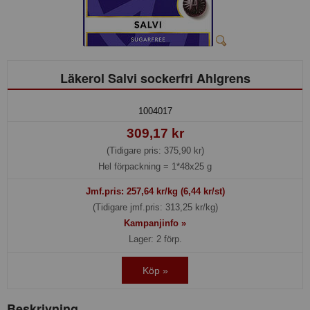
Läkerol Salvi sockerfri Ahlgrens
1004017
309,17 kr
(Tidigare pris: 375,90 kr)
Hel förpackning =
1*48x25 g
Jmf.pris:
257,64
kr/kg (6,44 kr/st)
(Tidigare jmf.pris: 313,25 kr/kg)
Kampanjinfo »
Lager: 2 förp.
Köp »
Beskrivning