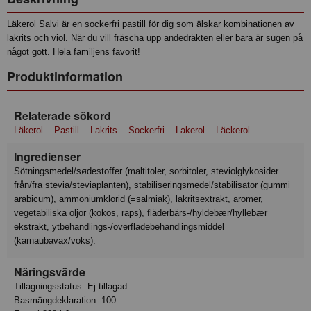
Läkerol Salvi är en sockerfri pastill för dig som älskar kombinationen av
lakrits och viol. När du vill fräscha upp andedräkten eller bara är sugen på
något gott. Hela familjens favorit!
Produktinformation
Relaterade sökord
Läkerol
Pastill
Lakrits
Sockerfri
Lakerol
Läckerol
Ingredienser
sötningsmedel/sødestoffer (maltitoler, sorbitoler, steviolglykosider
från/fra stevia/steviaplanten), stabiliseringsmedel/stabilisator (gummi
arabicum), ammoniumklorid (=salmiak), lakritsextrakt, aromer,
vegetabiliska oljor (kokos, raps), fläderbärs-/hyldebær/hyllebær
ekstrakt, ytbehandlings-/overfladebehandlingsmiddel
(karnaubavax/voks).
Näringsvärde
Tillagningsstatus: Ej tillagad
Basmängdeklaration: 100