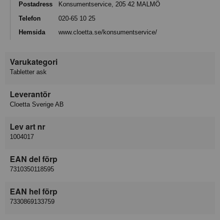
Postadress
Konsumentservice, 205 42 MALMÖ
Telefon
020-65 10 25
Hemsida
www.cloetta.se/konsumentservice/
Varukategori
Tabletter ask
Leverantör
Cloetta Sverige AB
Lev art nr
1004017
EAN del förp
7310350118595
EAN hel förp
7330869133759