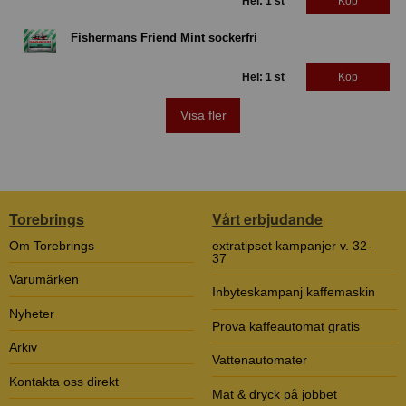
Hel: 1 st
Köp
Fishermans Friend Mint sockerfri
Hel: 1 st
Köp
Visa fler
Torebrings
Vårt erbjudande
Om Torebrings
extratipset kampanjer v. 32-
37
Varumärken
Inbyteskampanj kaffemaskin
Nyheter
Prova kaffeautomat gratis
Arkiv
Vattenautomater
Kontakta oss direkt
Mat & dryck på jobbet