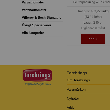
Hel förpackning =
1*30x21
Varuautomater
Vattenautomater
Jmf.pris:
453,22
kr/kg
(13,14 kr/st)
Villeroy & Boch Signature
Lager: 2 förp.
Övrigt Specialvaror
Utgår när slutsåld
Alla kategorier
Köp »
Torebrings
Om Torebrings
Varumärken
Nyheter
Arkiv