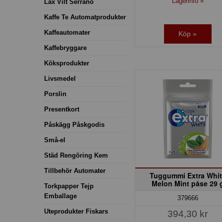
Lagerinfo »
Lax Vilt Serrano
Kaffe Te Automatprodukter
Kaffeautomater
Köp »
Kaffebryggare
Köksprodukter
Livsmedel
Porslin
Presentkort
Påskägg Påskgodis
Små-el
Städ Rengöring Kem
Tillbehör Automater
Tuggummi Extra Whit
Melon Mint påse 29 
Torkpapper Tejp
Emballage
379666
Uteprodukter Fiskars
394,30 kr