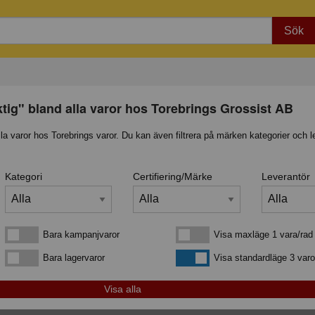
Sök
ktig" bland alla varor hos Torebrings Grossist AB
lla varor hos Torebrings varor. Du kan även filtrera på märken kategorier och l
Kategori
Certifiering/Märke
Leverantör
Bara kampanjvaror
Visa maxläge 1 vara/rad
Bara kampanjvaror
Visa maxläge 1 vara/rad
Bara lagervaror
Visa standardläge
Bara lagervaror
Visa standardläge 3 varo