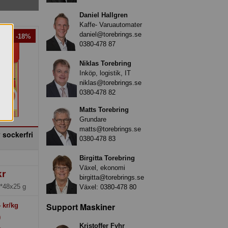
Daniel Hallgren
Kaffe- Varuautomater
daniel@torebrings.se
anj! -18%
0380-478 87
Niklas Torebring
Inköp, logistik, IT
niklas@torebrings.se
0380-478 82
Matts Torebring
Grundare
matts@torebrings.se
 sockerfri
0380-478 83
s
Birgitta Torebring
Växel, ekonomi
kr
birgitta@torebrings.se
*48x25 g
Växel:
0380-478 80
Support Maskiner
4
kr/kg
)
Kristoffer Fyhr