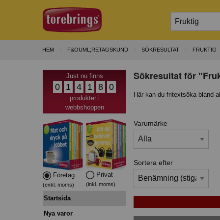
HEM
F&OUML;RETAGSKUND
SÖKRESULTAT
FRUKTIG
Sökresultat för "Fru
Just nu finns
0
1
4
1
8
0
Här kan du fritextsöka bland a
produkter i
webbshoppen
Varumärke
Sortera efter
Privat
Företag
(inkl. moms)
(exkl. moms)
Startsida
Nya varor