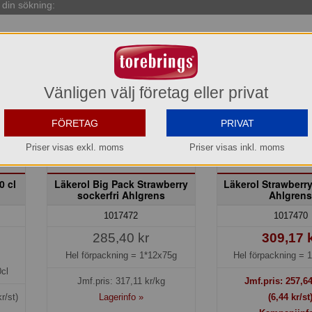
din sökning:
Kamp
Vänligen välj företag eller privat
FÖRETAG
PRIVAT
Priser visas exkl. moms
Priser visas inkl. moms
0 cl
Läkerol Big Pack Strawberry
Läkerol Strawberry
sockerfri Ahlgrens
Ahlgren
1017472
1017470
285,40 kr
309,17 
Hel förpackning =
1*12x75g
Hel förpackning =
1
cl
Jmf.pris:
317,11
kr/kg
Jmf.pris:
257,6
r/st)
Lagerinfo »
(6,44 kr/st