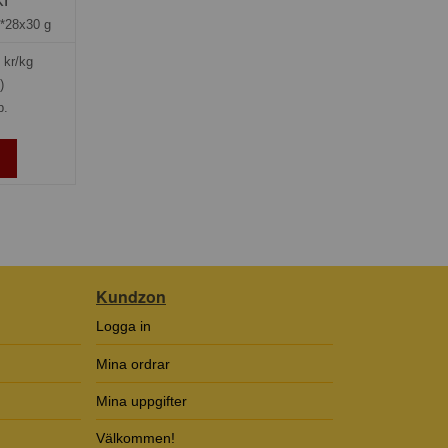
*28x30 g
kr/kg
)
p.
Kundzon
Logga in
Mina ordrar
Mina uppgifter
Välkommen!