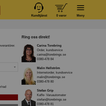
Kundtjänst
0 varor
Meny
Ring oss direkt!
everantörer.
Carina Torebring
Order, kundservice
carina@torebrings.se
0380-478 84
Malin Hellström
Internetorder, kundservice
malin@torebrings.se
0380-478 80
r/rad
Stefan Grip
Kaffe- Varuautomater
stefan@torebrings.se
0380-478 81