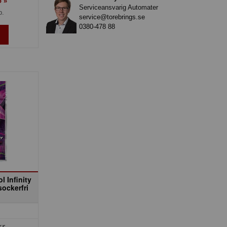
o »
Serviceansvarig Automater
p.
service@torebrings.se
0380-478 88
 Infinity
sockerfri
kr