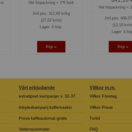
st
Hel förpackning =
1*6 burk
Hel förpackning =
1
Jmf.pris:
312,69
kr/kg
Jmf.pris:
406,07
(27,52 kr/st)
(12,18 kr/st
Lager: 4 förp.
Lager: 6 för
Köp »
Köp »
Vårt erbjudande
Villkor m.m.
extratipset kampanjer v. 32-37
Villkor Företag
Inbyteskampanj kaffemaskin
Villkor Privat
Prova kaffeautomat gratis
Turbil
Vattenautomater
FAQ