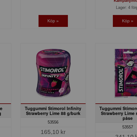
Kampanjinf
Lager: 4 för
Köp »
Köp »
e
Tuggummi Stimorol Infinity
Tuggummi Stimorol
g
Strawberry Lime 88 g/burk
Strawberry Lime 
påse
53556
53557
165,10 kr
341,10 