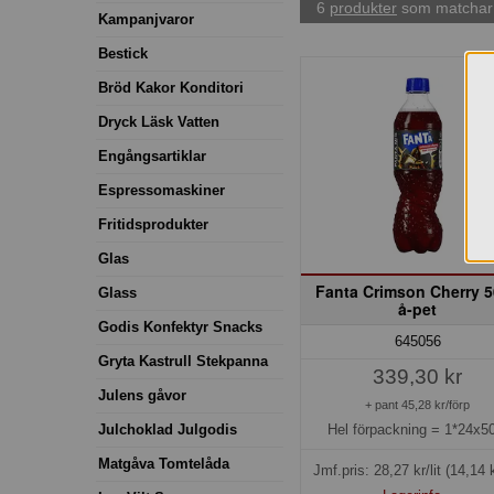
6
produkter
som matchar 
Kampanjvaror
Bestick
Bröd Kakor Konditori
Dryck Läsk Vatten
Engångsartiklar
Espressomaskiner
Fritidsprodukter
Glas
Fanta Crimson Cherry 5
Glass
å-pet
Godis Konfektyr Snacks
645056
Gryta Kastrull Stekpanna
339,30 kr
Julens gåvor
+ pant 45,28 kr/förp
Julchoklad Julgodis
Hel förpackning =
1*24x50
Matgåva Tomtelåda
Jmf.pris:
28,27
kr/lit
(14,14 k