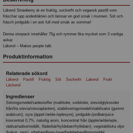
Läkerol Strawberry är en fruktig, sockerfri och vegansk pastill som
fräschar upp andedräkten och lämnar en god smak i munnen. Söt och
fräsch jordgubb i en ask full med smak av sommar!
Denna storpack innehåller 75g och rymmer lika mycket som 3 vanliga
askar.
Läkerol – Makes people talk.
Produktinformation
Relaterade sökord
Läkerol
Pastill
Fruktig
Söt
Sockerfri
Lakerol
Frukt
Läckerol
Ingredienser
sötningsmedel/sødestoffer (maltitoler, sorbitoler, steviolglykosider
från/fra stevia/steviaplanten), stabiliseringsmedel/stabilisator (gummi
arabicum), syra (äppel-/æble-/eplesyre), jordgubb-/jordbærjuice
koncentrat 0,7%, naturlig arom, koncentrat från (äpple/æble/eple,
rädisa/radise/reddik, fläderbär/hyldebær/hyllebær), vegetabiliska oljor
(kokos, raps), ytbehandlings-/overfladebehandlingsmiddel