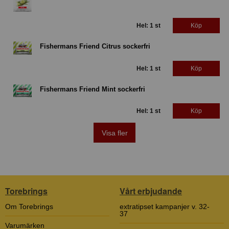
Hel: 1 st
Köp
Fishermans Friend Citrus sockerfri
Hel: 1 st
Köp
Fishermans Friend Mint sockerfri
Hel: 1 st
Köp
Visa fler
Torebrings
Vårt erbjudande
Om Torebrings
extratipset kampanjer v. 32-
37
Varumärken