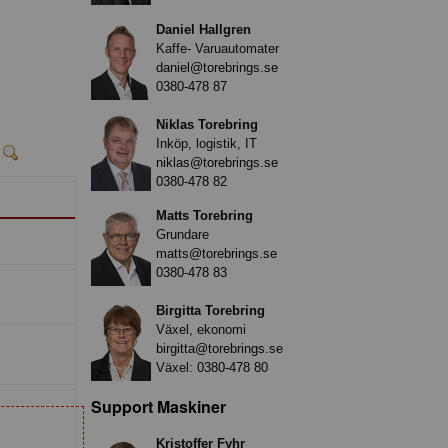
Daniel Hallgren
Kaffe- Varuautomater
daniel@torebrings.se
0380-478 87
Niklas Torebring
Inköp, logistik, IT
niklas@torebrings.se
0380-478 82
Matts Torebring
Grundare
matts@torebrings.se
0380-478 83
Birgitta Torebring
Växel, ekonomi
birgitta@torebrings.se
Växel:
0380-478 80
Support Maskiner
Kristoffer Fyhr