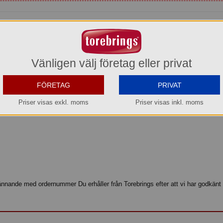
å Tomtedans med rött band 2025:
Vänligen välj företag eller privat
 Twist-blandning ingår packat av tomteverkstan i Julsäck Mörkgrå Tomtedans
sig allt från Caramel, Chocolate Toffee, Cocos, Daim, Golden Toffee, Japp, L
k Nougat, Nötti, Banan och Eclairs. Bruttovikt 590 g.
FÖRETAG
PRIVAT
Priser visas exkl. moms
Priser visas inkl. moms
:
ännande med ordernummer Du erhåller från Torebrings efter att vi har godkänt 