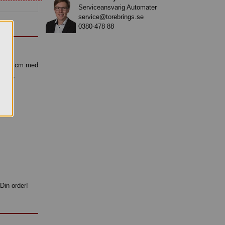
Serviceansvarig Automater
service@torebrings.se
0380-478 88
 19x32 cm med
akris,
Din order!