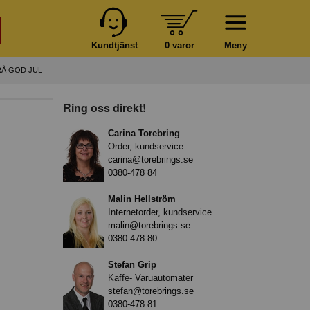
Kundtjänst
0 varor
Meny
RÅ GOD JUL
Ring oss direkt!
Carina Torebring
Order, kundservice
carina@torebrings.se
0380-478 84
Malin Hellström
Internetorder, kundservice
malin@torebrings.se
0380-478 80
Stefan Grip
Kaffe- Varuautomater
stefan@torebrings.se
0380-478 81