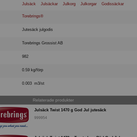
Julsäck
Julsäckar
Julkorg
Julkorgar
Godissäckar
Torebrings®
Jutesäck julgodis
Torebrings Grossist AB
982
0.59 kg/förp
0.003 m3/st
Relaterade produkter
Julsäck Twist 1470 g God Jul jutesäck
999954