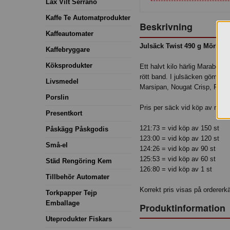
Lax Vilt Serrano
Kaffe Te Automatprodukter
Beskrivning
Kaffeautomater
Julsäck Twist 490 g Mörkgr
Kaffebryggare
Köksprodukter
Ett halvt kilo härlig Marabou
rött band. I julsäcken gömmer 
Livsmedel
Marsipan, Nougat Crisp, Frans
Porslin
Pris per säck vid köp av minst
Presentkort
121:73 = vid köp av 150 st
Påskägg Påskgodis
123:00 = vid köp av 120 st
Små-el
124:26 = vid köp av 90 st
125:53 = vid köp av 60 st
Städ Rengöring Kem
126:80 = vid köp av 1 st
Tillbehör Automater
Korrekt pris visas på ordererk
Torkpapper Tejp
Emballage
Produktinformation
Uteprodukter Fiskars