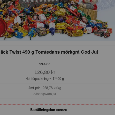
säck Twist 490 g Tomtedans mörkgrå God Jul
999982
126,80 kr
Hel förpackning =
1*490 g
Jmf.pris:
258,78
kr/kg
Säsongsvara jul
Beställningsbar senare