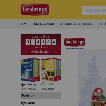
HEM
FÖRETAGSKUND
JULCHOKLAD JULGODIS
JULS
Just nu finns
0
1
4
1
8
4
produkter i
webbshoppen
Privat
Företag
(inkl. moms)
(exkl. moms)
Startsida
Nya varor