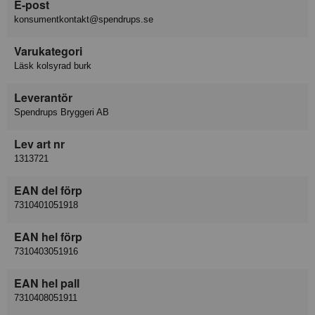
E-post
konsumentkontakt@spendrups.se
Varukategori
Läsk kolsyrad burk
Leverantör
Spendrups Bryggeri AB
Lev art nr
1313721
EAN del förp
7310401051918
EAN hel förp
7310403051916
EAN hel pall
7310408051911