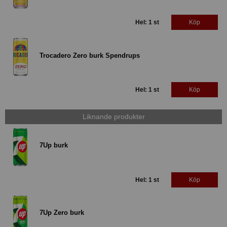
Hel: 1 st
Köp
Trocadero Zero burk Spendrups
Hel: 1 st
Köp
Liknande produkter
7Up burk
Hel: 1 st
Köp
7Up Zero burk