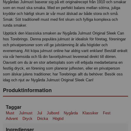
Nygårdas Julmust baserar sig på ett originalrecept från 1910 och smakar
som en must ska smaka. Med en perfekt balans mellan sötma, juliga
kryddor och härligt skum är vår must älskad av både stora och små.
Smak: Söt traditionell must med fint skum och fylliga komplexa och
runda smaker.
Upptäck den klassiska smaken av Nygårda Julmust Original Sleek Can
hos Torebrings. Denna populära julmust är idealisk för företag, föreningar
och privatpersoner som vill ge julstämning åt alla högtider och
evenemang. Att köpa julmust online har aldrig varit enklare! Beställ enkelt
via vår hemsida och få din favoritjulmust levererad direkt till dörren.
Oavsett om du är en stor arbetsplats som vill erbjuda medarbetarna en
festlig dryck, en förening som planerar julfesten, eller en privatperson
som älskar julens traditioner, har Torebrings allt du behöver. Besök oss
idag och njut av Nygårda Julmust Original Sleek Can!
Produktinformation
Taggar
Must
Julmust
Jul
Julbord
Nygårda
Klassiker
Fest
Advent
Dryck
Dricka
Högtid
Ingredienser