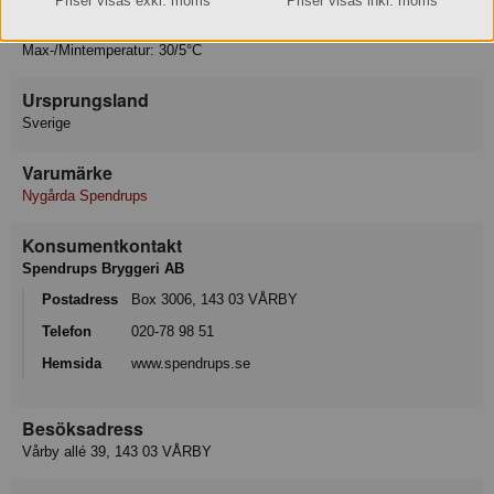
Priser visas exkl. moms
Priser visas inkl. moms
Förvaring
Max-/Mintemperatur: 30/5°C
Ursprungsland
Sverige
Varumärke
Nygårda Spendrups
Konsumentkontakt
Spendrups Bryggeri AB
Postadress
Box 3006, 143 03 VÅRBY
Telefon
020-78 98 51
Hemsida
www.spendrups.se
Besöksadress
Vårby allé 39, 143 03 VÅRBY