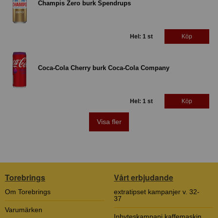
Champis Zero burk Spendrups
Hel: 1 st
Köp
Coca-Cola Cherry burk Coca-Cola Company
Hel: 1 st
Köp
Visa fler
Torebrings
Vårt erbjudande
Om Torebrings
extratipset kampanjer v. 32-
37
Varumärken
Inbyteskampanj kaffemaskin