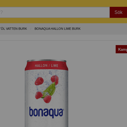
Sök
TÖL VATTEN BURK
BONAQUA HALLON LIME BURK
Kamp