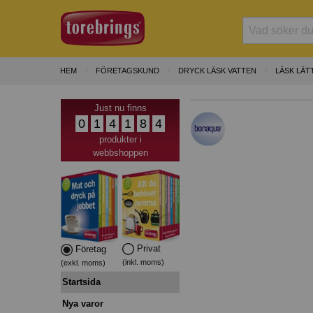
HEM
FÖRETAGSKUND
DRYCK LÄSK VATTEN
LÄSK LÄT
Just nu finns
0
1
4
1
8
4
produkter i
webbshoppen
Privat
Företag
(inkl. moms)
(exkl. moms)
Startsida
Nya varor