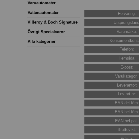
Varuautomater
Vattenautomater
Förvaring:
Villeroy & Boch Signature
Ursprungsland
Varumärke:
Övrigt Specialvaror
Konsumentkonta
Alla kategorier
Telefon:
Hemsida:
E-post:
Varukategori:
Leverantör:
Lev art nr:
EAN del förp
EAN hel förp
EAN hel pall:
Bruttovikt:
Volym: