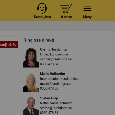
Kundtjänst
0 varor
Meny
Ring oss direkt!
anj! -61%
Carina Torebring
Order, kundservice
carina@torebrings.se
0380-478 84
Malin Hellström
Internetorder, kundservice
malin@torebrings.se
0380-478 80
Stefan Grip
Kaffe- Varuautomater
stefan@torebrings.se
0380-478 81