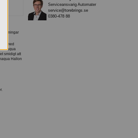
Serviceansvarig Automater
service@torebrings.se
0380-478 88
örpackningar
dryck med
pa Bonaqua
t smidigt att
Bonaqua Hallon
r.