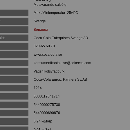
Motsvarande salt 0 g
Max-/Mintemperatur: 25/4°C
:
Sverige
Bonaqua
kt:
Coca-Cola Enterprises Sverige AB
020-65 60 70
www.coca-cola.se
konsumentkontakt.se@cokecce.com
Vatten kolsyrat burk
Coca-Cola Europ. Partners Sv. AB
1214
:
5000112641714
:
5449000275738
5449000690876
6.94 kg/förp
0.01 m3/st