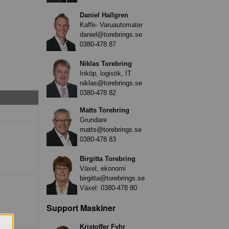
Daniel Hallgren
Kaffe- Varuautomater
daniel@torebrings.se
0380-478 87
Niklas Torebring
Inköp, logistik, IT
niklas@torebrings.se
0380-478 82
Matts Torebring
Grundare
matts@torebrings.se
0380-478 83
Birgitta Torebring
Växel, ekonomi
birgitta@torebrings.se
Växel:
0380-478 80
Support Maskiner
Kristoffer Fyhr