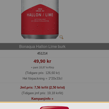
Bonaqua Hallon Lime burk
451214
49,90 kr
+ pant 18,87 kr/förp
(Tidigare pris: 126,60 kr)
Hel förpackning =
1*20x33cl
Jmf.pris:
7,56
kr/lit (2,50 kr/st)
(Tidigare jmf.pris: 19,18 kr/lit)
Kampanjinfo »
Lager: 25 förp.