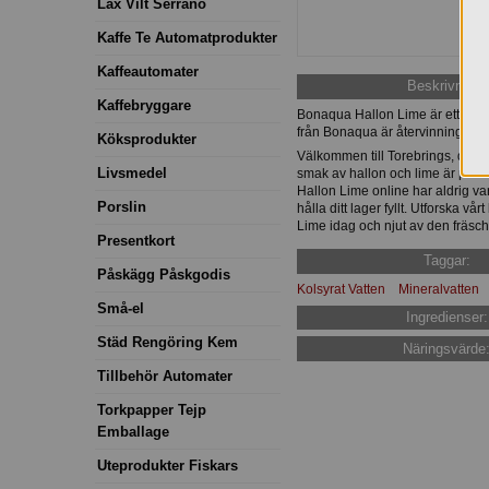
Lax Vilt Serrano
Kaffe Te Automatprodukter
Kaffeautomater
Beskrivning:
Kaffebryggare
Bonaqua Hallon Lime är ett kolsy
från Bonaqua är återvinningsbara.
Köksprodukter
Välkommen till Torebrings, din 
Livsmedel
smak av hallon och lime är perfek
Hallon Lime online har aldrig var
Porslin
hålla ditt lager fyllt. Utforska 
Lime idag och njut av den fräsc
Presentkort
Taggar:
Påskägg Påskgodis
Kolsyrat Vatten
Mineralvatten
Små-el
Ingredienser:
Städ Rengöring Kem
Näringsvärde
Tillbehör Automater
Torkpapper Tejp
Emballage
Uteprodukter Fiskars