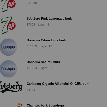
381060
7Up Zero Pink Lemonade burk
37853 Lager: -8
Bonaqua Citron Lime burk
451413 Lager: 18
Bonaqua Naturell burk
451213 Lager: 32
Carlsberg Organic Alkoholfri Öl 0,5% burk
36723
Champis burk Spendrups