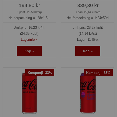
194,80 kr
339,30 kr
+ pant 22,65 kr/förp
+ pant 22,64 kr/förp
Hel förpackning =
1*8x1,5 L
Hel förpackning =
1*24x50cl
Jmf.pris:
16,23
kr/lit
Jmf.pris:
28,27
kr/lit
(24,35 kr/st)
(14,14 kr/st)
Lagerinfo »
Lager: 11 förp.
Köp »
Köp »
Kampanj! -33%
Kampanj! -33%