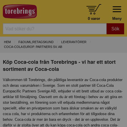
0 varor
Meny
Sök
HEM
F&OUML;RETAGSKUND
LEVERANTÖRER
COCA-COLA EUROP. PARTNERS SV. AB
Köp Coca-cola från Torebrings - vi har ett stort
sortiment av Coca-cola
Välkommen till Torebrings, din pålitliga leverantör av Coca-cola produkter
och deras varumärken i Sverige. Som en stolt partner till Coca-Cola
Europacific Partners Sverige AB, erbjuder vi ett brett utbud av coca cola-
artiklar till försäljning. Oavsett om du är ett företag i behov av att göra en
stor beställning, en förening som vill erbjuda medlemmarna något
speciellt, eller en privatperson som bara älskar smaken av en välkyld
coca cola, har vi produkterna och erfarenheten för att tillgodose dina
behov. Coca-cola är mer än bara en dryck - det är en upplevelse. Det är
därför vi är stolta över att du kan köpa coca-cola och andra coca cola-