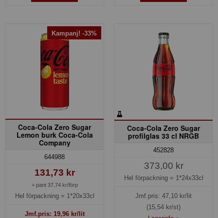
Kampanj! -33%
Coca-Cola Zero Sugar
Coca-Cola Zero Sugar
Lemon burk Coca-Cola
profilglas 33 cl NRGB
Company
452828
644988
373,00 kr
131,73 kr
Hel förpackning =
1*24x33cl
+ pant 37,74 kr/förp
Jmf.pris:
47,10
kr/lit
Hel förpackning =
1*20x33cl
(15,54 kr/st)
Jmf.pris:
19,96
kr/lit