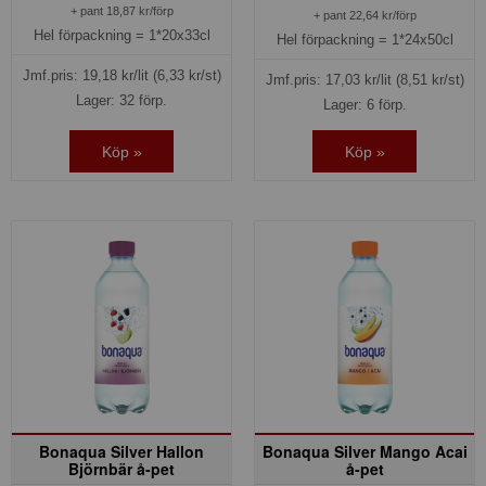
+ pant 18,87 kr/förp
+ pant 22,64 kr/förp
Hel förpackning =
1*20x33cl
Hel förpackning =
1*24x50cl
Jmf.pris:
19,18
kr/lit
(6,33 kr/st)
Jmf.pris:
17,03
kr/lit
(8,51 kr/st)
Lager: 32 förp.
Lager: 6 förp.
Köp »
Köp »
Bonaqua Silver Hallon
Bonaqua Silver Mango Acai
Björnbär å-pet
å-pet