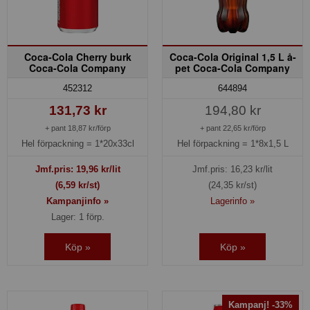
Coca-Cola Cherry burk
Coca-Cola Original 1,5 L å-
Coca-Cola Company
pet Coca-Cola Company
452312
644894
131,73 kr
194,80 kr
+ pant 18,87 kr/förp
+ pant 22,65 kr/förp
Hel förpackning =
1*20x33cl
Hel förpackning =
1*8x1,5 L
Jmf.pris:
19,96
kr/lit
Jmf.pris:
16,23
kr/lit
(6,59 kr/st)
(24,35 kr/st)
Kampanjinfo »
Lagerinfo »
Lager: 1 förp.
Köp »
Köp »
Kampanj! -33%