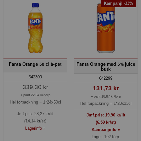
Kampanj! -33%
Fanta Orange 50 cl å-pet
Fanta Orange med 5% juice
burk
642300
642299
339,30 kr
131,73 kr
+ pant 22,64 kr/förp
+ pant 18,87 kr/förp
Hel förpackning =
1*24x50cl
Hel förpackning =
1*20x33cl
Jmf.pris:
28,27
kr/lit
Jmf.pris:
19,96
kr/lit
(14,14 kr/st)
(6,59 kr/st)
Lagerinfo »
Kampanjinfo »
Lager: 192 förp.