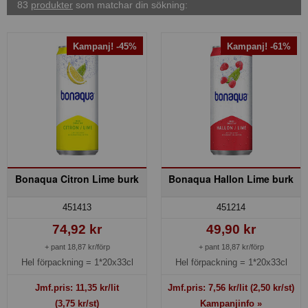
83
produkter
som matchar din sökning:
Kampanj! -45%
Kampanj! -61%
Bonaqua Citron Lime burk
Bonaqua Hallon Lime burk
451413
451214
74,92 kr
49,90 kr
+ pant 18,87 kr/förp
+ pant 18,87 kr/förp
Hel förpackning =
1*20x33cl
Hel förpackning =
1*20x33cl
Jmf.pris:
11,35
kr/lit
Jmf.pris:
7,56
kr/lit
(2,50 kr/st)
(3,75 kr/st)
Kampanjinfo »