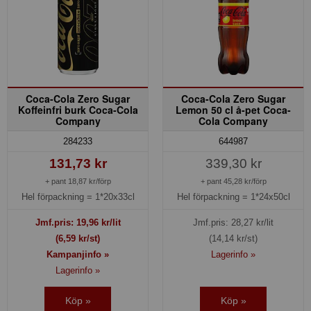
Coca-Cola Zero Sugar
Coca-Cola Zero Sugar
Koffeinfri burk Coca-Cola
Lemon 50 cl å-pet Coca-
Company
Cola Company
284233
644987
131,73 kr
339,30 kr
+ pant 18,87 kr/förp
+ pant 45,28 kr/förp
Hel förpackning =
1*20x33cl
Hel förpackning =
1*24x50cl
Jmf.pris:
19,96
kr/lit
Jmf.pris:
28,27
kr/lit
(6,59 kr/st)
(14,14 kr/st)
Kampanjinfo »
Lagerinfo »
Lagerinfo »
Köp »
Köp »