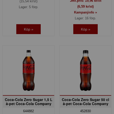
Jmf.pris:
19,96
kr/lit
(15,54 kr/st)
(6,59 kr/st)
Lager: 5 förp.
Kampanjinfo »
Lager: 16 förp.
Köp »
Köp »
Coca-Cola Zero Sugar 1,5 L
Coca-Cola Zero Sugar 50 cl
å-pet Coca-Cola Company
å-pet Coca-Cola Company
644882
452830