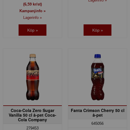
Lagerinfo »
(6,59 kr/st)
Kampanjinfo »
Lagerinfo »
Köp »
Köp »
Coca-Cola Zero Sugar
Fanta Crimson Cherry 50 cl
Vanilla 50 cl å-pet Coca-
å-pet
Cola Company
645056
279453