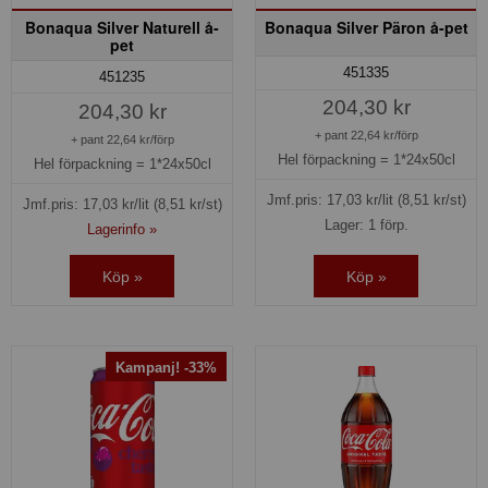
Bonaqua Silver Naturell å-
Bonaqua Silver Päron å-pet
pet
451335
451235
204,30 kr
204,30 kr
+ pant 22,64 kr/förp
+ pant 22,64 kr/förp
Hel förpackning =
1*24x50cl
Hel förpackning =
1*24x50cl
Jmf.pris:
17,03
kr/lit
(8,51 kr/st)
Jmf.pris:
17,03
kr/lit
(8,51 kr/st)
Lager: 1 förp.
Lagerinfo »
Köp »
Köp »
Kampanj! -33%