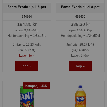
Fanta Exotic 1,5 L å-pet
Fanta Exotic 50 cl å-pet
644864
453430
194,80 kr
339,30 kr
+ pant 22,65 kr/förp
+ pant 22,64 kr/förp
Hel förpackning =
1*8x1,5 L
Hel förpackning =
1*24x50cl
Jmf.pris:
16,23
kr/lit
Jmf.pris:
28,27
kr/lit
(24,35 kr/st)
(14,14 kr/st)
Lagerinfo »
Lager: 3 förp.
Köp »
Köp »
Kampanj! -33%