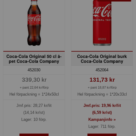
Coca-Cola Original 50 cl å-
Coca-Cola Original burk
pet Coca-Cola Company
Coca-Cola Company
452030
452064
339,30 kr
131,73 kr
+ pant 22,64 kr/förp
+ pant 18,87 kr/förp
Hel förpackning =
1*24x50cl
Hel förpackning =
1*20x33cl
Jmf.pris:
28,27
kr/lit
Jmf.pris:
19,96
kr/lit
(14,14 kr/st)
(6,59 kr/st)
Lager: 10 förp.
Kampanjinfo »
Lager: 711 förp.