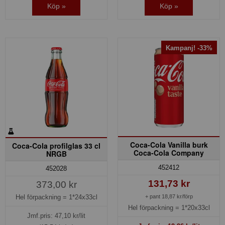
Köp »
Köp »
Kampanj! -33%
Coca-Cola Vanilla burk
Coca-Cola profilglas 33 cl
Coca-Cola Company
NRGB
452412
452028
131,73 kr
373,00 kr
Hel förpackning =
1*24x33cl
+ pant 18,87 kr/förp
Hel förpackning =
1*20x33cl
Jmf.pris:
47,10
kr/lit