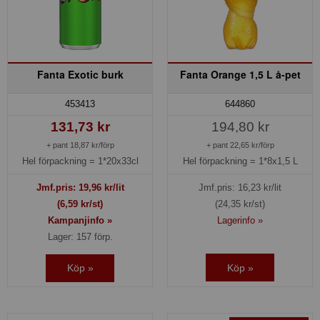
Fanta Exotic burk
Fanta Orange 1,5 L å-pet
453413
644860
131,73 kr
194,80 kr
+ pant 18,87 kr/förp
+ pant 22,65 kr/förp
Hel förpackning =
1*20x33cl
Hel förpackning =
1*8x1,5 L
Jmf.pris:
19,96
kr/lit
Jmf.pris:
16,23
kr/lit
(6,59 kr/st)
(24,35 kr/st)
Kampanjinfo »
Lagerinfo »
Lager: 157 förp.
Köp »
Köp »