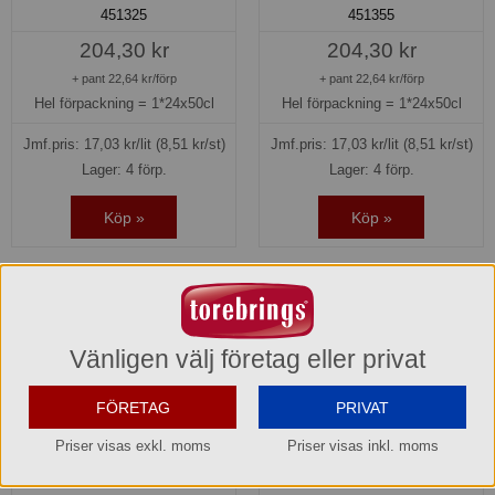
451325
451355
204,30 kr
204,30 kr
+ pant 22,64 kr/förp
+ pant 22,64 kr/förp
Hel förpackning =
1*24x50cl
Hel förpackning =
1*24x50cl
Jmf.pris:
17,03
kr/lit
(8,51 kr/st)
Jmf.pris:
17,03
kr/lit
(8,51 kr/st)
Lager: 4 förp.
Lager: 4 förp.
Köp »
Köp »
Vänligen välj företag eller privat
FÖRETAG
PRIVAT
Priser visas exkl. moms
Priser visas inkl. moms