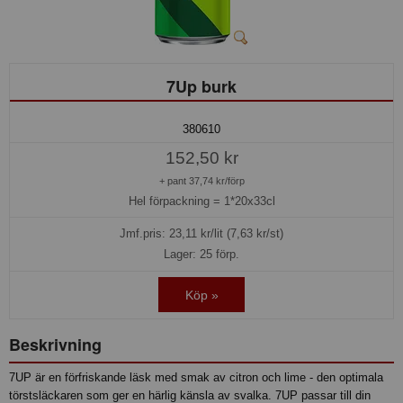
7Up burk
380610
152,50 kr
+ pant 37,74 kr/förp
Hel förpackning =
1*20x33cl
Jmf.pris:
23,11
kr/lit (7,63 kr/st)
Lager: 25 förp.
Köp »
Beskrivning
7UP är en förfriskande läsk med smak av citron och lime - den optimala
törstsläckaren som ger en härlig känsla av svalka. 7UP passar till din