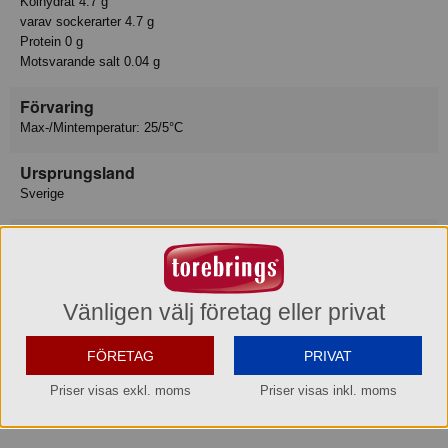
Kolhydrat 4.7 g
varav sockerarter 4.7 g
Protein 0 g
Motsvarande salt 0.04 g
Förvaring
Max-/Mintemperatur: 25/5°C
Ursprungsland
Sverige
Varumärke
7Up
Konsumentkontakt
Vänligen välj företag eller privat
Konsumentservice, Carlsberg Sverige AB
Postadress
Box 3040, 169 03 SOLNA
FÖRETAG
PRIVAT
Telefon
020-78 80 20
Priser visas exkl. moms
Priser visas inkl. moms
Hemsida
www.carlsbergsverige.se