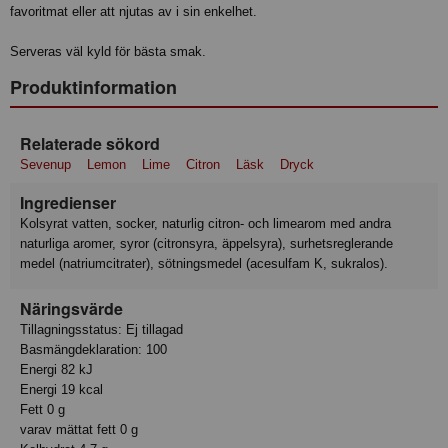
favoritmat eller att njutas av i sin enkelhet.
Serveras väl kyld för bästa smak.
Produktinformation
Relaterade sökord
Sevenup
Lemon
Lime
Citron
Läsk
Dryck
Ingredienser
Kolsyrat vatten, socker, naturlig citron- och limearom med andra
naturliga aromer, syror (citronsyra, äppelsyra), surhetsreglerande
medel (natriumcitrater), sötningsmedel (acesulfam K, sukralos).
Näringsvärde
Tillagningsstatus: Ej tillagad
Basmängdeklaration: 100
Energi 82 kJ
Energi 19 kcal
Fett 0 g
varav mättat fett 0 g