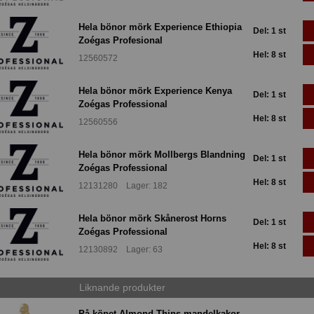
Hela bönor mörk Experience Ethiopia
Del: 1 st
Zoégas Profesional
Hel: 8 st
12560572
Hela bönor mörk Experience Kenya
Del: 1 st
Zoégas Professional
Hel: 8 st
12560556
Hela bönor mörk Mollbergs Blandning
Del: 1 st
Zoégas Professional
Hel: 8 st
12131280 Lager: 182
Hela bönor mörk Skånerost Horns
Del: 1 st
Zoégas Professional
Hel: 8 st
12130892 Lager: 63
Liknande produkter
På köpet Almond Thins mandelkakor