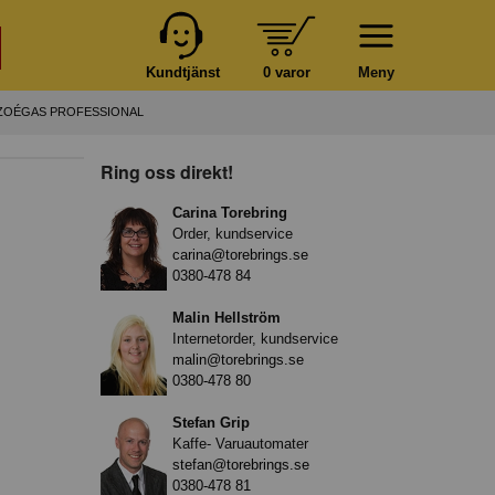
Kundtjänst
0 varor
Meny
 ZOÉGAS PROFESSIONAL
Ring oss direkt!
Carina Torebring
Order, kundservice
carina@torebrings.se
0380-478 84
Malin Hellström
Internetorder, kundservice
malin@torebrings.se
0380-478 80
Stefan Grip
Kaffe- Varuautomater
stefan@torebrings.se
0380-478 81