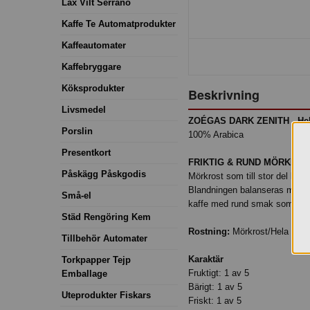
Lax Vilt Serrano
Kaffe Te Automatprodukter
Kaffeautomater
Kaffebryggare
Köksprodukter
Beskrivning
Livsmedel
ZOÉGAS DARK ZENITH - Hel
Porslin
100% Arabica
Presentkort
FRIKTIG & RUND MÖRKROS
Påskägg Påskgodis
Mörkrost som till stor del best
Blandningen balanseras med pärl
Små-el
kaffe med rund smak som påmi
Städ Rengöring Kem
Rostning:
Mörkrost/Hela böno
Tillbehör Automater
Karaktär
Torkpapper Tejp
Fruktigt: 1 av 5
Emballage
Bärigt: 1 av 5
Uteprodukter Fiskars
Friskt: 1 av 5