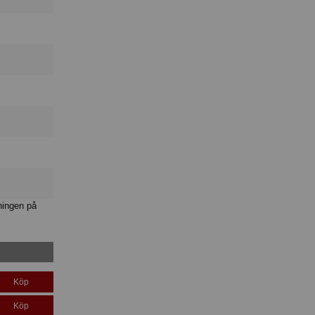
ningen på
Köp
Köp