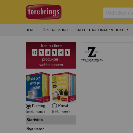
HEM
FÖRETAGSKUND
KAFFE TE AUTOMATPRODUKTER
Just nu finns
0
1
4
1
8
1
produkter i
webbshoppen
Privat
Företag
(inkl. moms)
(exkl. moms)
Startsida
Nya varor