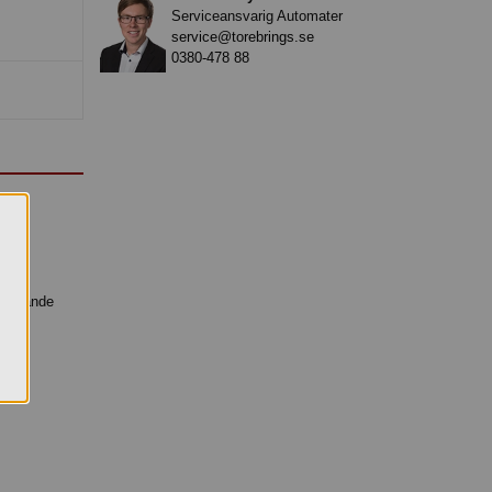
Serviceansvarig Automater
service@torebrings.se
0380-478 88
.
friskande