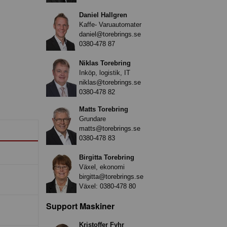
Daniel Hallgren
Kaffe- Varuautomater
daniel@torebrings.se
0380-478 87
Niklas Torebring
Inköp, logistik, IT
niklas@torebrings.se
0380-478 82
Matts Torebring
Grundare
matts@torebrings.se
0380-478 83
Birgitta Torebring
Växel, ekonomi
birgitta@torebrings.se
Växel:
0380-478 80
Support Maskiner
Kristoffer Fyhr