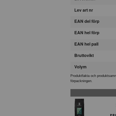
Lev art nr
EAN del förp
EAN hel förp
EAN hel pall
Bruttovikt
Volym
Produktfakta och produktsamma
förpackningen.