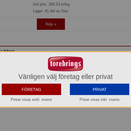
Jmf.pris:
286,53
kr/kg
Lager: 41 del av förp.
Köp »
a bönor
T
år av högvuxet tvättat kaffe från de soliga bergssluttningarna i Centralamerika
Vänligen välj företag eller privat
bönor från Brasilien och kaffe från Östafrika tillför fyllighet. Det ger ett upp
nner om nougat och honung där sötma och syra kompletterar varandra.
FÖRETAG
PRIVAT
r.
Priser visas exkl. moms
Priser visas inkl. moms