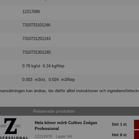
12217089
7310731101246
7310731201243
7310731301240
0.78 kg/st 6.24 kg/förp
0.003 m3/st, 0.024 m3/förp
nsättningen kan ändras, läs därför alltid instruktioner och ingrediensförteck
Relaterade produkter
Hela bönor mörk Cultivo Zoégas
Del: 1 st
Professional
Hel: 8 st
12213978 Lager: 64