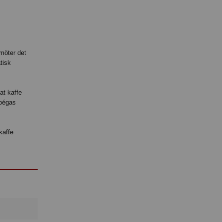
 möter det
tisk
at kaffe
Zoégas
kaffe