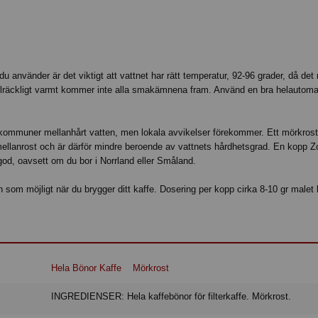
u använder är det viktigt att vattnet har rätt temperatur, 92-96 grader, då det
 tillräckligt varmt kommer inte alla smakämnena fram. Använd en bra helautoma
 kommuner mellanhårt vatten, men lokala avvikelser förekommer. Ett mörkrost
 mellanrost och är därför mindre beroende av vattnets hårdhetsgrad. En kopp 
 god, oavsett om du bor i Norrland eller Småland.
en som möjligt när du brygger ditt kaffe. Dosering per kopp cirka 8-10 gr malet 
Hela Bönor Kaffe
Mörkrost
INGREDIENSER: Hela kaffebönor för filterkaffe. Mörkrost.