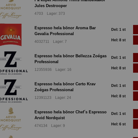
Jules Destrooper
4703 Lager: 373
Espresso hela bönor Aroma Bar
Del: 1 st
Gevalia Professional
Hel: 8 st
4032711 Lager: 7
Espresso hela bönor Bellezza Zoégas
Del: 1 st
Professional
Hel: 8 st
12355936 Lager: 16
Espresso hela bönor Certo Krav
Del: 1 st
Zoégas Professional
Hel: 8 st
12391123 Lager: 24
Espresso hela bönor Chef´s Espresso
Del: 1 st
Arvid Nordquist
Hel: 6 st
474134 Lager: 9