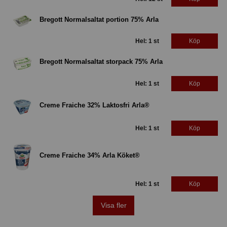
Bregott Normalsaltat portion 75% Arla
Hel: 1 st
Köp
Bregott Normalsaltat storpack 75% Arla
Hel: 1 st
Köp
Creme Fraiche 32% Laktosfri Arla®
Hel: 1 st
Köp
Creme Fraiche 34% Arla Köket®
Hel: 1 st
Köp
Visa fler