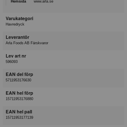
Hemsida
www.arla.se
Varukategori
Havredryck
Leverantör
Arla Foods AB Färskvaror
Lev art nr
596093
EAN del förp
5711953176630
EAN hel förp
15711953176880
EAN hel pall
15711953177139