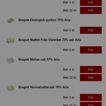
Del: 1 st
Köp
Hel: 12 st
Köp
Bregott Ekologisk portion 75% Arla
Hel: 1 st
Köp
Bregott Matfett Från Växtriket 75% ask Arla
Hel: 1 st
Köp
Bregott Mellan ask 57% Arla
Del: 1 st
Köp
Hel: 12 st
Köp
Bregott Normalsaltat ask 75% Arla
Del: 1 st
Köp
Hel: 12 st
Köp