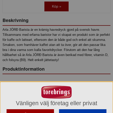
Köp »
Beskrivning
Arla JÖRÐ Barista är en krämig havredryck gjord på svensk havre.
Tillsammans med erfarna baristor har vi skapat en produkt som är perfekt
för kaffe och latteart, eftersom den är både god och enkel att skumma.
Smaken, som framhäver kaffet utan att ta över, gör att den passar lika
bra i dina varma som kalla favoritdrycker. Förutom att den har lång
hållbarhet så är Arla JÖRÐ Barista är även berikad med fibrer, vitamin D,
och folsyra (B9). Helt enkelt jättetasty!
Produktinformation
Taggar
Arla
Jörđ
Havrebarista
Havre
Havredryck
Barista
Lång
Hållbarhet
Kaffe
Växtbaserad
Baristamjölk
Latteart
Vegan
Havremjölk
Vänligen välj företag eller privat
Ingredienser
Vatten, HAVRE (12%), rapsolja, majsfiber, protein av bondböna, salt,