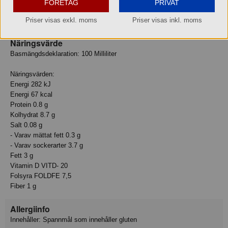
FÖRETAG
PRIVAT
surhetsreglerande medel (di- och monokaliumfosfat, kalciumkarbonat),
stabiliseringsmedel (gellangummi), vitamin D, folsyra (vitamin B9).
Priser visas exkl. moms
Priser visas inkl. moms
Näringsvärde
Basmängdsdeklaration: 100 Milliliter
Näringsvärden:
Energi 282 kJ
Energi 67 kcal
Protein 0.8 g
Kolhydrat 8.7 g
Salt 0.08 g
- Varav mättat fett 0.3 g
- Varav sockerarter 3.7 g
Fett 3 g
Vitamin D VITD- 20
Folsyra FOLDFE 7,5
Fiber 1 g
Allergiinfo
Innehåller: Spannmål som innehåller gluten