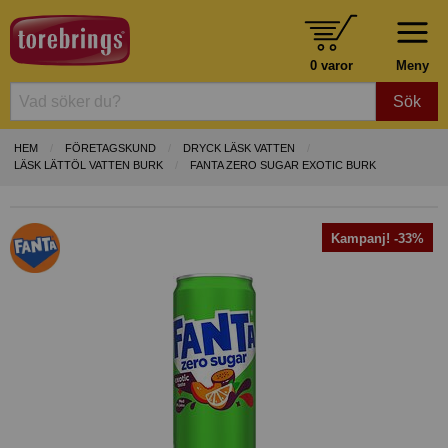
0 varor
Meny
Sök
HEM
FÖRETAGSKUND
DRYCK LÄSK VATTEN
LÄSK LÄTTÖL VATTEN BURK
FANTA ZERO SUGAR EXOTIC BURK
Kampanj! -33%