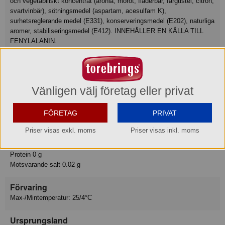
och vegetabiliskt koncentrat (aronia, morot, fläderbär, färgtistel, citron,
svartvinbär), sötningsmedel (aspartam, acesulfam K),
surhetsreglerande medel (E331), konserveringsmedel (E202), naturliga
aromer, stabiliseringsmedel (E412). INNEHÅLLER EN KÄLLA TILL
FENYLALANIN.
Näringsvärde
Tillagningsstatus: Ej tillagad
Basmängdeklaration: 100
Vänligen välj företag eller privat
Energi 12 kJ
Energi 3 kcal
FÖRETAG
PRIVAT
Fett 0 g
varav mättat fett 0 g
Priser visas exkl. moms
Priser visas inkl. moms
Kolhydrat 0.5 g
varav sockerarter 0.4 g
Protein 0 g
Motsvarande salt 0.02 g
Förvaring
Max-/Mintemperatur: 25/4°C
Ursprungsland