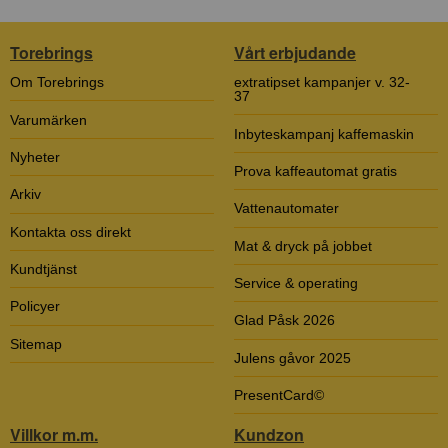
Torebrings
Vårt erbjudande
Om Torebrings
extratipset kampanjer v. 32-
37
Varumärken
Inbyteskampanj kaffemaskin
Nyheter
Prova kaffeautomat gratis
Arkiv
Vattenautomater
Kontakta oss direkt
Mat & dryck på jobbet
Kundtjänst
Service & operating
Policyer
Glad Påsk 2026
Sitemap
Julens gåvor 2025
PresentCard©
Villkor m.m.
Kundzon