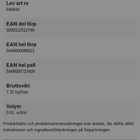
Lev art nr
640944
EAN del förp
5000112512748
EAN hel förp
5449000089021
EAN hel pall
5449000722409
Bruttovikt
7.32 kg/förp
Volym
0.01 m3/st
Produktfakta och produktsammansättningen kan ändras, läs därför alltid
instruktioner och ingrediensförteckningen på förpackningen.