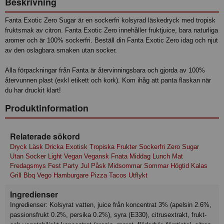
Beskrivning
Fanta Exotic Zero Sugar är en sockerfri kolsyrad läskedryck med tropisk
fruktsmak av citron. Fanta Exotic Zero innehåller fruktjuice, bara naturliga
aromer och är 100% sockerfri. Beställ din Fanta Exotic Zero idag och njut
av den oslagbara smaken utan socker.
Alla förpackningar från Fanta är återvinningsbara och gjorda av 100%
återvunnen plast (exkl etikett och kork). Kom ihåg att panta flaskan när
du har druckit klart!
Produktinformation
Relaterade sökord
Dryck Läsk Dricka Exotisk Tropiska Frukter Sockerfri Zero Sugar
Utan Socker Light Vegan Vegansk Fnata Middag Lunch Mat
Fredagsmys Fest Party Jul Påsk Midsommar Sommar Högtid Kalas
Grill Bbq Vego Hamburgare Pizza Tacos Utflykt
Ingredienser
Ingredienser: Kolsyrat vatten, juice från koncentrat 3% (apelsin 2.6%,
passionsfrukt 0.2%, persika 0.2%), syra (E330), citrusextrakt, frukt-