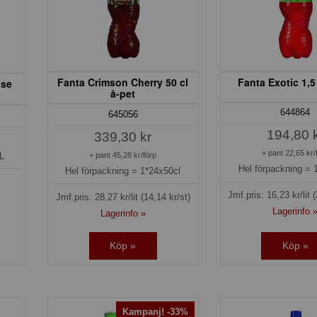
Fanta Crimson Cherry 50 cl
Fanta Exotic 1,5
sse
å-pet
644864
645056
194,80 
339,30 kr
+ pant 22,65 kr/
L
+ pant 45,28 kr/förp
Hel förpackning =
Hel förpackning =
1*24x50cl
Jmf.pris:
16,23
kr/lit
(
Jmf.pris:
28,27
kr/lit
(14,14 kr/st)
Lagerinfo 
Lagerinfo »
Köp »
Köp »
Kampanj! -33%