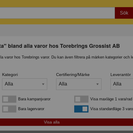
Sök
ta" bland alla varor hos Torebrings Grossist AB
lla varor hos Torebrings varor. Du kan även filtrera på märken kategorier och l
Kategori
Certifiering/Märke
Leverantör
Bara kampanjvaror
Visa maxläge 1 vara/rad
Bara kampanjvaror
Visa maxläge 1 vara/rad
Bara lagervaror
Visa standardläge
Bara lagervaror
Visa standardläge 3 varo