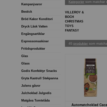
Kategorier
som matchar d
Kampanjvaror
Bestick
VILLEROY &
BOCH
Bröd Kakor Konditori
CHRISTMAS
TOYS
Dryck Läsk Vatten
FANTASY
Engångsartiklar
Espressomaskiner
45
produkter
som matchar
Fritidsprodukter
Glas
Glass
Godis Konfektyr Snacks
Gryta Kastrull Stekpanna
Julens gåvor
Julchoklad Julgodis
Matgåva Tomtelåda
Automatchoklad Cac