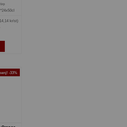
förp
1*24x50cl
14,14 kr/st)
»
anj! -33%