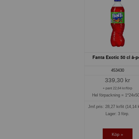
Fanta Exotic 50 cl å-p
453430
339,30 kr
+ pant 22,64 kr/förp
Hel förpackning =
1*24x50
Jmf.pris:
28,27
kr/lit
(14,14 k
Lager: 3 förp.
Köp »