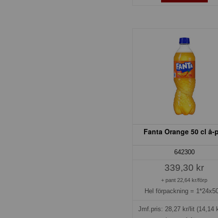
Fanta Orange 50 cl å-
642300
339,30 kr
+ pant 22,64 kr/förp
Hel förpackning =
1*24x50
Jmf.pris:
28,27
kr/lit
(14,14 k