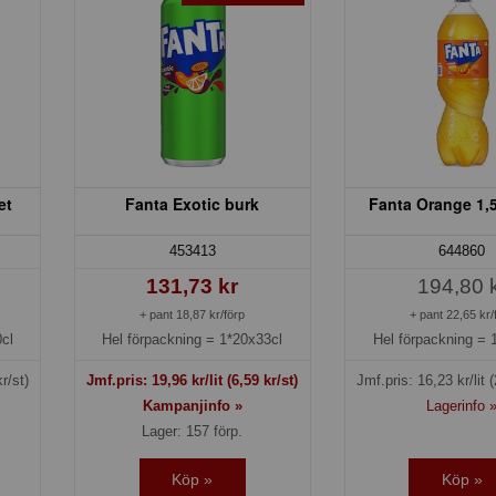
et
Fanta Exotic burk
Fanta Orange 1,5
453413
644860
131,73 kr
194,80 
+ pant 18,87 kr/förp
+ pant 22,65 kr/
cl
Hel förpackning =
1*20x33cl
Hel förpackning =
r/st)
Jmf.pris:
19,96
kr/lit
(6,59 kr/st)
Jmf.pris:
16,23
kr/lit
(
Kampanjinfo »
Lagerinfo 
Lager: 157 förp.
Köp »
Köp »