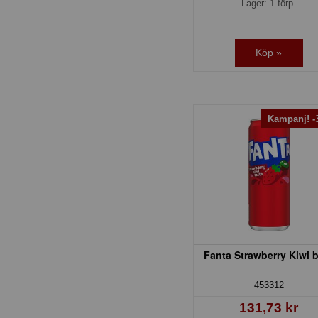
Lager: 1 förp.
Köp »
Kampanj! 
Fanta Strawberry Kiwi 
453312
131,73 kr