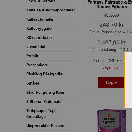
Lax Vilt Serrano
Fantasy Fairtrade & E
Douwe Egberts
Kaffe Te Automatprodukter
4056660
Kaffeautomater
248,70 kr
Kaffebryggare
Del av förpackning =
1 k
Köksprodukter
2.487,00 kr
Livsmedel
Hel förpackning =
10*1 k
Porslin
Jmf.pris:
248,70
kr/kg
Presentkort
Lagerinfo »
Påskägg Påskgodis
Köp »
Små-el
Städ Rengöring Kem
Tillbehör Automater
Torkpapper Tejp
Emballage
Uteprodukter Fiskars