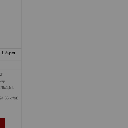
 L å-pet
kr
förp
1*8x1,5 L
24,35 kr/st)
»