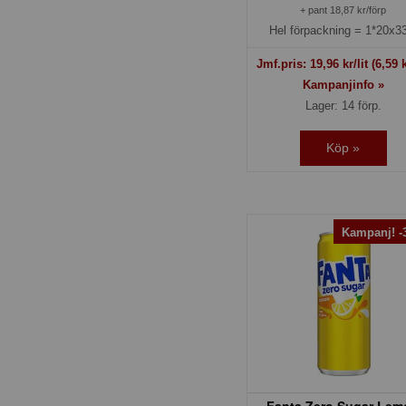
+ pant 18,87 kr/förp
Hel förpackning =
1*20x33
Jmf.pris:
19,96
kr/lit
(6,59 k
Kampanjinfo »
Lager: 14 förp.
Köp »
Kampanj! 