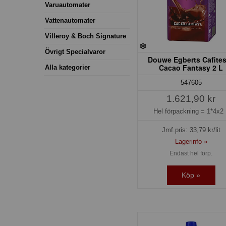
Varuautomater
Vattenautomater
Villeroy & Boch Signature
Övrigt Specialvaror
Douwe Egberts Cafite
Cacao Fantasy 2 L
Alla kategorier
547605
1.621,90 kr
Hel förpackning =
1*4x2 
Jmf.pris:
33,79
kr/lit
Lagerinfo »
Endast hel förp.
Köp »