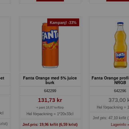
Kampanj! -33%
pet
Fanta Orange med 5% juice
Fanta Orange profi
burk
NRGB
642299
642296
131,73 kr
373,00 
Hel förpackning =
+ pant 18,87 kr/förp
cl
Hel förpackning =
1*20x33cl
Jmf.pris:
47,10
kr/lit
(
r/st)
Jmf.pris:
19,96
kr/lit
(6,59 kr/st)
Lagerinfo 