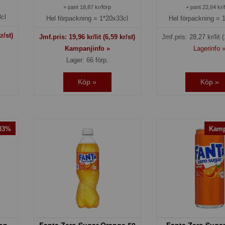
+ pant 18,87 kr/förp
+ pant 22,64 kr/
cl
Hel förpackning =
1*20x33cl
Hel förpackning =
r/st)
Jmf.pris:
19,96
kr/lit
(6,59 kr/st)
Jmf.pris:
28,27
kr/lit
(
Kampanjinfo »
Lagerinfo 
Lager: 66 förp.
Köp »
Köp »
-33%
Kamp