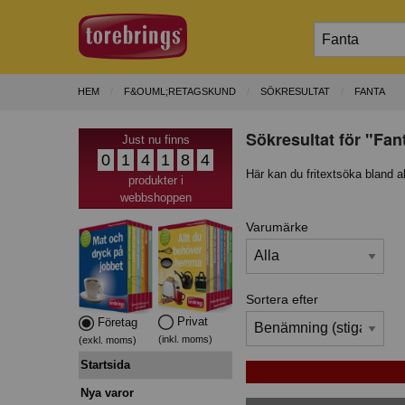
HEM
F&OUML;RETAGSKUND
SÖKRESULTAT
FANTA
Sökresultat för "Fan
Just nu finns
0
1
4
1
8
4
Här kan du fritextsöka bland a
produkter i
webbshoppen
Varumärke
Sortera efter
Privat
Företag
(inkl. moms)
(exkl. moms)
Startsida
Nya varor