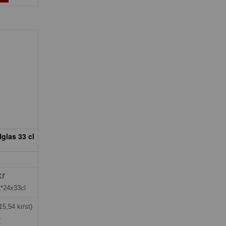
lglas 33 cl
kr
1*24x33cl
15,54 kr/st)
»