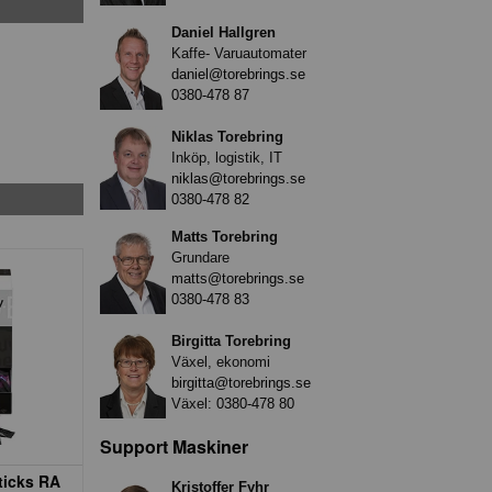
Daniel Hallgren
Kaffe- Varuautomater
daniel@torebrings.se
0380-478 87
Niklas Torebring
Inköp, logistik, IT
niklas@torebrings.se
0380-478 82
Matts Torebring
Grundare
matts@torebrings.se
0380-478 83
Birgitta Torebring
Växel, ekonomi
birgitta@torebrings.se
Växel:
0380-478 80
Support Maskiner
ticks RA
Kristoffer Fyhr