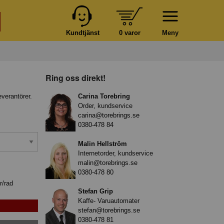
Kundtjänst
0 varor
Meny
Ring oss direkt!
everantörer.
Carina Torebring
Order, kundservice
carina@torebrings.se
0380-478 84
Malin Hellström
Internetorder, kundservice
malin@torebrings.se
0380-478 80
r/rad
Stefan Grip
Kaffe- Varuautomater
stefan@torebrings.se
0380-478 81