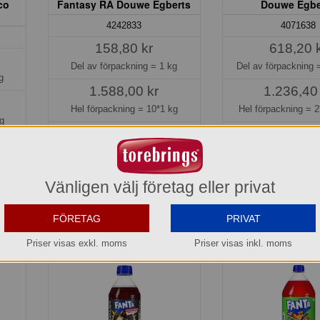
co
Fantasy RA Douwe Egberts
Douwe Egbe
4242833
4071638
158,80 kr
618,20 
Del av förpackning =
1 kg
Del av förpackning
g
1.588,00 kr
1.236,40
Hel förpackning =
10*1 kg
Hel förpackning =
2
g
Jmf.pris:
158,80
kr/kg
Jmf.pris:
309,10
kr/k
Lager: 18 del av förp.
Lager: 1 del av 
Ersätter 4051836
Vänligen välj företag eller privat
Köp »
Köp »
FÖRETAG
PRIVAT
Priser visas exkl. moms
Priser visas inkl. moms