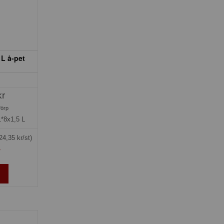
 L å-pet
kr
förp
1*8x1,5 L
24,35 kr/st)
»