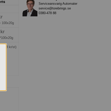
rts
Serviceansvarig Automater
service@torebrings.se
0380-478 88
kr
 =
100x20g
 kr
*100x20g
g
(6,18 kr/st)
förp.