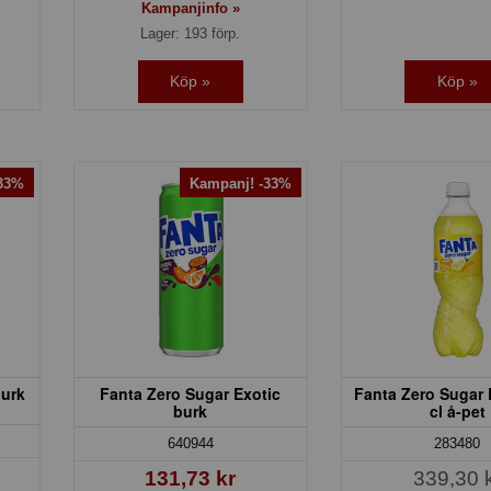
Kampanjinfo »
Lager: 193 förp.
Köp »
Köp »
-33%
Kampanj! -33%
burk
Fanta Zero Sugar Exotic
Fanta Zero Sugar
burk
cl å-pet
640944
283480
131,73 kr
339,30 