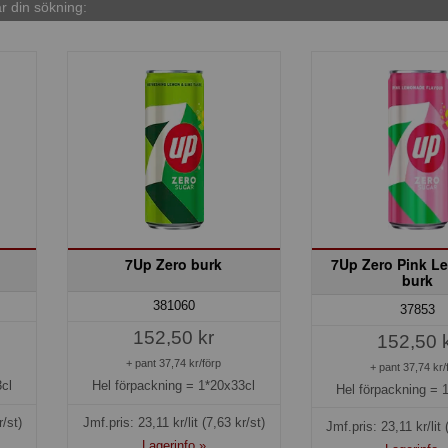
 din sökning:
7Up Zero burk
7Up Zero Pink 
burk
381060
37853
152,50 kr
152,50 
+ pant 37,74 kr/förp
+ pant 37,74 kr/
cl
Hel förpackning =
1*20x33cl
Hel förpackning =
r/st)
Jmf.pris:
23,11
kr/lit
(7,63 kr/st)
Jmf.pris:
23,11
kr/lit
Lagerinfo »