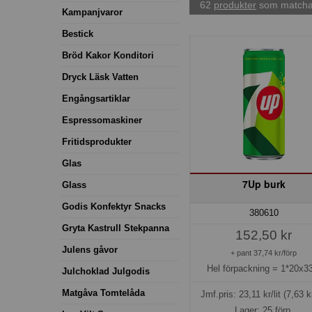
62
produkter
som matchar
Kampanjvaror
Bestick
Bröd Kakor Konditori
Dryck Läsk Vatten
Engångsartiklar
Espressomaskiner
Fritidsprodukter
Glas
7Up burk
Glass
Godis Konfektyr Snacks
380610
Gryta Kastrull Stekpanna
152,50 kr
Julens gåvor
+ pant 37,74 kr/förp
Hel förpackning =
1*20x33
Julchoklad Julgodis
Matgåva Tomtelåda
Jmf.pris:
23,11
kr/lit
(7,63 k
Lager: 25 förp.