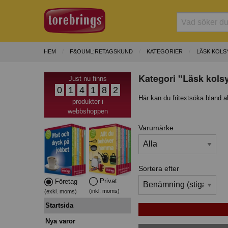
HEM
F&OUML;RETAGSKUND
KATEGORIER
LÄSK KOLS
Kategori "Läsk kolsy
Just nu finns
0
1
4
1
8
2
Här kan du fritextsöka bland a
produkter i
webbshoppen
Varumärke
Sortera efter
Privat
Företag
(inkl. moms)
(exkl. moms)
Startsida
Nya varor