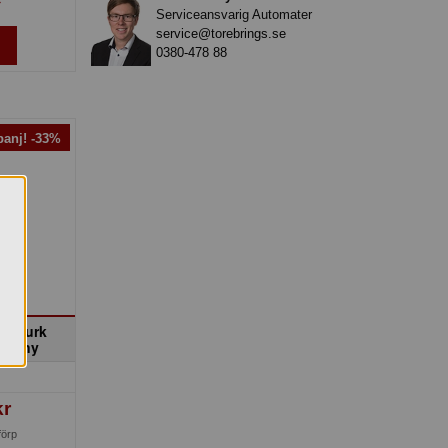
»
Serviceansvarig Automater
service@torebrings.se
0380-478 88
anj! -33%
ry burk
mpany
kr
förp