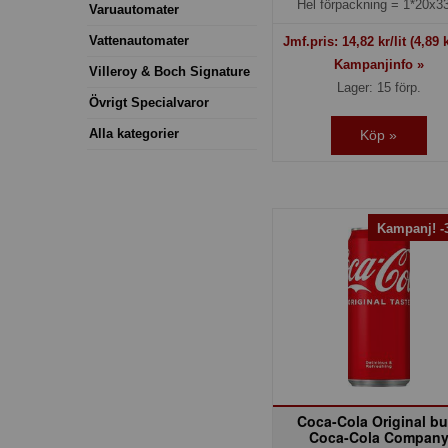
Hel förpackning =
1*20x33
Varuautomater
Vattenautomater
Jmf.pris:
14,82
kr/lit
(4,89 k
Kampanjinfo »
Villeroy & Boch Signature
Lager: 15 förp.
Övrigt Specialvaror
Alla kategorier
Köp »
Kampanj! 
Coca-Cola Original bu
Coca-Cola Compan