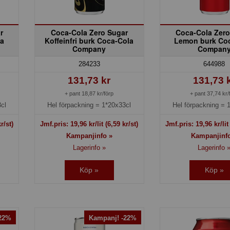
r
Coca-Cola Zero Sugar
Coca-Cola Zero
la
Koffeinfri burk Coca-Cola
Lemon burk Co
Company
Compan
284233
644988
131,73 kr
131,73 
+ pant 18,87 kr/förp
+ pant 37,74 kr/
cl
Hel förpackning =
1*20x33cl
Hel förpackning =
r/st)
Jmf.pris:
19,96
kr/lit
(6,59 kr/st)
Jmf.pris:
19,96
kr/li
Kampanjinfo »
Kampanjinf
Lagerinfo »
Lagerinfo 
Köp »
Köp »
-22%
Kampanj! -22%