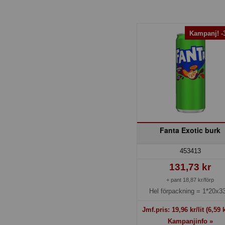
Kampanj! 
Fanta Exotic burk
453413
131,73 kr
+ pant 18,87 kr/förp
Hel förpackning =
1*20x33
Jmf.pris:
19,96
kr/lit
(6,59 k
Kampanjinfo »