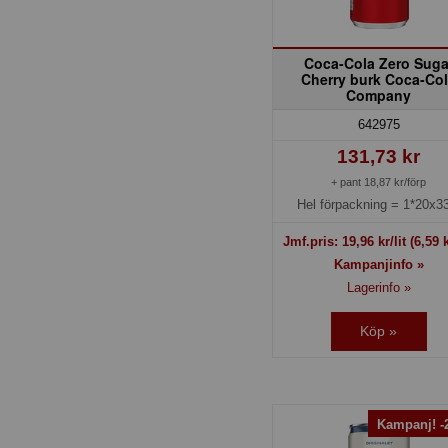
Coca-Cola Zero Suga
Cherry burk Coca-Co
Company
642975
131,73 kr
+ pant 18,87 kr/förp
Hel förpackning =
1*20x33
Jmf.pris:
19,96
kr/lit
(6,59 k
Kampanjinfo »
Lagerinfo »
Köp »
Kampanj! 