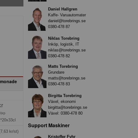
Daniel Hallgren
Kaffe- Varuautomater
daniel@torebrings.se
0380-478 87
Niklas Torebring
Inköp, logistik, IT
niklas@torebrings.se
0380-478 82
Matts Torebring
Grundare
matts@torebrings.se
Lemonade
0380-478 83
Birgitta Torebring
Växel, ekonomi
kr
birgitta@torebrings.se
Växel:
0380-478 80
förp
1*20x33cl
Support Maskiner
(7,63 kr/st)
Kristoffer Fyhr