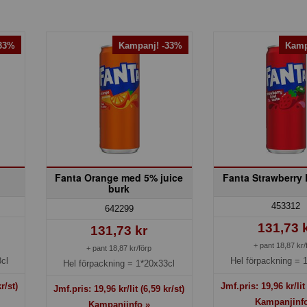
-33%
Kampanj! -33%
Kamp
Fanta Orange med 5% juice
Fanta Strawberry 
burk
453312
642299
131,73 
131,73 kr
+ pant 18,87 kr/
+ pant 18,87 kr/förp
cl
Hel förpackning =
Hel förpackning =
1*20x33cl
r/st)
Jmf.pris:
19,96
kr/li
Jmf.pris:
19,96
kr/lit
(6,59 kr/st)
Kampanjinf
Kampanjinfo »