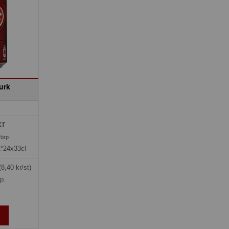
urk
kr
förp
1*24x33cl
(8,40 kr/st)
rp.