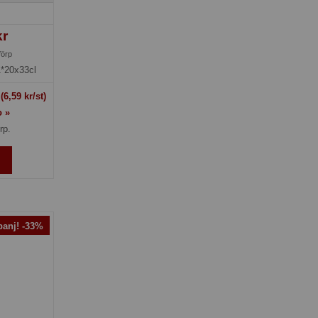
kr
förp
1*20x33cl
t
(6,59 kr/st)
o »
rp.
anj! -33%