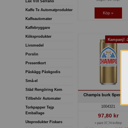
Lax Vilt Serrano
Kaffe Te Automatprodukter
Köp »
Kaffeautomater
Kaffebryggare
Köksprodukter
Kampanj! 
Livsmedel
Porslin
Presentkort
Påskägg Påskgodis
Små-el
Städ Rengöring Kem
Champis burk Spendr
Tillbehör Automater
1004321
Torkpapper Tejp
Emballage
97,80 kr
Uteprodukter Fiskars
+ pant 37,74 kr/förp