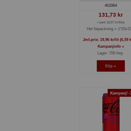
452064
131,73 kr
+ pant 18,87 kr/förp
Hel förpackning =
1*20x33
Jmf.pris:
19,96
kr/lit
(6,59 k
Kampanjinfo »
Lager: 709 förp.
Köp »
Kampanj! 