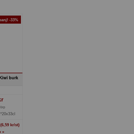
anj! -33%
Kiwi burk
kr
förp
1*20x33cl
t
(6,59 kr/st)
o »