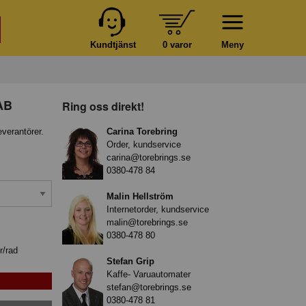
Kundtjänst
0 varor
Meny
 AB
Ring oss direkt!
everantörer.
Carina Torebring
Order, kundservice
carina@torebrings.se
0380-478 84
Malin Hellström
Internetorder, kundservice
malin@torebrings.se
0380-478 80
r/rad
Stefan Grip
Kaffe- Varuautomater
stefan@torebrings.se
0380-478 81