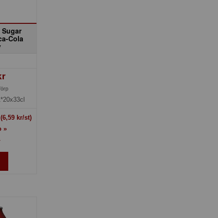
 Sugar
ca-Cola
y
kr
förp
1*20x33cl
t
(6,59 kr/st)
o »
»