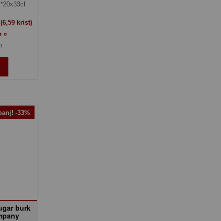
1*20x33cl
t
(6,59 kr/st)
o »
p.
anj! -33%
ugar burk
mpany