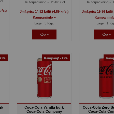
cl
Hel förpackning =
1*20x33cl
Hel förpackning =
r/st)
Jmf.pris:
14,82
kr/lit
(4,89 kr/st)
Jmf.pris:
19,96
kr/li
Kampanjinfo »
Kampanjinf
Lager: 3 förp.
Lager: 1 för
Köp »
Köp »
-33%
Kampanj! -33%
Kamp
rk
Coca-Cola Vanilla burk
Coca-Cola Zero S
y
Coca-Cola Company
Coca-Cola Co