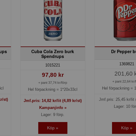
rups
Cuba Cola Zero burk
Dr Pepper b
Spendrups
1369821
1015221
201,60 
97,80 kr
+ pant 22,64 kr/
+ pant 37,74 kr/förp
cl
Hel förpackning =
Hel förpackning =
1*20x33cl
r/st)
Jmf.pris:
25,45
kr/lit
Jmf.pris:
14,82
kr/lit
(4,89 kr/st)
Lager: 10 fö
Kampanjinfo »
Lager: 9 förp.
Köp »
Köp »