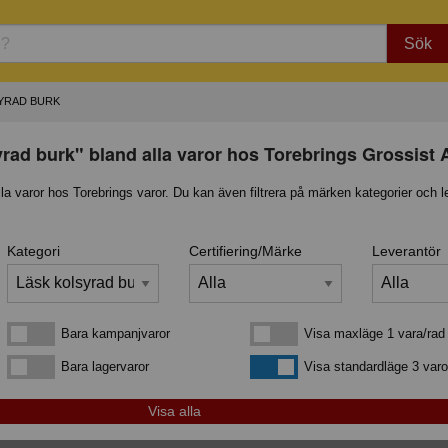
Sök
YRAD BURK
rad burk" bland alla varor hos Torebrings Grossist
lla varor hos Torebrings varor. Du kan även filtrera på märken kategorier och l
Kategori
Certifiering/Märke
Leverantör
Bara kampanjvaror
Visa maxläge 1 vara/rad
Bara kampanjvaror
Visa maxläge 1 vara/rad
Bara lagervaror
Visa standardläge
Bara lagervaror
Visa standardläge 3 varo