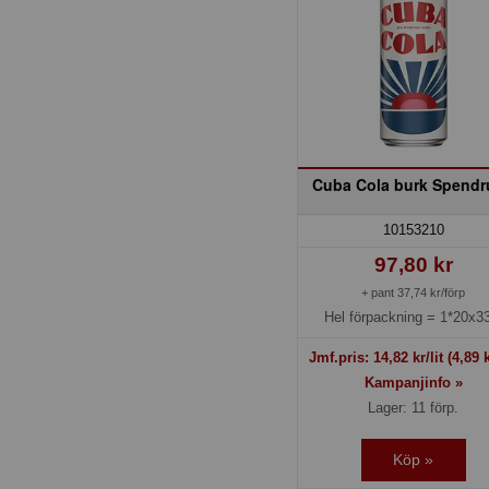
Cuba Cola burk Spend
10153210
97,80 kr
+ pant 37,74 kr/förp
Hel förpackning =
1*20x33
Jmf.pris:
14,82
kr/lit
(4,89 k
Kampanjinfo »
Lager: 11 förp.
Köp »