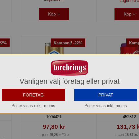
Lagerinfo 
Köp »
Köp »
-22%
Kampanj! -22%
Kamp
Vänligen välj företag eller privat
FÖRETAG
PRIVAT
ups
Champis Zero burk
Coca-Cola Cher
Priser visas exkl. moms
Priser visas inkl. moms
Spendrups
Coca-Cola Co
1004421
452312
97,80 kr
131,73 
+ pant 45,28 kr/förp
+ pant 18,87 kr/