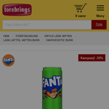
0 varor
Meny
Sök
HEM
FÖRETAGSKUND
DRYCK LÄSK VATTEN
LÄSK LÄTTÖL VATTEN BURK
FANTA EXOTIC BURK
Kampanj! -33%