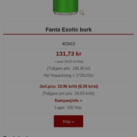
Fanta Exotic burk
453413
131,73 kr
+ pant 18,87 kr/förp
(Tidigare pris: 196,90 kr)
Hel förpackning =
1*20x33cl
Jmf.pris:
19,96
kr/lit (6,59 kr/st)
(Tidigare jmf.pris: 29,83 kr/lit)
Kampanjinfo »
Lager: 155 förp.
Köp »