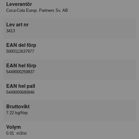
Leverantör
Coca-Cola Europ. Partners Sv. AB
Lev art nr
3413
EAN del förp
5000112637977
EAN hel förp
5449000259837
EAN hel pall
5449000680846
Bruttovikt
7.22 kg/förp
Volym
0.01 m3/st