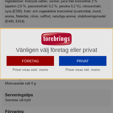
Ingredienser: Kolsyrat vatten, socker, juice från koncentrat 3 %
(apelsin 2,6 %, passionsfrukt 0,2 %, persika 0,2 %), citrusextrakt,
syra (E330), frukt- och vegetabilisk koncentrat (svartvinbär, morot,
aronia, fläderbär, citron, safflor), naturliga aromer, stabiliseringsmedel
(E445, E414).
Näringsvärde
Tillagningsstatus: Ej tillagad
Basmängdeklaration: 100
Energi 227 kJ
Vänligen välj företag eller privat
Energi 53 kcal
Fett 0 g
FÖRETAG
PRIVAT
varav mättat fett 0 g
Kolhydrat 13.2 g
Priser visas exkl. moms
Priser visas inkl. moms
varav sockerarter 13.2 g
Protein 0 g
Motsvarande salt 0 g
Serveringstips
Serveras väl kyld
Förvaring