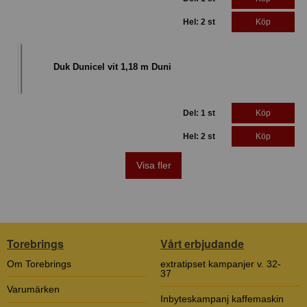
Hel: 2 st
Köp
Duk Dunicel vit 1,18 m Duni
Del: 1 st
Köp
Hel: 2 st
Köp
Visa fler
Torebrings
Vårt erbjudande
Om Torebrings
extratipset kampanjer v. 32-
37
Varumärken
Inbyteskampanj kaffemaskin