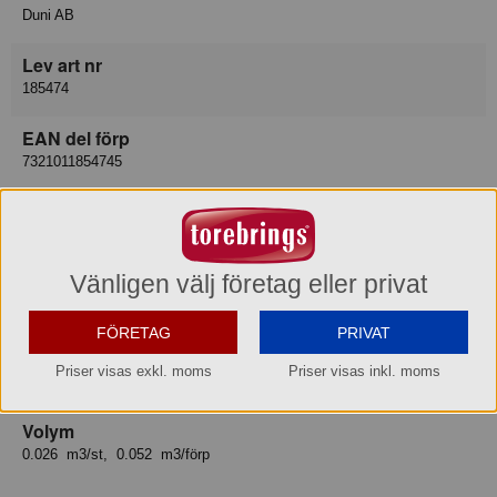
Duni AB
Lev art nr
185474
EAN del förp
7321011854745
EAN hel förp
7321031854749
Vänligen välj företag eller privat
EAN hel pall
7321041854746
FÖRETAG
PRIVAT
Bruttovikt
Priser visas exkl. moms
Priser visas inkl. moms
3.56 kg/st 7.12 kg/förp
Volym
0.026 m3/st, 0.052 m3/förp