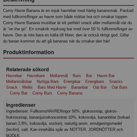
Corny Havre Banana är en mjuk havrebar med härlig banansmak. Packad
med fullkornsflingor av havre som både mättar bra och smakar toppen.
Corny Havre Banana muslibar är ett perfekt snack eller mellanmål när du
är ”on the go”. En smakrik mjukseg bar med över 50 % fullkornsflingor av
havre. Den är inte bara en källa till fibrer, den är också riktigt god. Gillar
du banan kommer du att gå bananas när du smakar den här!
Produktinformation
Relaterade sökord
Havrebar
Havrebars
Mellanmål
Bars
Bar
Havre Bar
Mellanmålsbar
Nyttiga Bars
Energibar
Energibars
Snacks
Snack
Mellis
Bars Med Havre
Bananbar
Oat Bar
Oat Bars
Corny Bar
Corny Bars
Corny Banana
Ingredienser
Ingredienser: FullkornsHAVREflingor 50%, glukossirap, glukos-
fruktossirap, bananjuicekoncentrat 10%, kokosolja, bananbitar (torkad
banan 2,8%, kokosolja, socker), naturlig arom, emulgeringsmedel
(lecitin), salt. Kan innehålla spår av NÖTTER, JORDNÖTTER och
MJÖLK.