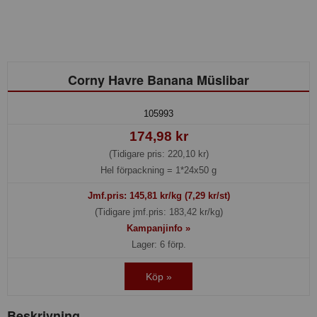
Corny Havre Banana Müslibar
105993
174,98 kr
(Tidigare pris: 220,10 kr)
Hel förpackning =
1*24x50 g
Jmf.pris:
145,81
kr/kg (7,29 kr/st)
(Tidigare jmf.pris: 183,42 kr/kg)
Kampanjinfo »
Lager: 6 förp.
Köp »
Beskrivning