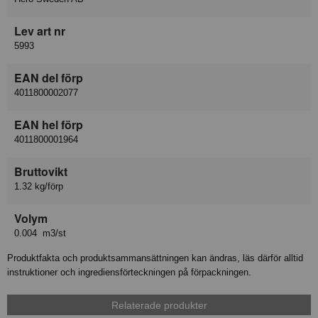
Lev art nr
5993
EAN del förp
4011800002077
EAN hel förp
4011800001964
Bruttovikt
1.32 kg/förp
Volym
0.004 m3/st
Produktfakta och produktsammansättningen kan ändras, läs därför alltid
instruktioner och ingrediensförteckningen på förpackningen.
Relaterade produkter