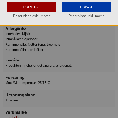
varav sockerarter 2.5 g
Fiber 5.0 g
FÖRETAG
PRIVAT
Protein 36 g
Priser visas exkl. moms
Priser visas inkl. moms
Motsvarande salt 0.29 g
Allergiinfo
Innehåller: Mjölk
Innehåller: Sojabönor
Kan innehålla: Nötter (eng: tree nuts)
Kan innehålla: Jordnötter
Innehåller:
Produkten innehåller det angivna allergenet.
Förvaring
Max-/Mintemperatur: 25/15°C
Ursprungsland
Kroatien
Varumärke
Barebells