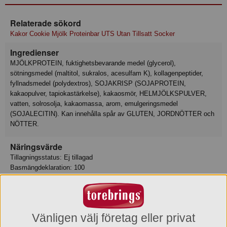
Relaterade sökord
Kakor Cookie Mjölk Proteinbar UTS Utan Tillsatt Socker
Ingredienser
MJÖLKPROTEIN, fuktighetsbevarande medel (glycerol),
sötningsmedel (maltitol, sukralos, acesulfam K), kollagenpeptider,
fyllnadsmedel (polydextros), SOJAKRISP (SOJAPROTEIN,
kakaopulver, tapiokastärkelse), kakaosmör, HELMJÖLKSPULVER,
vatten, solrosolja, kakaomassa, arom, emulgeringsmedel
(SOJALECITIN). Kan innehålla spår av GLUTEN, JORDNÖTTER och
NÖTTER.
Näringsvärde
Tillagningsstatus: Ej tillagad
Basmängdeklaration: 100
Energi 1476 kJ
Energi 353 kcal
Fett 12 g
varav mättat fett 6.1 g
Vänligen välj företag eller privat
Kolhydrat 31 g