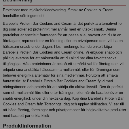
Proteinbar med mjölkchokladöverdrag. Smak av Cookies & Cream.
Innehåller sötningsmedel.
Barebells Protein Bar Cookies and Cream är det perfekta alternativet för
dig som söker ett proteinrikt mellanmål med en utsökt smak. Denna
proteinbar är speciellt framtagen för att passa alla, oavsett om du är en
företagare, representerar en förening eller en privatperson som vill ha en
hälsosam snack under dagen. Hos Torebrings kan du enkelt köpa
Barebells Protein Bar Cookies and Cream online. Vi erbjuder snabb och
pålitlig leverans för att säkerställa att du alltid har dina favoritsnacks
tillgängliga. Våra proteinbarer är också ett utmärkt val för företag som vill
erbjuda sina anställda hälsosamma mellanmål, eller för föreningar som
behöver energirika alternativ för sina medlemmar. Förutom att smaka
fantastiskt, är Barebells Protein Bar Cookies and Cream fylld med
näringsämnen och protein för att stödja din aktiva livsstil. Den är perfekt
som ett mellanmål före eller efter träningen, eller när du bara behöver en
snabb energikick under din hektiska dag. Köp dina Barebells Protein Bar
Cookies and Cream från Torebrings idag och upplev skillnaden. Vi ser till
att både företag, föreningar och privatpersoner får högkvalitativa produkter
med bara ett par enkla klick.
Produktinformation