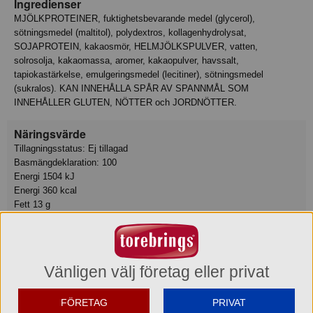
Ingredienser
MJÖLKPROTEINER, fuktighetsbevarande medel (glycerol),
sötningsmedel (maltitol), polydextros, kollagenhydrolysat,
SOJAPROTEIN, kakaosmör, HELMJÖLKSPULVER, vatten,
solrosolja, kakaomassa, aromer, kakaopulver, havssalt,
tapiokastärkelse, emulgeringsmedel (lecitiner), sötningsmedel
(sukralos). KAN INNEHÅLLA SPÅR AV SPANNMÅL SOM
INNEHÅLLER GLUTEN, NÖTTER och JORDNÖTTER.
Näringsvärde
Tillagningsstatus: Ej tillagad
Basmängdeklaration: 100
Energi 1504 kJ
Energi 360 kcal
Fett 13 g
varav mättat fett 6.5 g
Kolhydrat 31 g
varav sockerarter 2.6 g
Fiber 6.4 g
Vänligen välj företag eller privat
Protein 36 g
Motsvarande salt 0.68 g
FÖRETAG
PRIVAT