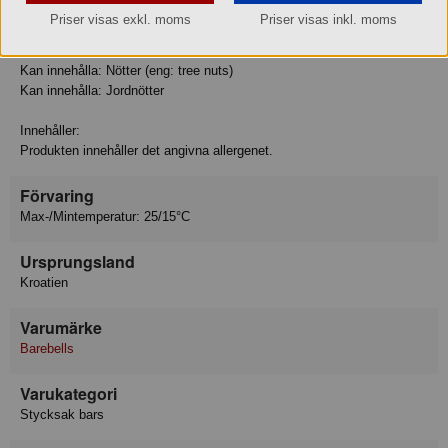
Allergiinfo
Priser visas exkl. moms
Priser visas inkl. moms
Innehåller: Mjölk
Innehåller: Sojabönor
Kan innehålla: Nötter (eng: tree nuts)
Kan innehålla: Jordnötter
Innehåller:
Produkten innehåller det angivna allergenet.
Förvaring
Max-/Mintemperatur: 25/15°C
Ursprungsland
Kroatien
Varumärke
Barebells
Varukategori
Stycksak bars