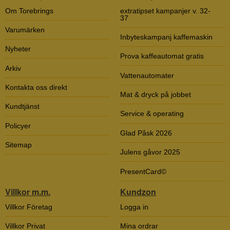
Om Torebrings
extratipset kampanjer v. 32-
37
Varumärken
Inbyteskampanj kaffemaskin
Nyheter
Prova kaffeautomat gratis
Arkiv
Vattenautomater
Kontakta oss direkt
Mat & dryck på jobbet
Kundtjänst
Service & operating
Policyer
Glad Påsk 2026
Sitemap
Julens gåvor 2025
PresentCard©
Villkor m.m.
Kundzon
Villkor Företag
Logga in
Villkor Privat
Mina ordrar