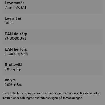
Leverantör
Vitamin Well AB
Lev art nr
B1076
EAN del förp
7340001805871
EAN hel förp
27340001805998
Bruttovikt
0.81 kg/förp
Volym
0.003 m3/st
Produktfakta och produktsammansättningen kan ändras, läs därför alltid
instruktioner och ingrediensförteckningen på förpackningen.