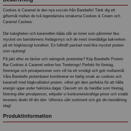
Cookies & Caramel är den nya succén från Barebells! Tänk dig ett
giftermål mellan de två legendariska smakerna Cookies & Cream och
Caramel Cashew:
Där kakigheten och karamellen båda slår an toner som påminner lika
mycket om barndomens fredagsmys och de mest överdådiga bakverken
på ett högklassigt konditori. En fullträff packad med lika mycket protein
som njutning!
På jakt efter en läcker och näringsrik proteinbar? Köp Barebells Protein
Bar Cookies & Caramel online hos Torebrings! Perfekt för företag,
föreningar och privatpersoner som vill ha ett smidigt och gott mellanmål.
Våra Barebells proteinbarer kombinerar en härlig smak av cookies och
karamell med högkvalitativt protein, vilket gör dem perfekta för att hålla
energin uppe under hektiska dagar. Oavsett om du handlar som företag,
förening eller privatperson, erbjuder vi konkurrenskraftiga priser och snabb
leverans direkt till din dörr. Utforska vårt sortiment och gör din beställning
idag!
Produktinformation