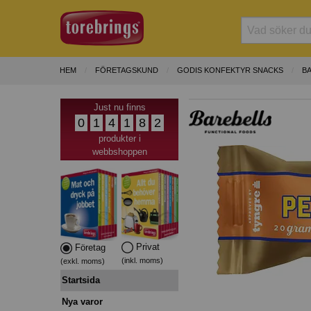
HEM
FÖRETAGSKUND
GODIS KONFEKTYR SNACKS
B
Just nu finns
0
1
4
1
8
2
produkter i
webbshoppen
Privat
Företag
(inkl. moms)
(exkl. moms)
Startsida
Nya varor