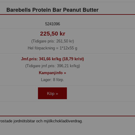
Barebells Protein Bar Peanut Butter
5241096
225,50 kr
(Tidigare pris: 261,50 kr)
Hel förpackning =
1*12x55 g
Jmf.pris:
341,66
kr/kg (18,79 kr/st)
(Tidigare jmf.pris: 396,21 kr/kg)
Kampanjinfo »
Lager: 8 förp.
Köp »
rostade jordnötsbitar och mjölkchokladöverdrag.