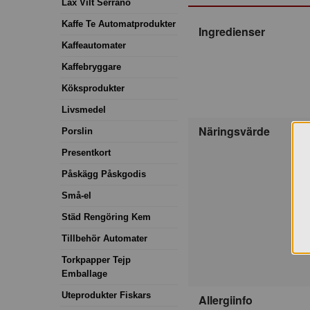
Lax Vilt Serrano
Kaffe Te Automatprodukter
Ingredienser
Kaffeautomater
Kaffebryggare
Köksprodukter
Livsmedel
Näringsvärde
Porslin
Presentkort
Påskägg Påskgodis
Små-el
Städ Rengöring Kem
Tillbehör Automater
Torkpapper Tejp
Emballage
Uteprodukter Fiskars
Allergiinfo