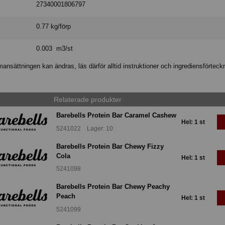
27340001806797
0.77 kg/förp
0.003 m3/st
nsättningen kan ändras, läs därför alltid instruktioner och ingrediensförteck
Relaterade produkter
Barebells Protein Bar Caramel Cashew
Hel: 1 st
5241022 Lager: 10
Barebells Protein Bar Chewy Fizzy
Cola
Hel: 1 st
5241098
Barebells Protein Bar Chewy Peachy
Peach
Hel: 1 st
5241099