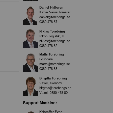
Daniel Hallgren
Kaffe- Varuautomater
daniel@torebrings.se
0380-478 87
Niklas Torebring
Inköp, logistik, IT
niklas@torebrings.se
0380-478 82
Matts Torebring
Grundare
matts@torebrings.se
0380-478 83
Birgitta Torebring
Växel, ekonomi
birgitta@torebrings.se
Växel:
0380-478 80
Support Maskiner
Kristoffer Fyhr