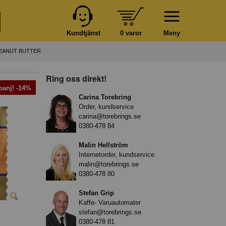
Kundtjänst
0 varor
Meny
PEANUT BUTTER
Ring oss direkt!
anj! -14%
Carina Torebring
Order, kundservice
carina@torebrings.se
0380-478 84
Malin Hellström
Internetorder, kundservice
malin@torebrings.se
0380-478 80
Stefan Grip
Kaffe- Varuautomater
stefan@torebrings.se
0380-478 81