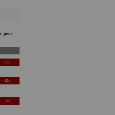
ningen på
Köp
Köp
Köp