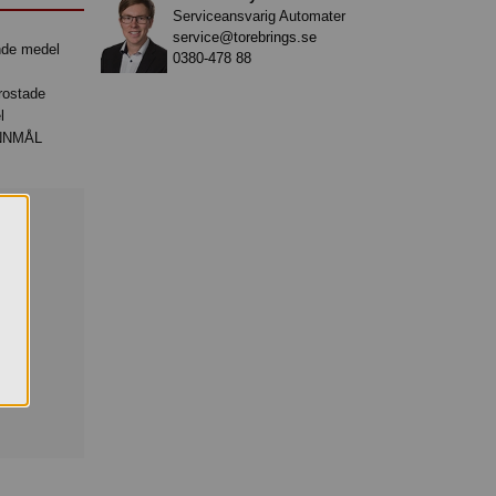
Serviceansvarig Automater
service@torebrings.se
0380-478 88
ostade
l
PANNMÅL