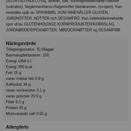
(SOJA-/SOYALECITIN), aromer, salt, sötningsmedel/søde-/søtstof
(sukralos), färgämnen/farve-/fargestoffer (betakaroten, lycopen). Kan
innehålla spår av SPANNMÅL SOM INNEHÅLLER GLUTEN,
JORDNÖTTER, NÖTTER och SESAMFRÖ. Kan indeholde/inneholde
spor af/av GLUTENHOLDIGE KORNPRODUKTER/KORNSLAG,
JORDNØDDER/PEANØTTER, NØDDER/NØTTER og SESAMFRØ.
Näringsvärde
Tillagningsstatus: Ej tillagad
Basmängdeklaration: 100
Energi 1456 kJ
Energi 350 kcal
Fett 15 g
varav mättat fett 6.9 g
Kolhydrat 34 g
varav sockerarter 3.1 g
varav polyoler 29.9 g
Fiber 9.2 g
Protein 25 g
Motsvarande salt 0.62 g
Allergiinfo