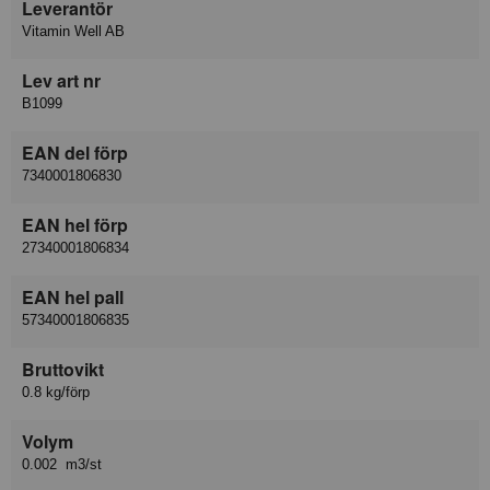
Leverantör
Vitamin Well AB
Lev art nr
B1099
EAN del förp
7340001806830
EAN hel förp
27340001806834
EAN hel pall
57340001806835
Bruttovikt
0.8 kg/förp
Volym
0.002 m3/st