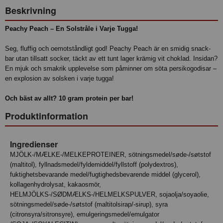
Beskrivning
Peachy Peach – En Solstråle i Varje Tugga!
Seg, fluffig och oemotståndligt god! Peachy Peach är en smidig snack-
bar utan tillsatt socker, täckt av ett tunt lager krämig vit choklad. Insidan?
En mjuk och smakrik upplevelse som påminner om söta persikogodisar –
en explosion av solsken i varje tugga!
Och bäst av allt? 10 gram protein per bar!
Produktinformation
Ingredienser
MJÖLK-/MÆLKE-/MELKEPROTEINER, sötningsmedel/søde-/søtstof
(maltitol), fyllnadsmedel/fyldemiddel/fyllstoff (polydextros),
fuktighetsbevarande medel/fugtighedsbevarende middel (glycerol),
kollagenhydrolysat, kakaosmör,
HELMJÖLKS-/SØDMÆLKS-/HELMELKSPULVER, sojaolja/soyaolie,
sötningsmedel/søde-/søtstof (maltitolsirap/-sirup), syra
(citronsyra/sitronsyre), emulgeringsmedel/emulgator