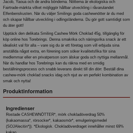
Jacob, Yaoua och de andra bönderna. Nötterna är ekologiska och
Fairtrade-märkta vilket möjliggör hållbar utveckling i råvarulandet
Elfenbenskusten. När du väljer Smilings goda cashewnötter är du med
och skapar hållbar utveckling i odlingsländerna. Du gör gott samtidigt som
du äter gott!
Upptäck den delikata Smiling Cashew Mörk Choklad 45g, tillgänglig för
köp online hos Torebrings. Denna smakrika och näringsrika snack är ett
idealiskt val för alla – vare sig du är ett företag som vill erbjuda sina
anställda något extra, en förening som söker kvalitetsfika för sina
medlemmar eller en privatperson som älskar goda och nyttiga mellanmål.
När du handlar hos Torebrings kan du räkna med en smidig
beställningsprocess och snabb leverans direkt till din dörr. Beställ dina
cashew-mörk choklad snacks idag och njut av en perfekt kombination av
smak och nytta!
Produktinformation
Ingredienser
Rostade CASHEWNÖTTER*, mörk chokladöverdrag 50%
(kakaomassa*, rörsocker*, kakaosmör*, emulgeringsmedel
(SOJAlecitin*)). *Ekologisk. Chokladöverdraget innehåller minst 69%
kakao.