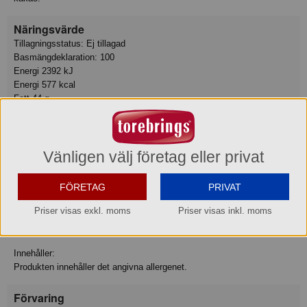
Näringsvärde
Tillagningsstatus: Ej tillagad
Basmängdeklaration: 100
Energi 2392 kJ
Energi 577 kcal
Fett 44 g
varav mättat fett 17 g
Kolhydrat 30 g
varav sockerarter 16 g
Fiber 7.9 g
Vänligen välj företag eller privat
Protein 12 g
Motsvarande salt 0.10 g
FÖRETAG
PRIVAT
Allergiinfo
Priser visas exkl. moms
Priser visas inkl. moms
Innehåller: Sojabönor
Innehåller:
Produkten innehåller det angivna allergenet.
Förvaring