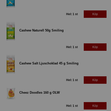
Hel: 1 st
Köp
Cashew Naturell 50g Smiling
Hel: 1 st
Köp
Cashew Salt Ljuschoklad 45 g Smiling
Hel: 1 st
Köp
Cheez Doodles 160 g OLW
Hel: 1 st
Köp