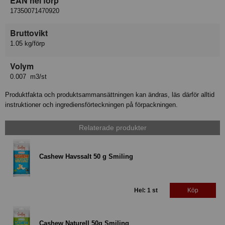
EAN hel förp
17350071470920
Bruttovikt
1.05 kg/förp
Volym
0.007 m3/st
Produktfakta och produktsammansättningen kan ändras, läs därför alltid
instruktioner och ingrediensförteckningen på förpackningen.
Relaterade produkter
Cashew Havssalt 50 g Smiling
Hel: 1 st
Köp
Cashew Naturell 50g Smiling