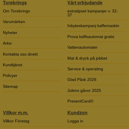
Torebrings
Vårt erbjudande
Om Torebrings
extratipset kampanjer v. 32-
37
Varumärken
Inbyteskampanj kaffemaskin
Nyheter
Prova kaffeautomat gratis
Arkiv
Vattenautomater
Kontakta oss direkt
Mat & dryck på jobbet
Kundtjänst
Service & operating
Policyer
Glad Påsk 2026
Sitemap
Julens gåvor 2025
PresentCard©
Villkor m.m.
Kundzon
Villkor Företag
Logga in