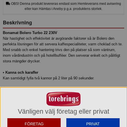
OBS! Denna produkt levereras endast som Hemleverans med avisering
eller kan Hämtas i Aneby p.g.a. produktens storlek.
Beskrivning
Bonamat Bolero Turbo 22 230V
När hastighet och effektivitet är avgörande faktorer så är Bolero den
perfekta lösningen för att servera kaffespecialiteter, varm choklad och te.
Med snabb och enkel hantering trivs den på platser så som väntrum,
inom vårdindustrin och på hotellbufféer. Den serverar enkelt och pålitligt
stora mängder drycker.
• Kanna och karaffer
Kan samtidigt fylla två kannor på 2 liter på 90 sekunder.
• Fällbar koppbricka
Skärmen för dryckesval växlar automatiskt mellan koppar och kannor
baserat på positionen för den fällbara koppbrickan.
Vänligen välj företag eller privat
• Hög kapacitet
Denna maskin på 230V har en kapacitet på 44 liter per timme.
Finns också tillgänglig i en variant på 400V, med en kapacitet på 104 liter
FÖRETAG
PRIVAT