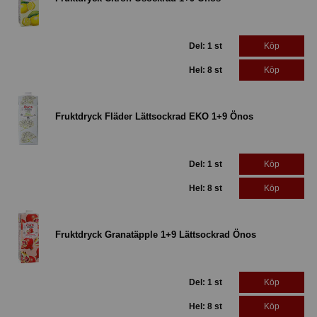
Del: 1 st
Köp
Hel: 8 st
Köp
Fruktdryck Fläder Lättsockrad EKO 1+9 Önos
Del: 1 st
Köp
Hel: 8 st
Köp
Fruktdryck Granatäpple 1+9 Lättsockrad Önos
Del: 1 st
Köp
Hel: 8 st
Köp