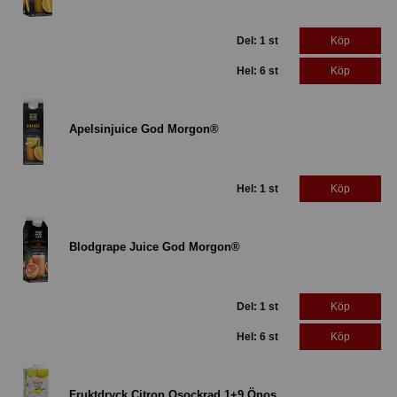
Del: 1 st
Köp
Hel: 6 st
Köp
Apelsinjuice God Morgon®
Hel: 1 st
Köp
Blodgrape Juice God Morgon®
Del: 1 st
Köp
Hel: 6 st
Köp
Fruktdryck Citron Osockrad 1+9 Önos