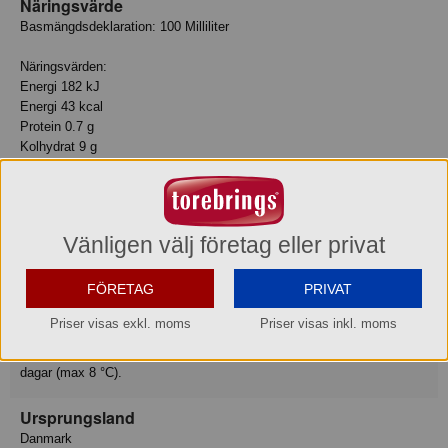
Näringsvärde
Basmängdsdeklaration: 100 Milliliter
Näringsvärden:
Energi 182 kJ
Energi 43 kcal
Protein 0.7 g
Kolhydrat 9 g
Salt 0 g
- Varav mättat fett 0 g
- Varav sockerarter 9 g
Fett 0 g
Vänligen välj företag eller privat
Fiber 0.7 g
Vitamin C VITC- 56
FÖRETAG
PRIVAT
Förvaring
Priser visas exkl. moms
Priser visas inkl. moms
Max-/Mintemperatur: 8/0°C
Oöppnad: Se datummärkning på etiketten (max 8 °C). Öppnad: 3
dagar (max 8 °C).
Ursprungsland
Danmark