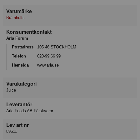
Varumärke
Brämhults
Konsumentkontakt
Arla Forum
Postadress
105 46 STOCKHOLM
Telefon
020-99 66 99
Hemsida
www.arla.se
Varukategori
Juice
Leverantör
Arla Foods AB Färskvaror
Lev art nr
89511