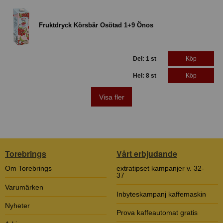
Fruktdryck Körsbär Osötad 1+9 Önos
Del: 1 st
Köp
Hel: 8 st
Köp
Visa fler
Torebrings
Vårt erbjudande
Om Torebrings
extratipset kampanjer v. 32-
37
Varumärken
Inbyteskampanj kaffemaskin
Nyheter
Prova kaffeautomat gratis