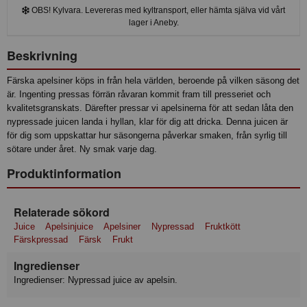
OBS! Kylvara. Levereras med kyltransport, eller hämta själva vid vårt
lager i Aneby.
Beskrivning
Färska apelsiner köps in från hela världen, beroende på vilken säsong det
är. Ingenting pressas förrän råvaran kommit fram till presseriet och
kvalitetsgranskats. Därefter pressar vi apelsinerna för att sedan låta den
nypressade juicen landa i hyllan, klar för dig att dricka. Denna juicen är
för dig som uppskattar hur säsongerna påverkar smaken, från syrlig till
sötare under året. Ny smak varje dag.
Produktinformation
Relaterade sökord
Juice
Apelsinjuice
Apelsiner
Nypressad
Fruktkött
Färskpressad
Färsk
Frukt
Ingredienser
Ingredienser: Nypressad juice av apelsin.