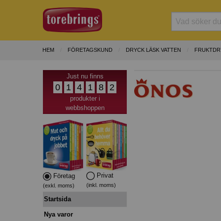
HEM
FÖRETAGSKUND
DRYCK LÄSK VATTEN
FRUKTDR
Just nu finns
0
1
4
1
8
2
produkter i
webbshoppen
Privat
Företag
(inkl. moms)
(exkl. moms)
Startsida
Nya varor