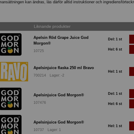
nsättningen kan ändras, läs därför alltid instruktioner och ingrediensförteck
Liknande produkter
Apelsin Röd Grape Juice God
Del: 1 st
Morgon®
Hel: 6 st
10725
Apelsinjuice flaska 250 ml Bravo
Hel: 1 st
700214 Lager: -2
Del: 1 st
Apelsinjuice God Morgon®
107476
Hel: 6 st
Apelsinjuice God Morgon®
Hel: 1 st
10737 Lager: 1