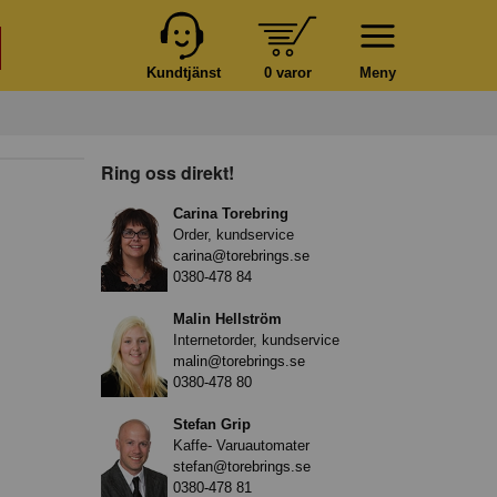
Kundtjänst
0 varor
Meny
Ring oss direkt!
Carina Torebring
Order, kundservice
carina@torebrings.se
0380-478 84
Malin Hellström
Internetorder, kundservice
malin@torebrings.se
0380-478 80
Stefan Grip
Kaffe- Varuautomater
stefan@torebrings.se
0380-478 81