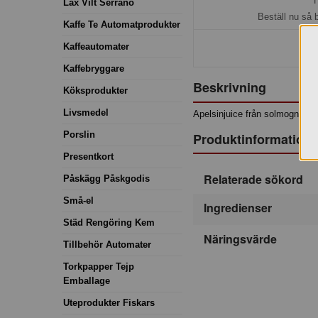
H
Lax Vilt Serrano
Beställ nu så 
Kaffe Te Automatprodukter
Kaffeautomater
Kaffebryggare
Beskrivning
Köksprodukter
Livsmedel
Apelsinjuice från solmogna apel
Porslin
Produktinformation
Presentkort
Relaterade sökord
Påskägg Påskgodis
Små-el
Ingredienser
Städ Rengöring Kem
Näringsvärde
Tillbehör Automater
Torkpapper Tejp
Emballage
Uteprodukter Fiskars