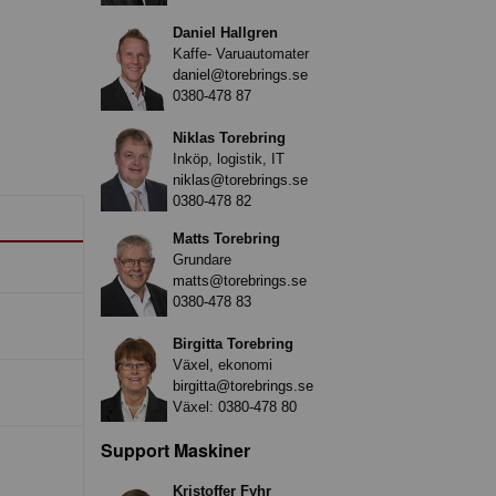
Daniel Hallgren
Kaffe- Varuautomater
daniel@torebrings.se
0380-478 87
Niklas Torebring
Inköp, logistik, IT
niklas@torebrings.se
0380-478 82
Matts Torebring
Grundare
matts@torebrings.se
0380-478 83
Birgitta Torebring
Växel, ekonomi
birgitta@torebrings.se
Växel:
0380-478 80
Support Maskiner
Kristoffer Fyhr