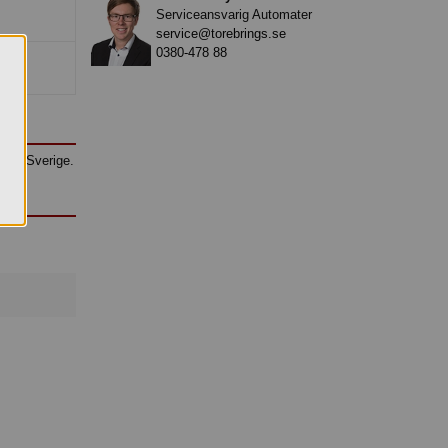
Serviceansvarig Automater
service@torebrings.se
0380-478 88
kad i Sverige.