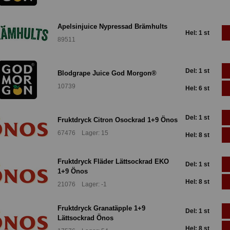
Apelsinjuice Nypressad Brämhults
Hel: 1 st
89511
Del: 1 st
Blodgrape Juice God Morgon®
10739
Hel: 6 st
Del: 1 st
Fruktdryck Citron Osockrad 1+9 Önos
67476 Lager: 15
Hel: 8 st
Fruktdryck Fläder Lättsockrad EKO
Del: 1 st
1+9 Önos
Hel: 8 st
21076 Lager: -1
Fruktdryck Granatäpple 1+9
Del: 1 st
Lättsockrad Önos
Hel: 8 st