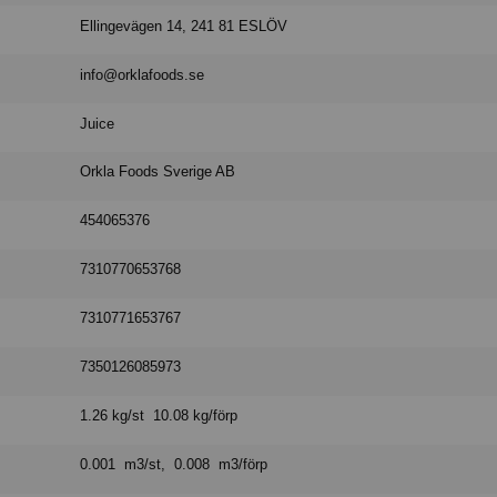
Ellingevägen 14, 241 81 ESLÖV
info@orklafoods.se
Juice
Orkla Foods Sverige AB
454065376
7310770653768
7310771653767
7350126085973
1.26 kg/st 10.08 kg/förp
0.001 m3/st, 0.008 m3/förp