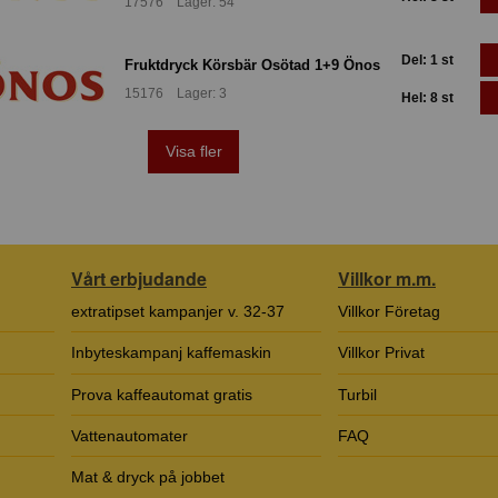
17576 Lager: 54
Del: 1 st
Fruktdryck Körsbär Osötad 1+9 Önos
15176 Lager: 3
Hel: 8 st
Visa fler
Vårt erbjudande
Villkor m.m.
extratipset kampanjer v. 32-37
Villkor Företag
Inbyteskampanj kaffemaskin
Villkor Privat
Prova kaffeautomat gratis
Turbil
Vattenautomater
FAQ
Mat & dryck på jobbet