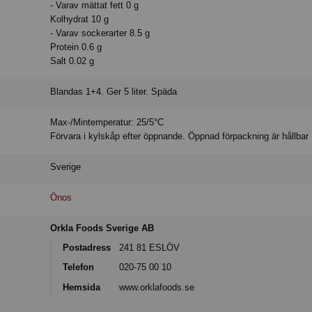
- Varav mättat fett 0 g
Kolhydrat 10 g
- Varav sockerarter 8.5 g
Protein 0.6 g
Salt 0.02 g
Blandas 1+4. Ger 5 liter. Späda
Max-/Mintemperatur: 25/5°C
Förvara i kylskåp efter öppnande. Öppnad förpackning är hållbar
Sverige
Önos
Orkla Foods Sverige AB
Postadress
241 81 ESLÖV
Telefon
020-75 00 10
Hemsida
www.orklafoods.se