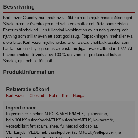
Beskrivning
Karl Fazer Crunchy har smak av utsökt kola och mjuk hasselnötsnougat.
Stycksaken är överdragen med salta vetepuffar och äkta sammetslen
Fazer mjölkchoklad – en fulländad kombination av crunchig energi och
njutning som stillar även ett stort godissug. Förpackningen innehåller två
stora bitar. Karl Fazer mjölkchoklad är en älskad chokladklassiker som
har fått sin unikt fylliga smak av bästa möjliga råvaror alltsedan 1922. All
Fazers choklad tillverkas av 100 % ansvarsfullt producerad kakao.
Smaka, njut och bli förtjust!
Produktinformation
Relaterade sökord
Karl Fazer
Choklad
Kola
Bar
Nougat
Ingredienser
Ingredienser: socker, MJÖLK/MÆLK/MELK, glukossirap,
helMJÖLKSpulver/sødMÆLKSpulver/tørrMELK, kakaosmör,
vegetabiliskt fett (palm, shea, fullhärdad kokosolja),
VETEmjöl/HVEDEmel, vasslepulver (av MJÖLK)/vallepulver (fra