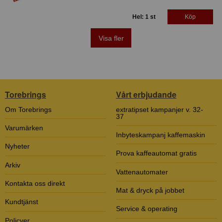
Hel: 1 st
Köp
Visa fler
Torebrings
Vårt erbjudande
Om Torebrings
extratipset kampanjer v. 32-
37
Varumärken
Inbyteskampanj kaffemaskin
Nyheter
Prova kaffeautomat gratis
Arkiv
Vattenautomater
Kontakta oss direkt
Mat & dryck på jobbet
Kundtjänst
Service & operating
Policyer