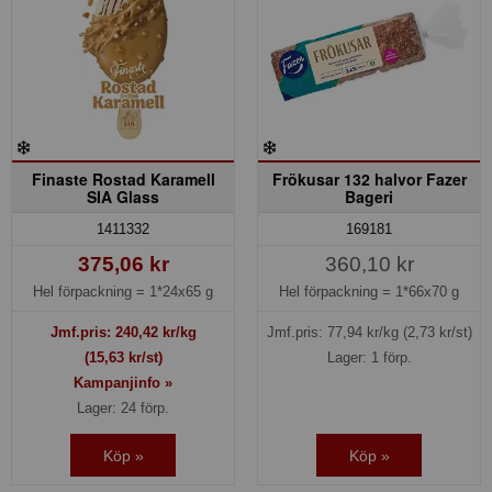
Finaste Rostad Karamell
Frökusar 132 halvor Fazer
SIA Glass
Bageri
1411332
169181
375,06 kr
360,10 kr
Hel förpackning =
1*24x65 g
Hel förpackning =
1*66x70 g
Jmf.pris:
240,42
kr/kg
Jmf.pris:
77,94
kr/kg
(2,73 kr/st)
(15,63 kr/st)
Lager: 1 förp.
Kampanjinfo »
Lager: 24 förp.
Köp »
Köp »