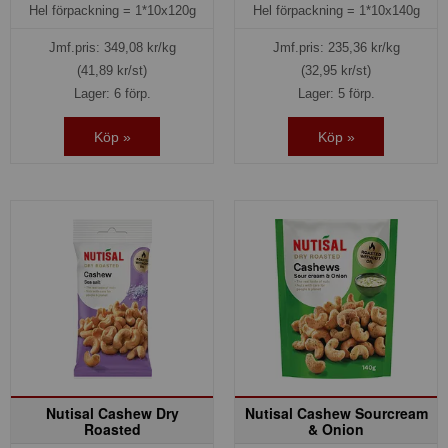
Hel förpackning =
1*10x120g
Hel förpackning =
1*10x140g
Jmf.pris:
349,08
kr/kg
Jmf.pris:
235,36
kr/kg
(41,89 kr/st)
(32,95 kr/st)
Lager: 6 förp.
Lager: 5 förp.
Köp »
Köp »
Nutisal Cashew Dry
Nutisal Cashew Sourcream
Roasted
& Onion