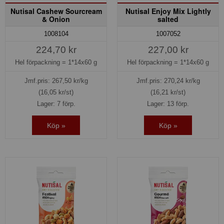
Nutisal Cashew Sourcream
Nutisal Enjoy Mix Lightly
& Onion
salted
1008104
1007052
224,70 kr
227,00 kr
Hel förpackning =
1*14x60 g
Hel förpackning =
1*14x60 g
Jmf.pris:
267,50
kr/kg
Jmf.pris:
270,24
kr/kg
(16,05 kr/st)
(16,21 kr/st)
Lager: 7 förp.
Lager: 13 förp.
Köp »
Köp »