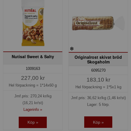
Nutisal Sweet & Salty
Originalrost skivat bröd
Skogaholm
1009163
6095270
227,00 kr
183,10 kr
Hel förpackning =
1*14x60 g
Hel förpackning =
1*5x1 kg
Jmf.pris:
270,24
kr/kg
Jmf.pris:
36,62
kr/kg
(1,46 kr/st)
(16,21 kr/st)
Lager: 5 förp.
Lagerinfo »
Köp »
Köp »