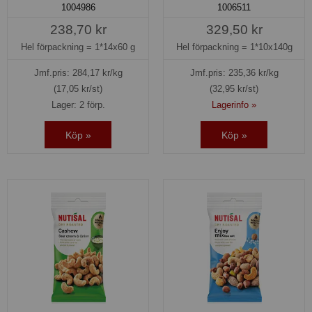
1004986
1006511
238,70 kr
329,50 kr
Hel förpackning =
1*14x60 g
Hel förpackning =
1*10x140g
Jmf.pris:
284,17
kr/kg
Jmf.pris:
235,36
kr/kg
(17,05 kr/st)
(32,95 kr/st)
Lager: 2 förp.
Lagerinfo »
Köp »
Köp »