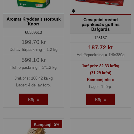
Aromat Kryddsalt storburk
Cevapcici rostad
Knorr
paprikasås gult ris
Dafgårds
68359610
125137
199,70 kr
187,72 kr
Del av förpackning =
1,2 kg
Hel förpackning =
1*6x380g
599,10 kr
Jmf.pris:
82,33
kr/kg
Hel förpackning =
3*1,2 kg
(31,29 kr/st)
Jmf.pris:
166,42
kr/kg
Kampanjinfo »
Lager: 4 del av förp.
Lager: 1 förp.
Köp »
Köp »
Kampanj! -5%