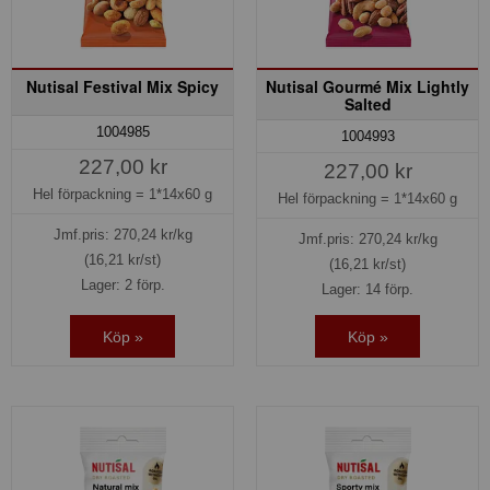
Nutisal Festival Mix Spicy
Nutisal Gourmé Mix Lightly
Salted
1004985
1004993
227,00 kr
227,00 kr
Hel förpackning =
1*14x60 g
Hel förpackning =
1*14x60 g
Jmf.pris:
270,24
kr/kg
Jmf.pris:
270,24
kr/kg
(16,21 kr/st)
(16,21 kr/st)
Lager: 2 förp.
Lager: 14 förp.
Köp »
Köp »