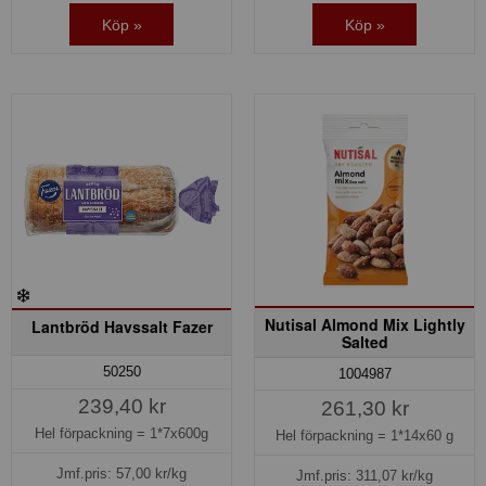
Köp »
Köp »
Nutisal Almond Mix Lightly
Lantbröd Havssalt Fazer
Salted
50250
1004987
239,40 kr
261,30 kr
Hel förpackning =
1*7x600g
Hel förpackning =
1*14x60 g
Jmf.pris:
57,00
kr/kg
Jmf.pris:
311,07
kr/kg