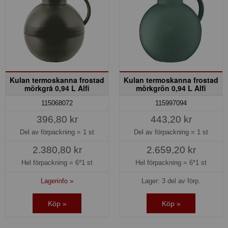
Kulan termoskanna frostad
Kulan termoskanna frostad
mörkgrå 0,94 L Alfi
mörkgrön 0,94 L Alfi
115068072
115997094
396,80 kr
443,20 kr
Del av förpackning =
1 st
Del av förpackning =
1 st
2.380,80 kr
2.659,20 kr
Hel förpackning =
6*1 st
Hel förpackning =
6*1 st
Lagerinfo »
Lager: 3 del av förp.
Köp »
Köp »