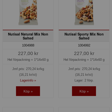
Nutisal Natural Mix Non
Nutisal Sporty Mix Non
Salted
Salted
1004988
1004992
227,00 kr
227,00 kr
Hel förpackning =
1*14x60 g
Hel förpackning =
1*14x60 g
Jmf.pris:
270,24
kr/kg
Jmf.pris:
270,24
kr/kg
(16,21 kr/st)
(16,21 kr/st)
Lagerinfo »
Lager: 2 förp.
Köp »
Köp »