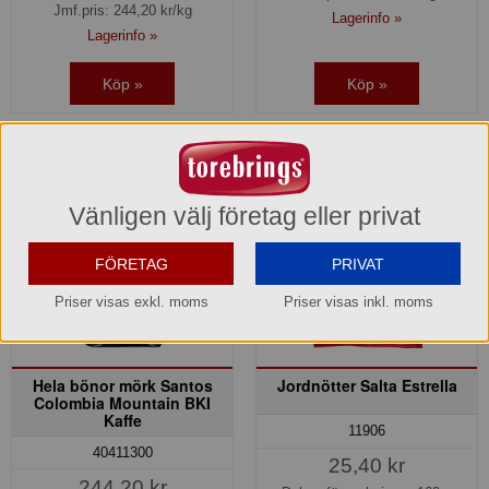
Jmf.pris:
244,20
kr/kg
Lagerinfo »
Lagerinfo »
Köp »
Köp »
Vänligen välj företag eller privat
FÖRETAG
PRIVAT
Priser visas exkl. moms
Priser visas inkl. moms
Hela bönor mörk Santos
Jordnötter Salta Estrella
Colombia Mountain BKI
Kaffe
11906
40411300
25,40 kr
244,20 kr