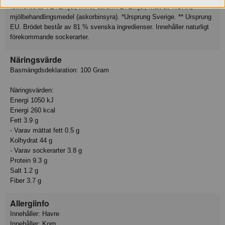
fermenterat VETEmjöl, linfrö, durumVETEmjöl, malt av KORN,
mjölbehandlingsmedel (askorbinsyra). *Ursprung Sverige. ** Ursprung
EU. Brödet består av 81 % svenska ingredienser. Innehåller naturligt
förekommande sockerarter.
Näringsvärde
Basmängdsdeklaration: 100 Gram
Näringsvärden:
Energi 1050 kJ
Energi 260 kcal
Fett 3.9 g
- Varav mättat fett 0.5 g
Kolhydrat 44 g
- Varav sockerarter 3.8 g
Protein 9.3 g
Salt 1.2 g
Fiber 3.7 g
Allergiinfo
Innehåller: Havre
Innehåller: Korn