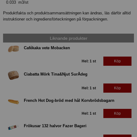
0.033 m3/st
Produktfakta och produktsammansättningen kan ändras, läs därför alltid
instruktioner och ingrediensförteckningen på förpackningen.
Liknande produkter
Cafékaka vete Mobacken
Hel: 1 st
Köp
Ciabatta Mörk Tina&Njut SurÅdeg
Hel: 1 st
Köp
French Hot Dog-bröd med hål Korvbrödsbagarn
Hel: 1 st
Köp
Frökusar 132 halvor Fazer Bageri