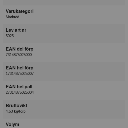
Varukategori
Matbröd
Lev art nr
5025
EAN del förp
7314875025000
EAN hel förp
17314875025007
EAN hel pall
27314875025004
Bruttovikt
4.53 kg/förp
Volym