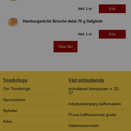
Hel: 1 st
Köp
Hamburgerbröd Brioche delat 70 g Dafgårds
Hel: 1 st
Köp
Visa fler
Torebrings
Vårt erbjudande
Om Torebrings
extratipset kampanjer v. 32-
37
Varumärken
Inbyteskampanj kaffemaskin
Nyheter
Prova kaffeautomat gratis
Arkiv
Vattenautomater